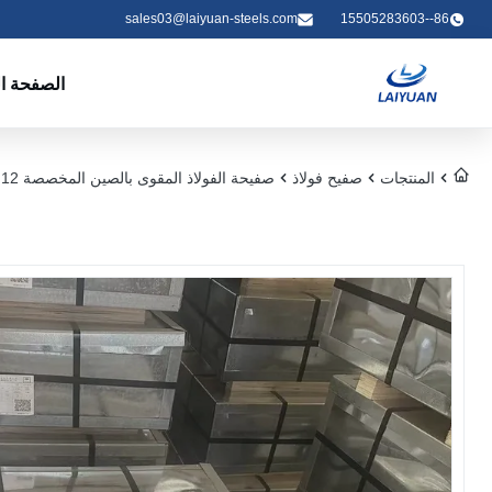
sales03@laiyuan-steels.com
86--15505283603
الصفحة ال
المنتجات
صفيح فولاذ
صفيحة الفولاذ المقوى بالصين المخصصة 0.12 ملم - 0.55 ملم صفيحة الصين