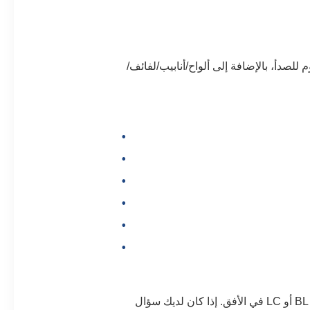
لصدأ، بالإضافة إلى ألواح/أنابيب/لفائف/
ج: الدفع ≤ 1000 دولار أمريكي: 100٪ مقدمًا. الدفع ≥ 1000 دولار أمريكي: 30٪ T/T مقدمًا، الرصيد بناءً على نسخة BL أو LC في الأفق. إذا كان لديك سؤال