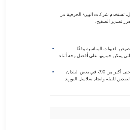
ال، تستخدم شركات البيرة الحرفية في
عزز تصدير الصفيح.
يص العبوات المناسبة وفقًا
تي يمكن حمايتها على أفضل وجه أثناء
الصفيح قابل لإعادة التدوير بنسبة 100٪، بمتوسط معدل إعادة تدوير عالمي يزيد عن 75٪، وحتى أكثر من 90٪ في بعض البلدان
لصديق للبيئة واتجاه سلاسل التوريد