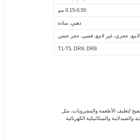
0.15-0.50 مم
ذهبي، سادة
لامع، حجري، غير لامع، فضي، حجر خشن
T1-T5, DR9, DR8
مستخدمًا على نطاق واسع في منتجات التصدير. يستخدم 70٪ من مواد الصفيح لتغليف الأطعمة والمشروبات، مثل
والصيدلانية والميكانيكية الكهربائية