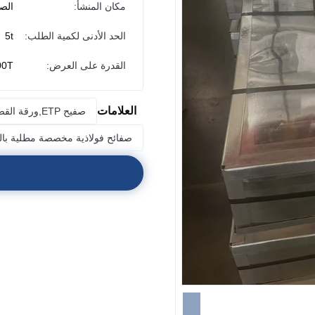
مكان المنشأ:
الص
الحد الأدنى لكمية الطلب:
5t
القدرة على العرض:
300T/أ
العلامات
صفيح ETP,ورقة القصدير المغلفة,صفيحة فولاذية من القصدير
صفائح فولاذية مخصصة مطلية بال