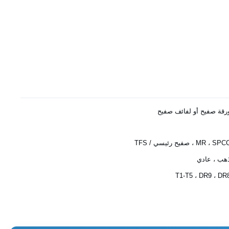
رقة صفيح أو لفائف صفيح
MR ، SP ، صفيح رئيسي / TFS
هب ، عادي
T1-T5 ، DR9 ، DR