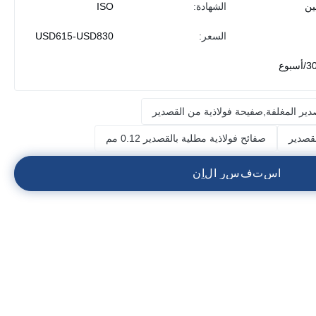
ين
الشهادة:
ISO
السعر:
USD615-USD830
سبوع
قصدير
صفائح فولاذية مطلية بالقصدير 0.12 مم
ا
س
ت
ف
س
ر
ا
ل
آ
ن