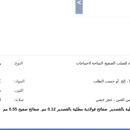
>
 للصلب الصفيح المتاحة لاحتياجات
النوع::
و
المواد::
CC
اللون::
ذ
من الجبن ، حجر خشن
صلابة::
8
ة بالقصدير
صفائح فولاذية مطلية بالقصدير 0.12 مم
صفائح صفيح 0.55 مم
,
,