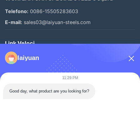
Telefono:
0086-15505283603
E-mail:
sales03@laiyuan-steels.com
Link Veloci
Casa.
laiyuan
Prodotti
Video
11:29 PM
Chi Siamo
Good day, what product are you looking for?
Visita Alla Fabbrica
Controllo Della Qualità
Contattaci
Chiedi Un Preventivo