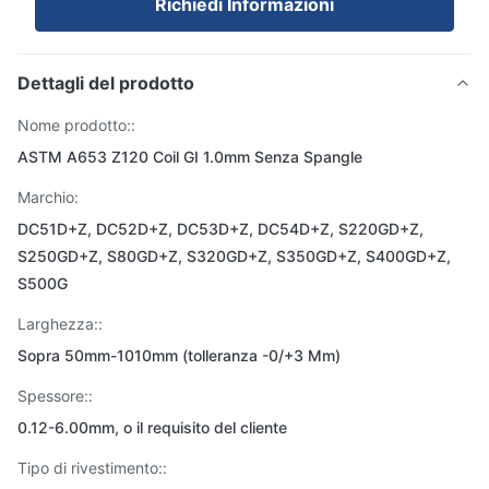
Richiedi Informazioni
Dettagli del prodotto
Nome prodotto::
ASTM A653 Z120 Coil GI 1.0mm Senza Spangle
Marchio:
DC51D+Z, DC52D+Z, DC53D+Z, DC54D+Z, S220GD+Z,
S250GD+Z, S80GD+Z, S320GD+Z, S350GD+Z, S400GD+Z,
S500G
Larghezza::
Sopra 50mm-1010mm (tolleranza -0/+3 Mm)
Spessore::
0.12-6.00mm, o il requisito del cliente
Tipo di rivestimento::