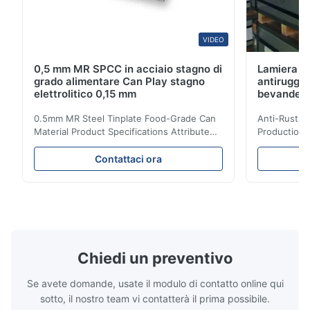
VIDEO
0,5 mm MR SPCC in acciaio stagno di
Lamiera st
grado alimentare Can Play stagno
antiruggin
elettrolitico 0,15 mm
bevande, 
0.5mm MR Steel Tinplate Food-Grade Can
Anti-Rust S
Material Product Specifications Attribute
Production 
Value Product Name 0.5mm MR Steel
Value Produ
Tinplate Food-Grade Can Material Material
Tinplate Be
Contattaci ora
MR, SPCC, prime Tinplate / TFS Tin Coating
MR, SPCC, p
1.1/1.1, 2.8/2.8, 5.6/5.6, etc. or customized
1.1/1.1, 2.8
Surface Bright, Stone, Matte, Silver, Rough
Application 
Stone Thickness 0.15-0.50mm Hardness
vegetable c
TS230, TS245, TS260, TS275, TS290,
milk product
TH415, TH435, TH520, TH550, TH580,
etc. Thickn
TH620 Standard JIS DIN ASTM GB EN AISI
T5, DR9, DR
Chiedi un preventivo
Product Features High-quality tinplate with
EN, AISI Pr
Se avete domande, usate il modulo di contatto online qui
sotto, il nostro team vi contatterà il prima possibile.