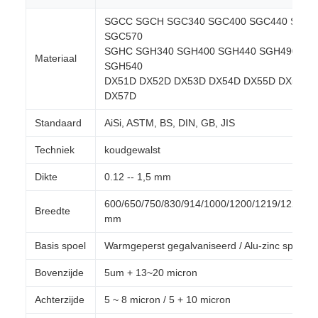
SGCC SGCH SGC340 SGC400 SGC440 SGC4
SGC570
SGHC SGH340 SGH400 SGH440 SGH490
Materiaal
SGH540
DX51D DX52D DX53D DX54D DX55D DX56D
DX57D
Standaard
AiSi, ASTM, BS, DIN, GB, JIS
Techniek
koudgewalst
Dikte
0.12 -- 1,5 mm
600/650/750/830/914/1000/1200/1219/1220/1
Breedte
mm
Basis spoel
Warmgeperst gegalvaniseerd / Alu-zinc spoelen
Bovenzijde
5um + 13~20 micron
Achterzijde
5 ~ 8 micron / 5 + 10 micron