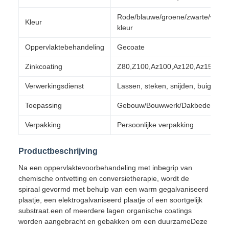
Rode/blauwe/groene/zwarte/witte/g
Kleur
kleur
Oppervlaktebehandeling
Gecoate
Zinkcoating
Z80,Z100,Az100,Az120,Az150
Verwerkingsdienst
Lassen, steken, snijden, buigen, a
Toepassing
Gebouw/Bouwwerk/Dakbedekking/
Verpakking
Persoonlijke verpakking
Productbeschrijving
Na een oppervlaktevoorbehandeling met inbegrip van
chemische ontvetting en conversietherapie, wordt de
spiraal gevormd met behulp van een warm gegalvaniseerd
plaatje, een elektrogalvaniseerd plaatje of een soortgelijk
substraat.een of meerdere lagen organische coatings
worden aangebracht en gebakken om een duurzameDeze