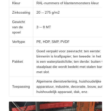
Kleur
RAL-nummers of klantenmonsters kleur
Zinkcoating
20 -- 275 g/m2
Gewicht
van de
3 -- 8 MT
spoel
Verftype
PE, HDP, SMP, PVDF
Goed verpakt voor zeevracht: ten eerste:
binnenin is kraftpapier; ten tweede: in het midd
Pakket
is een waterplasticfolie; ten derde: buiten GI-
staalplaat die wordt bedekt met stalen banden
met slot.
Algemene dienstverlening, huishoudelijke
Toepassing
apparatuur, industrie, decoratie, bouw, auto,
huishoudelijk apparaat, dak, enz.