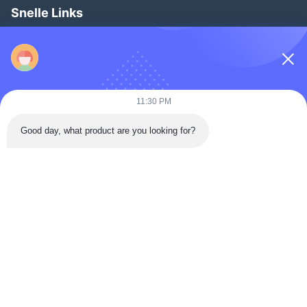
Snelle Links
Thuis
Producten
Video's
11:30 PM
Over Ons
Good day, what product are you looking for?
Fabriekstour
Kwaliteitscontrole
Neem Contact Met Ons Op
Vraag Een Offerte
Nieuws
Follow Us