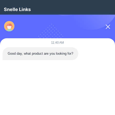
Snelle Links
Thuis
Producten
Video's
11:40 AM
Over Ons
Good day, what product are you looking for?
Fabriekstour
Kwaliteitscontrole
Neem Contact Met Ons Op
Vraag Een Offerte
Nieuws
Follow Us