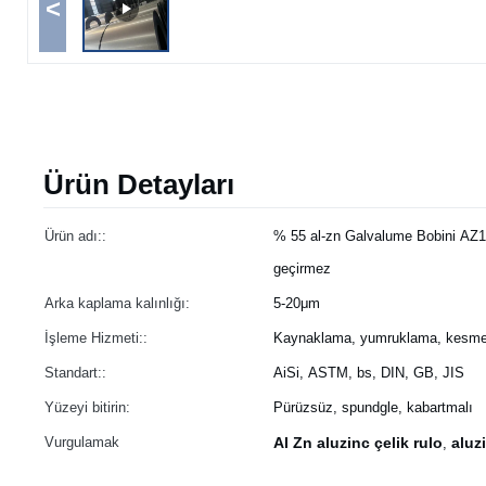
<
Ürün Detayları
Ürün adı::
% 55 al-zn Galvalume Bobini AZ
geçirmez
Arka kaplama kalınlığı:
5-20μm
İşleme Hizmeti::
Kaynaklama, yumruklama, kesme
Standart::
AiSi, ASTM, bs, DIN, GB, JIS
Yüzeyi bitirin:
Pürüzsüz, spundgle, kabartmalı
Vurgulamak
Al Zn aluzinc çelik rulo
aluz
,