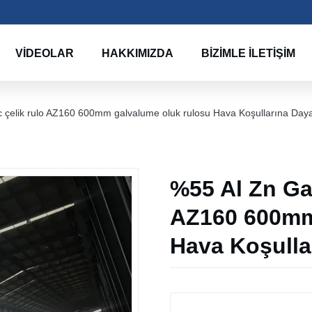
VIDEOLAR
HAKKIMIZDA
BIZIMLE İLETIŞIM
 çelik rulo AZ160 600mm galvalume oluk rulosu Hava Koşullarına Daya
%55 Al Zn Gal
AZ160 600mm
Hava Koşulla