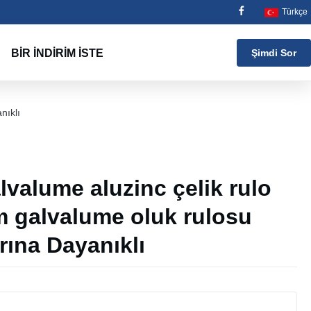
Türkçe
BIR İNDIRIM İSTE
Şimdi Sor
nıklı
valume aluzinc çelik rulo
 galvalume oluk rulosu
rına Dayanıklı