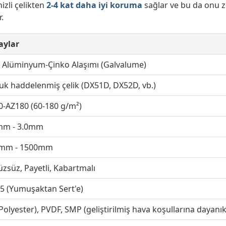
izli çelikten
2-4 kat daha iyi koruma
sağlar ve bu da onu z
.
aylar
 Alüminyum-Çinko Alaşımı (Galvalume)
uk haddelenmiş çelik (DX51D, DX52D, vb.)
0-AZ180 (60-180 g/m²)
mm - 3.0mm
mm - 1500mm
zsüz, Payetli, Kabartmalı
T5 (Yumuşaktan Sert'e)
Polyester), PVDF, SMP (geliştirilmiş hava koşullarına dayanıklı