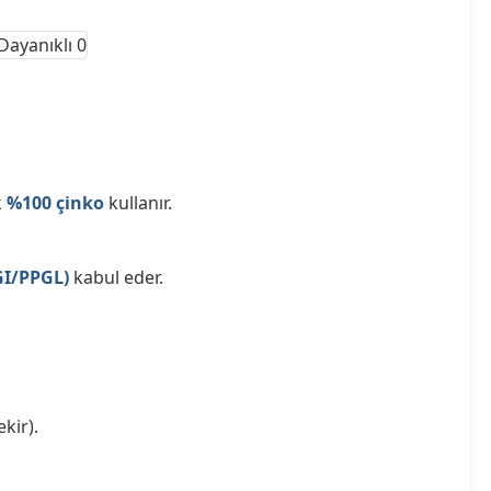
k
%100 çinko
kullanır.
GI/PPGL)
kabul eder.
kir).