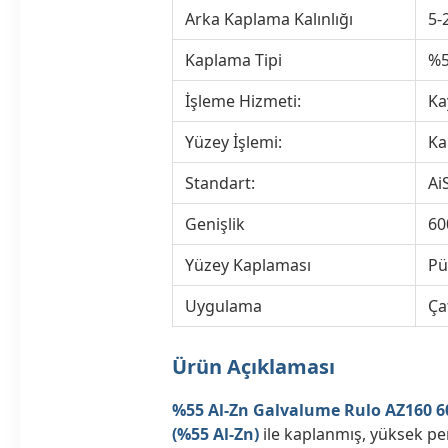
Arka Kaplama Kalınlığı
5-
Kaplama Tipi
%5
İşleme Hizmeti:
Ka
Yüzey İşlemi:
Ka
Standart:
Ai
Genişlik
60
Yüzey Kaplaması
Pü
Uygulama
Çat
Ürün Açıklaması
%55 Al-Zn Galvalume Rulo AZ160 6
(%55 Al-Zn)
ile kaplanmış, yüksek pe