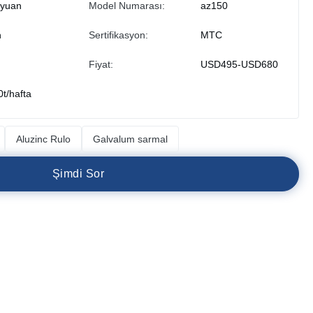
iyuan
Model Numarası:
az150
n
Sertifikasyon:
MTC
Fiyat:
USD495-USD680
0t/hafta
Aluzinc Rulo
Galvalum sarmal
Ş
i
m
d
i
S
o
r