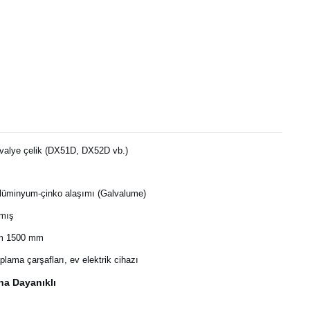
valye çelik (DX51D, DX52D vb.)
lüminyum-çinko alaşımı (Galvalume)
mış
600 mm 1500 mm
plama çarşafları, ev elektrik cihazı
na Dayanıklı