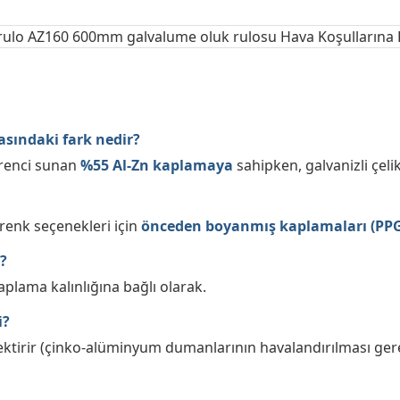
asındaki fark nedir?
irenci sunan
%55 Al-Zn kaplamaya
sahipken, galvanizli çeli
e renk seçenekleri için
önceden boyanmış kaplamaları (PP
?
aplama kalınlığına bağlı olarak.
i?
ektirir (çinko-alüminyum dumanlarının havalandırılması gere