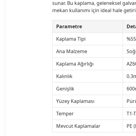
sunar. Bu kaplama, geleneksel galvan
mekan kullanımı için ideal hale getirir
Parametre
Det
Kaplama Tipi
%55
Ana Malzeme
Soğ
Kaplama Ağırlığı
AZ6
Kalınlık
0.3
Genişlik
600
Yüzey Kaplaması
Pürü
Temper
T1-
Mevcut Kaplamalar
PE (