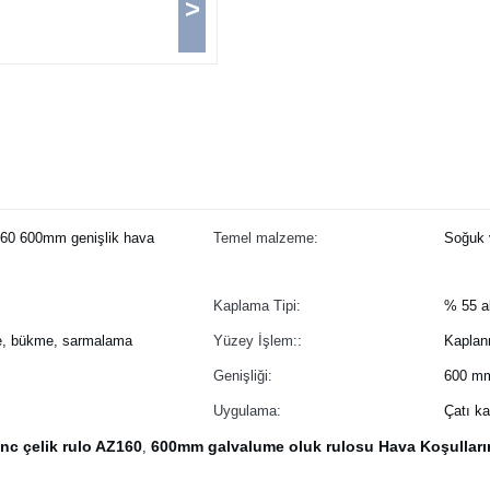
>
160 600mm genişlik hava
Temel malzeme:
Soğuk 
Kaplama Tipi:
% 55 a
, bükme, sarmalama
Yüzey İşlem::
Kaplan
Genişliği:
Uygulama:
Çatı ka
inc çelik rulo AZ160
600mm galvalume oluk rulosu Hava Koşulları
,