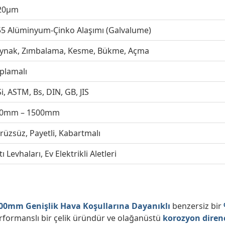
20μm
5 Alüminyum-Çinko Alaşımı (Galvalume)
ynak, Zımbalama, Kesme, Bükme, Açma
plamalı
Si, ASTM, Bs, DIN, GB, JIS
0mm – 1500mm
rüzsüz, Payetli, Kabartmalı
ı Levhaları, Ev Elektrikli Aletleri
00mm Genişlik Hava Koşullarına Dayanıklı
benzersiz bir
rformanslı bir çelik üründür ve olağanüstü
korozyon direnc