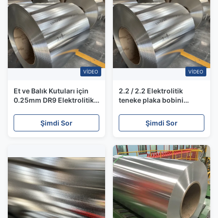
VIDEO
VIDEO
Et ve Balık Kutuları için
2.2 / 2.2 Elektrolitik
0.25mm DR9 Elektrolitik
teneke plaka bobini
Teneke Rulo Sac
Boyalı Konserve T2 T3
T3.5 T4 Teneke kaplama
Şimdi Sor
Şimdi Sor
çelik