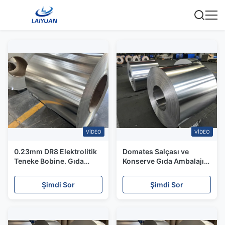
VIDEO
VIDEO
0.23mm DR8 Elektrolitik
Domates Salçası ve
Teneke Bobine. Gıda
Konserve Gıda Ambalajı
sınıfı.
için 0.28mm SPTE Teneke
Şimdi Sor
Şimdi Sor