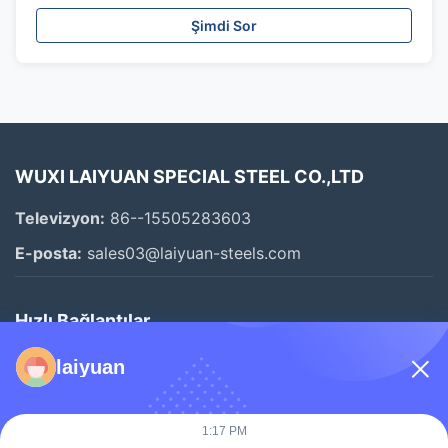
Şimdi Sor
WUXI LAIYUAN SPECIAL STEEL CO.,LTD
Televizyon:
86--15505283603
E-posta:
sales03@laiyuan-steels.com
Hızlı Bağlantılar
Evde
laiyuan
Ürün
Videolar
1:17 PM