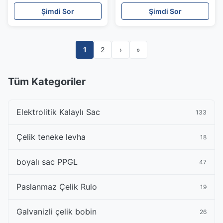
Teneke Yaprak Bobini
Şimdi Sor
Şimdi Sor
0.15mm
1
2
›
»
Tüm Kategoriler
Elektrolitik Kalaylı Sac
133
Çelik teneke levha
18
boyalı sac PPGL
47
Paslanmaz Çelik Rulo
19
Galvanizli çelik bobin
26