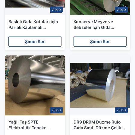
VIDEO
VIDEO
Baskılı Gıda Kutuları için
Konserve Meyve ve
Parlak Kaplamalı
Sebzeler için Gıda
Elektrolitik Teneke Bobin
Güvenli Elektrolitik
Teneke Bobin
Şimdi Sor
Şimdi Sor
VIDEO
VIDEO
Yağlı Taş SPTE
DR9 DR9M Düzme Rulo
Elektrolitik Teneke
Gıda Sınıfı Düzme Çelik
Bobine Parlak Dönüşüm
Bobin Bira Kutuları İçin