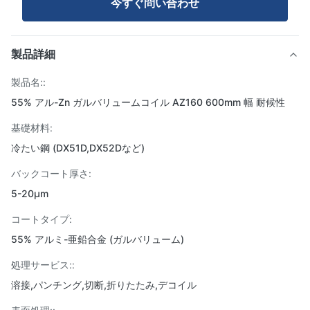
今すぐ問い合わせ
製品詳細
製品名::
55% アル-Zn ガルバリュームコイル AZ160 600mm 幅 耐候性
基礎材料:
冷たい鋼 (DX51D,DX52Dなど)
バックコート厚さ:
5-20μm
コートタイプ:
55% アルミ-亜鉛合金 (ガルバリューム)
処理サービス::
溶接,パンチング,切断,折りたたみ,デコイル