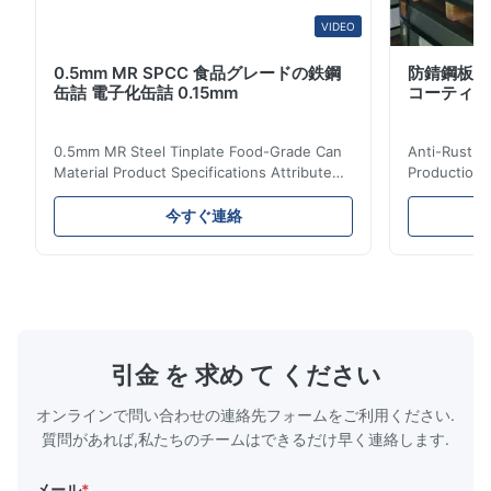
VIDEO
0.5mm MR SPCC 食品グレードの鉄鋼
防錆鋼板 ブ
缶詰 電子化缶詰 0.15mm
コーティング
0.5mm MR Steel Tinplate Food-Grade Can
Anti-Rust S
Material Product Specifications Attribute
Production 
Value Product Name 0.5mm MR Steel
Value Produ
Tinplate Food-Grade Can Material Material
Tinplate Be
今すぐ連絡
MR, SPCC, prime Tinplate / TFS Tin Coating
MR, SPCC, p
1.1/1.1, 2.8/2.8, 5.6/5.6, etc. or customized
1.1/1.1, 2.8
Surface Bright, Stone, Matte, Silver, Rough
Application 
Stone Thickness 0.15-0.50mm Hardness
vegetable c
TS230, TS245, TS260, TS275, TS290,
milk product
TH415, TH435, TH520, TH550, TH580,
etc. Thickn
TH620 Standard JIS DIN ASTM GB EN AISI
T5, DR9, DR
引金 を 求め て ください
Product Features High-quality tinplate with
EN, AISI Pr
オンラインで問い合わせの連絡先フォームをご利用ください.
質問があれば,私たちのチームはできるだけ早く連絡します.
メール
*