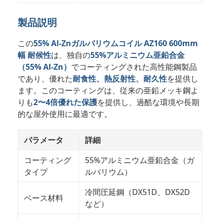
製品説明
この
55% Al-Znガルバリウムコイル AZ160 600mm
幅 耐候性
は、独自の
55%アルミニウム亜鉛合金
（55% Al-Zn）
でコーティングされた高性能鋼製品
であり、優れた
耐食性、熱反射性、耐久性
を提供し
ます。このコーティングは、従来の亜鉛メッキ鋼よ
りも
2〜4倍優れた保護
を提供し、過酷な環境や長期
的な屋外使用に最適です。
パラメータ
詳細
コーティング
55%アルミニウム亜鉛合金（ガ
タイプ
ルバリウム）
冷間圧延鋼（DX51D、DX52D
ベース材料
など）