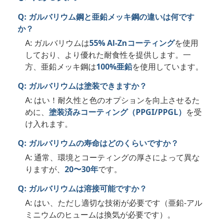
Q: ガルバリウム鋼と亜鉛メッキ鋼の違いは何です
か？
A: ガルバリウムは
55% Al-Znコーティング
を使用
しており、より優れた耐食性を提供します。一
方、亜鉛メッキ鋼は
100%亜鉛
を使用しています。
Q: ガルバリウムは塗装できますか？
A: はい！耐久性と色のオプションを向上させるた
めに、
塗装済みコーティング（PPGI/PPGL）
を受
け入れます。
Q: ガルバリウムの寿命はどのくらいですか？
A: 通常、環境とコーティングの厚さによって異な
りますが、
20〜30年
です。
Q: ガルバリウムは溶接可能ですか？
A: はい、ただし適切な技術が必要です（亜鉛-アル
ミニウムのヒュームは換気が必要です）。