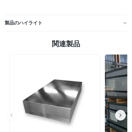
製品のハイライト
55% Al Znガルバリウムアルミニウム亜鉛鋼コイル
関連製品
AZ160 600mm ガルバリウム雨どいコイル 耐候性 製品仕
様 属性 値 製品名: 55% Al-Znガルバリウムコイル AZ160
600mm幅 耐候性 ベース材料 冷間圧延鋼（DX51D、
DX52Dなど） 裏面コーティングの厚さ 5-20μm コーテ
ィングタイプ 55%アルミニウム亜鉛合金（ガルバリウ
ム） 加工サービス: 溶接、パンチング、切断、曲げ、コイ
ル解き 表面処理: コーティング 規格: AiSi、ASTM、Bs、
DIN、GB、JIS 幅 600mm – 1500mm 表面仕上げ 滑ら
か、スパングル、エンボス加工 用途 屋...