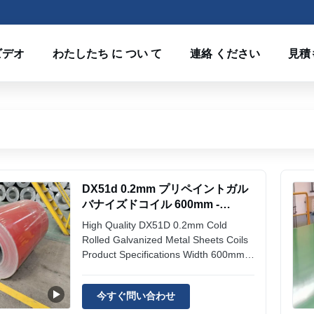
ビデオ
わたしたち に つい て
連絡 ください
見積
DX51d 0.2mm プリペイントガル
バナイズドコイル 600mm -
1250mm 冷熱巻きガルバナイズド
High Quality DX51D 0.2mm Cold
コイル
Rolled Galvanized Metal Sheets Coils
Product Specifications Width 600mm-
1250mm, 800~1250mm Color Options
Red/Blue/Green/Black/White/Gray/RAL
今すぐ問い合わせ
Colors Surface Treatment Coated Zinc
Coating Z80, Z100, AZ100, AZ120,