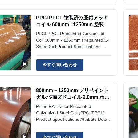
AZ150 Processing Services Welding,
Punching, Cutting, ...
PPGI PPGL 塗装済み亜鉛メッキ
コイル 600mm - 1250mm 塗装済
み GI シートコイル
PPGI PPGL Prepainted Galvanized
Coil 600mm - 1250mm Prepainted Gi
Sheet Coil Product Specifications
Products Name: Ppgi Ppgl Prepainted
Gi Steel Coil / Color Coated
今すぐ問い合わせ
Galvanized Corrugated Roofing Iron
Sheets Width: 600mm-1250mm,
800~1250mm Color:
Red/Blue/Green/Black/White/Gray/Ral
800mm ~ 1250mm プリペイント
Color Surface ...
ガルバनाइズドコイル 2.0mm ホッ
トディプガルバनाइズドコイル
Prime RAL Color Prepainted
Galvanized Steel Coil (PPGI/PPGL)
Product Specifications Attribute Details
Product Name Prime RAL color new
Prepainted Galvanized Steel Coil PPGI
今すぐ問い合わせ