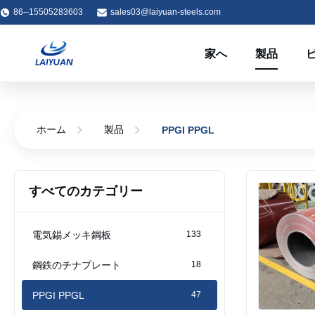
86--15505283603
sales03@laiyuan-steels.com
家へ
製品
ホーム
製品
PPGI PPGL
すべてのカテゴリー
電気錫メッキ鋼板
133
鋼鉄のチナプレート
18
PPGI PPGL
47