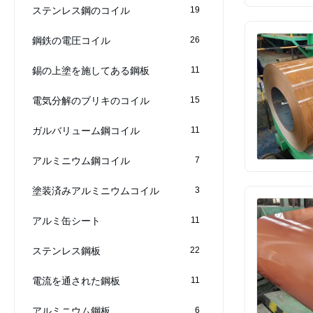
ステンレス鋼のコイル
19
鋼鉄の電圧コイル
26
錫の上塗を施してある鋼板
11
電気分解のブリキのコイル
15
ガルバリューム鋼コイル
11
アルミニウム鋼コイル
7
塗装済みアルミニウムコイル
3
アルミ缶シート
11
ステンレス鋼板
22
電流を通された鋼板
11
アルミニウム鋼板
6