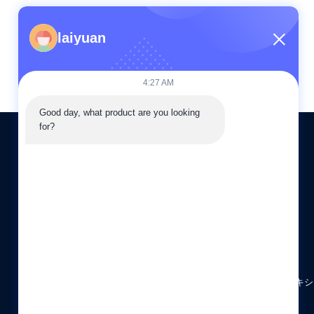
laiyuan
4:27 AM
Good day, what product are you looking 
for?
送信
86--15505283603
08:30-19:00
sales03@laiyuan-steels.com
G16,66 Chunhui Middle Road, Xishan 経済開発区, ウキシ
市,中国