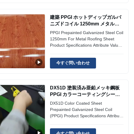
Red/Blue/Green/Black/White/Gray/RAL
Color Surface Treatment Coated Zinc
建築 PPGI ホットディップガルバ
...
ニズドコイル 1250mm メタル屋
根コイルシート
PPGI Prepainted Galvanized Steel Coil
1250mm For Metal Roofing Sheet
Product Specifications Attribute Value
Products Name PPGI Prepainted
Galvanized Steel Coil 1250mm For
今すぐ問い合わせ
Metal Roofing Sheet Width 600mm-
1250mm, 800~1250mm Color
Red/Blue/Green/Black/White/Gray/Ral
Color Surface Treatment Coated Zinc
DX51D 塗装済み亜鉛メッキ鋼板
...
PPGI カラーコーティングシート
600mm
DX51D Color Coated Sheet
Prepainted Galvanized Steel Coil
(PPGI) Product Specifications Attribute
Value Width 600mm-1250mm,
800~1250mm Color Options
今すぐ問い合わせ