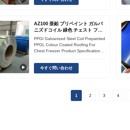
/ PPGL Cold Rolled Steel Sheet Width
600mm-1250mm, 800~1250mm
Available Colors
Red/Blue/Green/Black/White/Gray/RAL
AZ100 亜鉛 プリペイント ガルバ
Colors ...
ニズドコイル 緑色 チェスト フリ
ーザー Ppgl カラー コーティング
PPGI Galvanized Steel Coil Prepainted
レシート
PPGL Colour Coated Roofing For
Chest Freezer Product Specifications
Products Name: PPGI Galvanized
Steel Coil Prepainted PPGL Colour
今すぐ問い合わせ
Coated Roofing For Chest Freezer
Width: 600mm-1250mm,
800~1250mm Color:
Red/Blue/Green/Black/White/Gray/RAL
Color Surface ...
1
2
3
4