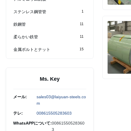
ステンレス鋼管管
1
鉄鋼管
11
柔らかい鉄管
11
金属ボルトとナット
15
Ms. Key
メール:
sales03@laiyuan-steels.co
m
テレ:
008615505283603
WhatsAPPについて:
00861550528360
3