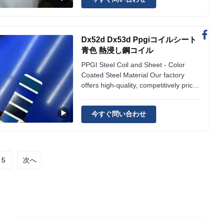
Red/Blue/Green/Black/White/Gray/RAL
Colors Surface Treatment Coated Zinc
Coating Z80, Z100, AZ100, AZ120,
AZ150 Processing Services Welding,
Dx52d Dx53d Ppgiコイルシート
Punching, ...
青色 熱浸し鋼コイル
PPGI Steel Coil and Sheet - Color
Coated Steel Material Our factory
offers high-quality, competitively priced
PPGI (Pre-Painted Galvanized Iron)
steel coils and sheets with excellent
今すぐ問い合わせ
anti-corrosion properties, available in
various colors and specifications for
construction, roofing, and industrial ...
5
次へ