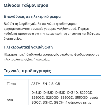
Μέθοδοι Γαλβανισμού
Επενδύσεις σε ηλεκτρικό ρεύμα
Βυθίζει τη λωρίδα χάλυβα σε λιώμα ψευδαργύρου
χρησιμοποιώντας συνεχείς γραμμές γαλβανισμού. Παρέχει
καθολική προστασία για την κατασκευή, τη μηχανική και διάφορες
βιομηχανίες.
Ηλεκτρολυτική γαλβάνωση
Ηλεκτροχημική διαδικασία εφαρμογής στρώσης ψευδαργύρου σε
ηλεκτρολύτες οξέος ή αλκαλίας.
Τεχνικές προδιαγραφές
Τύπος
ΑΣTM, EN, JIS, GB
Dx51D, Dx52D, Dx53D, DX54D, S220GD,
S250GD, S280GD, S350GD, S550GD· σειρά
Αξία
SGCC, SGHC, SGCH· ή σύμφωνα με τις