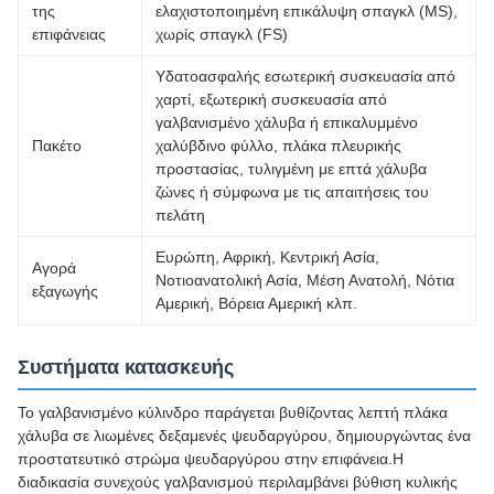
της
ελαχιστοποιημένη επικάλυψη σπαγκλ (MS),
επιφάνειας
χωρίς σπαγκλ (FS)
Υδατοασφαλής εσωτερική συσκευασία από
χαρτί, εξωτερική συσκευασία από
γαλβανισμένο χάλυβα ή επικαλυμμένο
Πακέτο
χαλύβδινο φύλλο, πλάκα πλευρικής
προστασίας, τυλιγμένη με επτά χάλυβα
ζώνες ή σύμφωνα με τις απαιτήσεις του
πελάτη
Ευρώπη, Αφρική, Κεντρική Ασία,
Αγορά
Νοτιοανατολική Ασία, Μέση Ανατολή, Νότια
εξαγωγής
Αμερική, Βόρεια Αμερική κλπ.
Συστήματα κατασκευής
Το γαλβανισμένο κύλινδρο παράγεται βυθίζοντας λεπτή πλάκα
χάλυβα σε λιωμένες δεξαμενές ψευδαργύρου, δημιουργώντας ένα
προστατευτικό στρώμα ψευδαργύρου στην επιφάνεια.Η
διαδικασία συνεχούς γαλβανισμού περιλαμβάνει βύθιση κυλικής