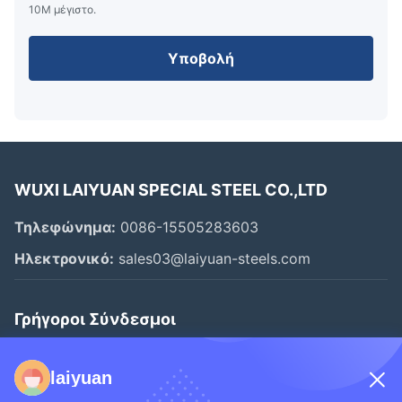
10M μέγιστο.
Υποβολή
WUXI LAIYUAN SPECIAL STEEL CO.,LTD
Τηλεφώνημα:
0086-15505283603
Ηλεκτρονικό:
sales03@laiyuan-steels.com
Γρήγοροι Σύνδεσμοι
Αρχική Σελίδα
laiyuan
Προϊόντα