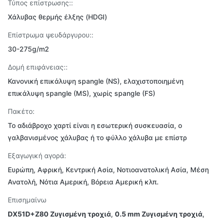
Τύπος επίστρωσης::
Χάλυβας θερμής έλξης (HDGI)
Επίστρωμα ψευδάργυρου::
30-275g/m2
Δομή επιφάνειας::
Κανονική επικάλυψη spangle (NS), ελαχιστοποιημένη
επικάλυψη spangle (MS), χωρίς spangle (FS)
Πακέτο:
Το αδιάβροχο χαρτί είναι η εσωτερική συσκευασία, ο
γαλβανισμένος χάλυβας ή το φύλλο χάλυβα με επίστρ
Εξαγωγική αγορά:
Ευρώπη, Αφρική, Κεντρική Ασία, Νοτιοανατολική Ασία, Μέση
Ανατολή, Νότια Αμερική, Βόρεια Αμερική κλπ.
Επισημαίνω
DX51D+Z80 Ζυγισμένη τροχιά
,
0.5 mm Ζυγισμένη τροχιά
,