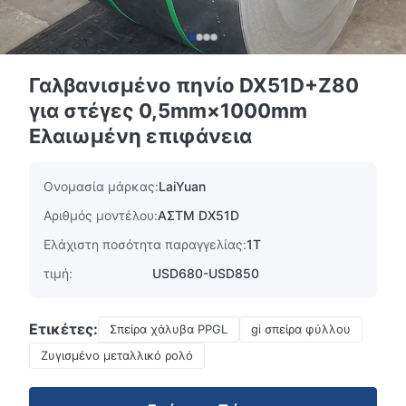
Γαλβανισμένο πηνίο DX51D+Z80
για στέγες 0,5mm×1000mm
Ελαιωμένη επιφάνεια
Ονομασία μάρκας:
LaiYuan
Αριθμός μοντέλου:
ΑΣTM DX51D
Ελάχιστη ποσότητα παραγγελίας:
1T
τιμή:
USD680-USD850
Ετικέτες:
Σπείρα χάλυβα PPGL
gi σπείρα φύλλου
Ζυγισμένο μεταλλικό ρολό