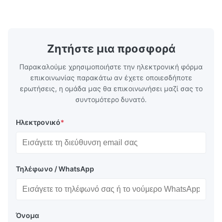
Surface Bright, Stone, Matte, Silver, Rough
Application 
Stone Thickness 0.15-0.50mm Hardness
vegetable c
TS230, TS245, TS260, TS275, TS290,
milk product
TH415, TH435, TH520, TH550, TH580,
etc. Thickn
TH620 Standard JIS DIN ASTM GB EN AISI
T5, DR9, DR
Ζητήστε μια προσφορά
Product Features High-quality tinplate with
EN, AISI Pr
Παρακαλούμε χρησιμοποιήστε την ηλεκτρονική φόρμα
επικοινωνίας παρακάτω αν έχετε οποιεσδήποτε
ερωτήσεις, η ομάδα μας θα επικοινωνήσει μαζί σας το
συντομότερο δυνατό.
Ηλεκτρονικό
*
Τηλέφωνο / WhatsApp
Όνομα