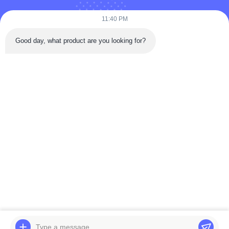
Βίντεο
11:40 PM
Σχετικά Με Εμάς
Good day, what product are you looking for?
Επισκέψεις Στο Εργοστάσιο
Έλεγχος Ποιότητας
Επικοινωνήστε Μαζί Μας
Ζητήστε Μια Προσφορά
Ειδήσεις
Follow Us
©2025- WUXI LAIYUAN SPECIAL STEEL CO.,LTD. . Διατηρούνται όλα τα