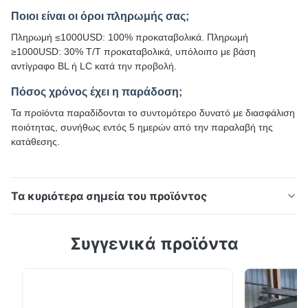
Ποιοι είναι οι όροι πληρωμής σας;
Πληρωμή ≤1000USD: 100% προκαταβολικά. Πληρωμή
≥1000USD: 30% T/T προκαταβολικά, υπόλοιπο με βάση
αντίγραφο BL ή LC κατά την προβολή.
Πόσος χρόνος έχει η παράδοση;
Τα προϊόντα παραδίδονται το συντομότερο δυνατό με διασφάλιση
ποιότητας, συνήθως εντός 5 ημερών από την παραλαβή της
κατάθεσης.
Τα κυριότερα σημεία του προϊόντος
DX51D+Z80 Ζυγισμένη περιέλιξη για οροφή 0,5 mm ×
Συγγενικά προϊόντα
1000 mm Ελαιωμένη επιφάνεια 1.5mm × 1500mm
κυλίνδρων ατσάλινου τύπου με 0.8mm × 1219mm
παραλλαγή που έχει σχεδιαστεί ειδικά για την
κατασκευή εξοπλισμού κουζίνας, με εξαιρετικές