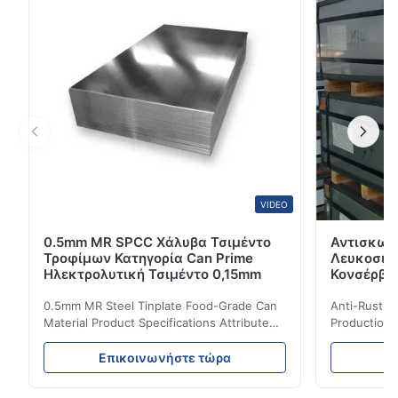
δυνατότητες βαθιάς ανίχνευσης. Επισκόπηση του
προϊόντος Το γκάλβανοποιημέ...
VIDEO
0.5mm MR SPCC Χάλυβα Τσιμέντο
Αντισκωρ
Τροφίμων Κατηγορία Can Prime
Λευκοσιδή
Ηλεκτρολυτική Τσιμέντο 0,15mm
Κονσέρβε
0.5mm MR Steel Tinplate Food-Grade Can
Anti-Rust S
Material Product Specifications Attribute
Production 
Value Product Name 0.5mm MR Steel
Value Produ
Tinplate Food-Grade Can Material Material
Tinplate Be
Επικοινωνήστε τώρα
Ε
MR, SPCC, prime Tinplate / TFS Tin Coating
MR, SPCC, p
1.1/1.1, 2.8/2.8, 5.6/5.6, etc. or customized
1.1/1.1, 2.8