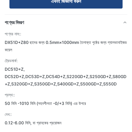
এখনই জিজ্ঞাসা করুন
পণ্যের বিবরণ
পণ্যের নাম::
DX51D+Z80 ছাদের জন্য 0.5mm×1000mm তৈলাক্ত পৃষ্ঠের জন্য গ্যালভানাইজড
কয়েল
ট্রেডমার্ক:
DC51D+Z,
DC52D+Z,DC53D+Z,DC54D+Z,S220GD+Z,S250GD+Z,S80GD
+Z,S320GD+Z,S350GD+Z,S400GD+Z,S500GD+Z,S550D
প্রস্থ::
50 মিমি -1010 মিমি (সহনশীলতা -0/+3 মিমি) এর উপরে
বেধ::
0.12-6.00 মিমি, বা গ্রাহকের প্রয়োজন