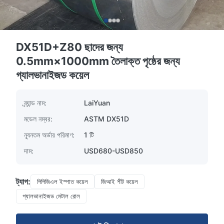
DX51D+Z80 ছাদের জন্য
0.5mm×1000mm তৈলাক্ত পৃষ্ঠের জন্য
গ্যালভানাইজড কয়েল
ব্র্যান্ড নাম:
LaiYuan
মডেল নম্বর:
ASTM DX51D
ন্যূনতম অর্ডার পরিমাণ:
1 টি
দাম:
USD680-USD850
ট্যাগ:
পিপিজিএল ইস্পাত কয়েল
জিআই শীট কয়েল
গ্যালভানাইজড মেটাল রোল