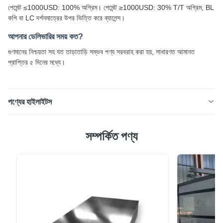
পেমেন্ট ≤1000USD: 100% অগ্রিম। পেমেন্ট ≥1000USD: 30% T/T অগ্রিম, BL
কপি বা LC দর্শনমাত্রের উপর ভিত্তি করে ব্যালেন্স।
আপনার ডেলিভারির সময় কত?
গুণমানের নিশ্চয়তা সহ যত তাড়াতাড়ি সম্ভব পণ্য সরবরাহ করা হয়, সাধারণত আমানত
প্রাপ্তির ৫ দিনের মধ্যে।
পণ্যের হাইলাইটস
ছাদ তৈরির জন্য DX51D+Z80 গ্যালভানাইজড কয়েল
সম্পর্কিত পণ্য
0.5mm×1000mm তৈলাক্ত পৃষ্ঠ রান্নাঘরের সরঞ্জাম তৈরির জন্য বিশেষভাবে
ডিজাইন করা 1.5mm×1500mm গ্যালভানাইজড স্টিল কয়েল, 0.8mm ×
1219mm ভ্যারিয়েন্ট সহ, চমৎকার ডিপ ড্রয়িং ক্ষমতা সম্পন্ন। পণ্যের সংক্ষিপ্ত
বিবরণ গ্যালভানাইজড স্টিলে একটি প্রতিরক্ষামূলক জিঙ্ক কোট...