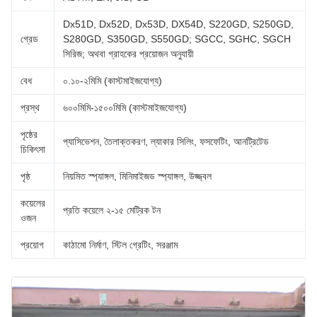
Dx51D, Dx52D, Dx53D, DX54D, S220GD, S250GD,
গ্রেড
S280GD, S350GD, S550GD; SGCC, SGHC, SGCH
সিরিজ; অথবা গ্রাহকের প্রয়োজন অনুযায়ী
বেধ
০.১০-২মিমি (কাস্টমাইজযোগ্য)
প্রস্থ
৬০০মিমি-১৫০০মিমি (কাস্টমাইজযোগ্য)
পৃষ্ঠের
প্যাসিভেশন, তৈলাক্তকরণ, ল্যাকার সিলিং, ফসফেটিং, আনট্রিটেড
চিকিৎসা
পৃষ্ঠ
নিয়মিত স্প্যাঙ্গল, মিনিমাইজড স্প্যাঙ্গল, উজ্জ্বল
কয়েলের
প্রতি কয়েলে ২-১৫ মেট্রিক টন
ওজন
প্রয়োগ
কাঠামো নির্মাণ, স্টিল গ্রেটিং, সরঞ্জাম