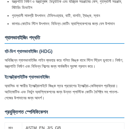
যন্ত্রপাতি নির্মাণ ও যন্ত্রানুষঙ্গ: বৈদ্যুতিক এবং যান্ত্রিক সরঞ্জামের কেস, গৃহস্থালী সরঞ্জাম,
মিটারিং ডিভাইস
গৃহস্থালী সামগ্রী উৎপাদন: টেবিলওয়্যার, বাটি, বালতি, ট্যাঙ্ক, স্নান
কালার-কোটেড স্টিল উৎপাদন: বিভিন্ন কোটিং অ্যাপ্লিকেশনের জন্য বেস উপাদান
গ্যালভানাইজিং পদ্ধতি
হট-ডিপ গ্যালভানাইজিং (HDG)
অবিচ্ছিন্ন গ্যালভানাইজিং লাইন ব্যবহার করে গলিত জিঙ্ক বাথে স্টিল স্ট্রিপ ডুবানো। নির্মাণ,
যন্ত্রপাতি নির্মাণ এবং বিভিন্ন শিল্পের জন্য সার্বজনীন সুরক্ষা প্রদান করে।
ইলেক্ট্রোলাইটিক গ্যালভানাইজিং
অ্যাসিড বা ক্ষারীয় ইলেক্ট্রোলাইটে জিঙ্ক স্তর প্রয়োগের ইলেক্ট্রো-কেমিক্যাল প্রক্রিয়া।
অটোমোটিভ এবং নির্ভুল অ্যাপ্লিকেশনের জন্য উন্নত প্লাস্টিক কোটিং বৈশিষ্ট্য সহ পাতলা-
গেজের উপাদানের জন্য আদর্শ।
প্রযুক্তিগত স্পেসিফিকেশন
মান
ASTM, EN, JIS, GB