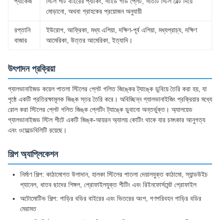
প্যাকেজ
স্টিল শীট বাইরের প্যাকিং, সাইড গার্ড প্লেট, সাতটি স্টিল বেল্ট দিয়ে
মোড়ানো, অথবা গ্রাহকের প্রয়োজন অনুযায়ী
রপ্তানি
ইউরোপ, আফ্রিকা, মধ্য এশিয়া, দক্ষিণ-পূর্ব এশিয়া, মধ্যপ্রাচ্য, দক্ষিণ
বাজার
আমেরিকা, উত্তর আমেরিকা, ইত্যাদি।
উৎপাদন প্রক্রিয়া
গ্যালভানাইজড কয়েল পাতলা স্টিলের প্লেট গলিত জিঙ্কের ট্যাঙ্কে ডুবিয়ে তৈরি করা হয়, যা
পৃষ্ঠে একটি প্রতিরক্ষামূলক জিঙ্ক স্তর তৈরি করে। অবিচ্ছিন্ন গ্যালভানাইজিং প্রক্রিয়ার মধ্যে
রোল করা স্টিলের প্লেট গলিত জিঙ্ক প্লেটিং ট্যাঙ্কে ডুবানো অন্তর্ভুক্ত। অ্যালয়েড
গ্যালভানাইজড স্টিল শীটে একটি জিঙ্ক-আয়রন অ্যালয় কোটিং থাকে যার চমৎকার আনুগত্য
এবং ওয়েল্ডেবিলিটি রয়েছে।
শিল্প অ্যাপ্লিকেশন
নির্মাণ শিল্প: কাঠামোগত উপাদান, হালকা স্টিলের পাতলা দেয়ালযুক্ত কাঠামো, স্যান্ডউইচ
প্যানেল, ধাতব ছাদের শিঙ্গল, প্রোফাইলযুক্ত শীটিং এবং রিইনফোর্সমেন্ট প্রোফাইল
অটোমোটিভ শিল্প: গাড়ির বডির বাইরের এবং ভিতরের অংশ, গণপরিবহন গাড়ির বডির
মেরামত