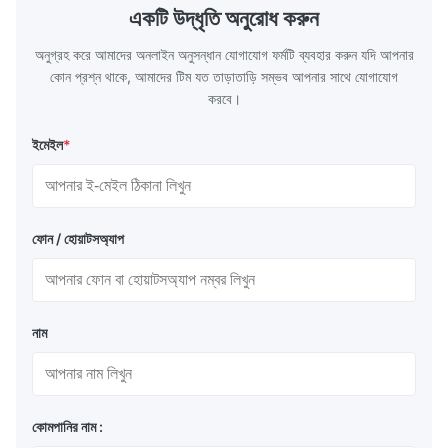
TH620 Standard JIS DIN ASTM GB EN AISI
T5, DR9, DR
একটি উদ্ধৃতি অনুরোধ করুন
Product Features High-quality tinplate with
EN, AISI Pr
অনুগ্রহ করে আমাদের অনলাইন অনুসন্ধান যোগাযোগ ফর্মটি ব্যবহার করুন যদি আপনার
কোন প্রশ্ন থাকে, আমাদের টিম যত তাড়াতাড়ি সম্ভব আপনার সাথে যোগাযোগ
করবে।
ইমেইল
*
ফোন / হোয়াটসঅ্যাপ
নাম
কোমপানির নাম :