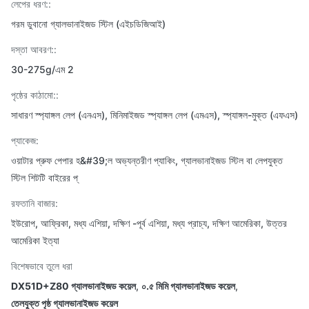
লেপের ধরণ::
গরম ডুবানো গ্যালভানাইজড স্টিল (এইচডিজিআই)
দস্তা আবরণ::
30-275g/এম 2
পৃষ্ঠের কাঠামো::
সাধারণ স্প্যাঙ্গল লেপ (এনএস), মিনিমাইজড স্প্যাঙ্গল লেপ (এমএস), স্প্যাঙ্গল-মুক্ত (এফএস)
প্যাকেজ:
ওয়াটার প্রুফ পেপার হ&#39;ল অভ্যন্তরীণ প্যাকিং, গ্যালভানাইজড স্টিল বা লেপযুক্ত
স্টিল শিটটি বাইরের প্
রফতানি বাজার:
ইউরোপ, আফ্রিকা, মধ্য এশিয়া, দক্ষিণ -পূর্ব এশিয়া, মধ্য প্রাচ্য, দক্ষিণ আমেরিকা, উত্তর
আমেরিকা ইত্যা
বিশেষভাবে তুলে ধরা
DX51D+Z80 গ্যালভানাইজড কয়েল
,
০.৫ মিমি গ্যালভানাইজড কয়েল
,
তেলযুক্ত পৃষ্ঠ গ্যালভানাইজড কয়েল