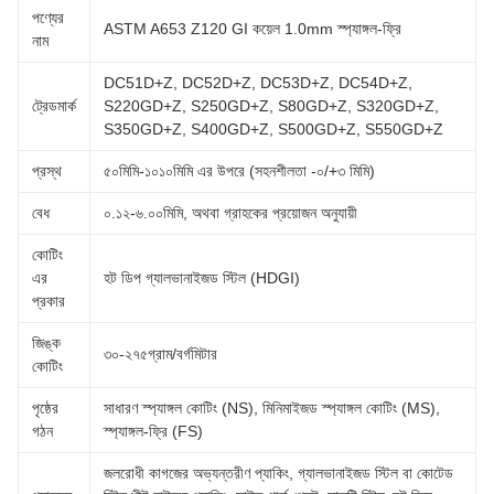
পণ্যের
ASTM A653 Z120 GI কয়েল 1.0mm স্প্যাঙ্গল-ফ্রি
নাম
DC51D+Z, DC52D+Z, DC53D+Z, DC54D+Z,
ট্রেডমার্ক
S220GD+Z, S250GD+Z, S80GD+Z, S320GD+Z,
S350GD+Z, S400GD+Z, S500GD+Z, S550GD+Z
প্রস্থ
৫০মিমি-১০১০মিমি এর উপরে (সহনশীলতা -০/+৩ মিমি)
বেধ
০.১২-৬.০০মিমি, অথবা গ্রাহকের প্রয়োজন অনুযায়ী
কোটিং
এর
হট ডিপ গ্যালভানাইজড স্টিল (HDGI)
প্রকার
জিঙ্ক
৩০-২৭৫গ্রাম/বর্গমিটার
কোটিং
পৃষ্ঠের
সাধারণ স্প্যাঙ্গল কোটিং (NS), মিনিমাইজড স্প্যাঙ্গল কোটিং (MS),
গঠন
স্প্যাঙ্গল-ফ্রি (FS)
জলরোধী কাগজের অভ্যন্তরীণ প্যাকিং, গ্যালভানাইজড স্টিল বা কোটেড