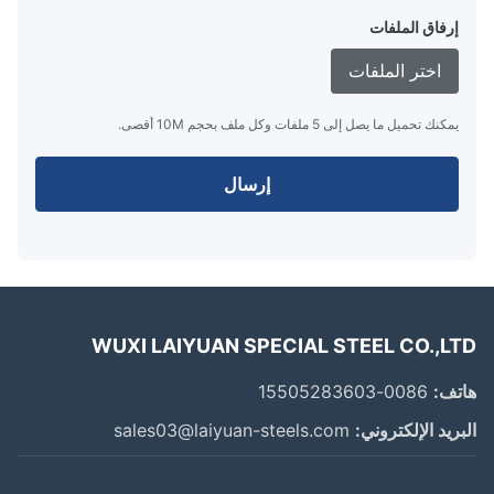
إرفاق الملفات
اختر الملفات
يمكنك تحميل ما يصل إلى 5 ملفات وكل ملف بحجم 10M أقصى.
إرسال
WUXI LAIYUAN SPECIAL STEEL CO.,L
ف:
0086-15505283603
ريد الإلكتروني:
sales03@laiyuan-steels.com