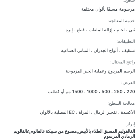
ومة مسبقًا بألوان مختلفة
ة المعالجة:
 ، لحام ، إزالة الملفات ، قطع ، إبرة
طبيقات:
يف ، ألواح الجدران ، المباني الصناعية
نج المحتال:
سم المزدوج وعملية الخبز المزدوجة
رض:
 1500 مم أو كطلب
لجة السطح:
دة ، تفجير الرمال ، المرآة ، EC المطلية بالألوان
از
الفوليم المسبق الطلاء بالأبيض,مصبوغ من سبيكة غالفالوم,غالفالويم
مادي المرسوم