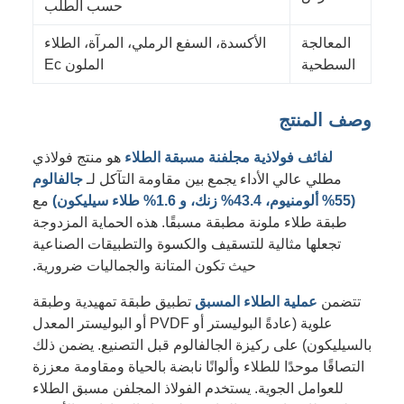
حسب الطلب
المعالجة
الأكسدة، السفع الرملي، المرآة، الطلاء
السطحية
الملون Ec
وصف المنتج
لفائف فولاذية مجلفنة مسبقة الطلاء
هو منتج فولاذي
مطلي عالي الأداء يجمع بين مقاومة التآكل لـ
جالفالوم
(55% ألومنيوم، 43.4% زنك، و 1.6% طلاء سيليكون)
مع
طبقة طلاء ملونة مطبقة مسبقًا. هذه الحماية المزدوجة
تجعلها مثالية للتسقيف والكسوة والتطبيقات الصناعية
حيث تكون المتانة والجماليات ضرورية.
تتضمن
عملية الطلاء المسبق
تطبيق طبقة تمهيدية وطبقة
علوية (عادةً البوليستر أو PVDF أو البوليستر المعدل
بالسيليكون) على ركيزة الجالفالوم قبل التصنيع. يضمن ذلك
التصاقًا موحدًا للطلاء وألوانًا نابضة بالحياة ومقاومة معززة
للعوامل الجوية. يستخدم الفولاذ المجلفن مسبق الطلاء