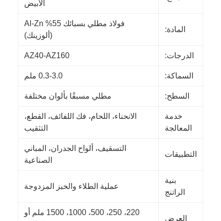
الأبيض
فولاذ مطلي بسبائك 55% Al-Zn
المادة:
(ألوزينك)
الدرجات:
AZ40-AZ160
السماكة:
0.3-3.0 ملم
السطح:
مطلي مسبقًا بألوان مختلفة
خدمة
الانحناء، اللحام، فك اللفائف، القطع،
المعالجة
التثقيب
التسقيف، ألواح الجدران، المباني
التطبيقات
الصناعية
بنية
عملية الطلاء والخبز المزدوجة
الراتنج
220، 250، 500، 1000، 1500 ملم أو
العرض