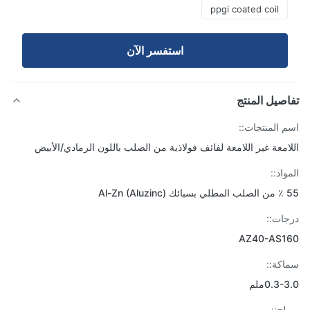
ppgi coated coil
استفسر الآن
صيل المنتج
 المنتجات::
امعة غير اللامعة لفائف فولاذية من الصلب باللون الرمادي/الأبيض
اد::
Al-)
ات::
AZ40-AS1
كة::
0.3ملم
ح::