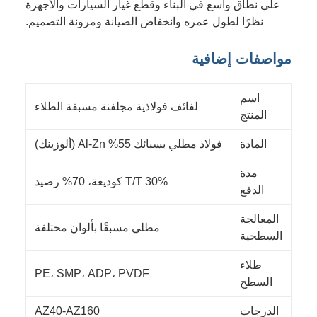
على نطاق واسع في البناء وقطع غيار السيارات والأجهزة
نظرًا لطول عمره وانخفاض الصيانة ومرونة التصميم.
مواصفات إضافية
اسم
لفائف فولاذية مجلفنة مسبقة الطلاء
المنتج
المادة
فولاذ مطلي بسبائك 55% Al-Zn (ألوزينك)
مدة
30% T/T كوديعة، 70% رصيد
الدفع
المعالجة
مطلي مسبقًا بألوان مختلفة
السطحية
طلاء
PE، SMP، ADP، PVDF
السطح
الدرجات
AZ40-AZ160