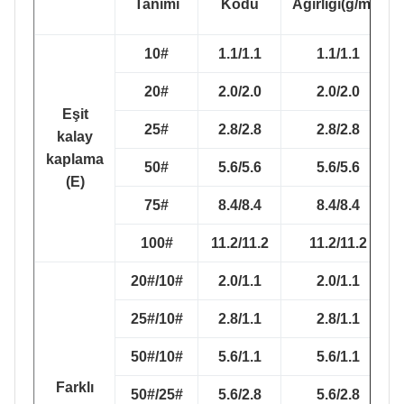
Tanımı
Kodu
Ağırlığı(g/m2)
10#
1.1/1.1
1.1/1.1
20#
2.0/2.0
2.0/2.0
Eşit
25#
2.8/2.8
2.8/2.8
kalay
kaplama
50#
5.6/5.6
5.6/5.6
(E)
75#
8.4/8.4
8.4/8.4
100#
11.2/11.2
11.2/11.2
20#/10#
2.0/1.1
2.0/1.1
25#/10#
2.8/1.1
2.8/1.1
50#/10#
5.6/1.1
5.6/1.1
Farklı
50#/25#
5.6/2.8
5.6/2.8