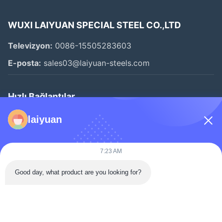
WUXI LAIYUAN SPECIAL STEEL CO.,LTD
Televizyon:
0086-15505283603
E-posta:
sales03@laiyuan-steels.com
Hızlı Bağlantılar
Evde
laiyuan
Ürün
Videolar
7:23 AM
Hakkımızda
Good day, what product are you looking for?
Fabrika Turu
Kalite Kontrol
Bizimle İletişim