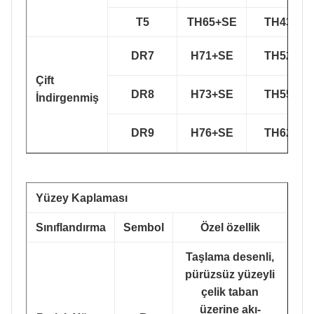
T5
TH65+SE
TH435
DR7
H71+SE
TH520
Çift
DR8
H73+SE
TH550
İndirgenmiş
DR9
H76+SE
TH620
Yüzey Kaplaması
Sınıflandırma
Sembol
Özel özellik
Taşlama desenli,
pürüzsüz yüzeyli
çelik taban
üzerine akı-