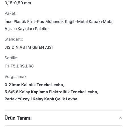
0,15-0,50 mm
Paket::
İnce Plastik Film+Pas Mühendik Kağıt+Metal Kapak+Metal
Açılar+Kayışlar+Paletler
Standart::
JIS DIN ASTM GB EN AISI
Sertlik::
T1-T5,DR9,DR8
Vurgulamak
0.21mm Kalınlık Teneke Levha
,
5.6/5.6 Kalay Kaplama Elektrolitik Teneke Levha
,
Parlak Yüzeyli Kalay Kaplı Çelik Levha
Ürün Tanımı