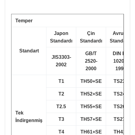
Temper
Japon
Çin
Avrupa
Standardı
Standardı
Standardı
Standart
GB/T
DIN EN
JIS3303-
2520-
10203-
2002
2000
1991
T1
TH50+SE
TS230
T2
TH52+SE
TS245
T2.5
TH55+SE
TS260
Tek
T3
TH57+SE
TS275
İndirgenmiş
T4
TH61+SE
TH415