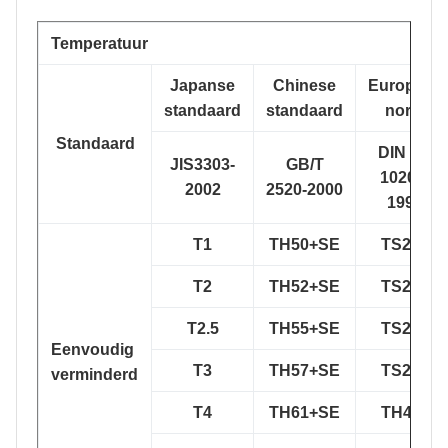
Temperatuur
Japanse
Chinese
Europese
standaard
standaard
norm
Standaard
DIN EN
JIS3303-
GB/T
10203-
2002
2520-2000
1991
T1
TH50+SE
TS230
T2
TH52+SE
TS245
T2.5
TH55+SE
TS260
Eenvoudig
T3
TH57+SE
TS275
verminderd
T4
TH61+SE
TH415