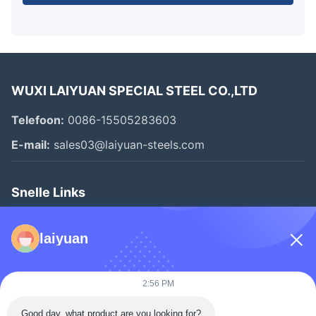
WUXI LAIYUAN SPECIAL STEEL CO.,LTD
Telefoon:
0086-15505283603
E-mail:
sales03@laiyuan-steels.com
Snelle Links
Thuis
laiyuan
Producten
Video's
2:56 PM
Over Ons
Good day, what product are you looking for?