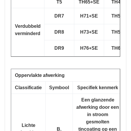
T5
TH65+SE
TH435
DR7
H71+SE
TH520
Verdubbeld
DR8
H73+SE
TH550
verminderd
DR9
H76+SE
TH620
Oppervlakte afwerking
Classificatie
Symbool
Specifiek kenmerk
Een glanzende
afwerking door een
in stroom
gesmolten
Lichte
B.
tincoating op een