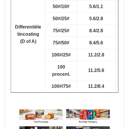
50#/10#
5.6/1.1
5
50#/25#
5.6/2.8
5
Differentiële
75#/25#
8.4/2.8
8
tincoating
(D of A)
75#/50#
8.4/5.6
8
100#/25#
11.2/2.8
11
100
11.2/5.6
11
procent.
100#/75#
11.2/8.4
11