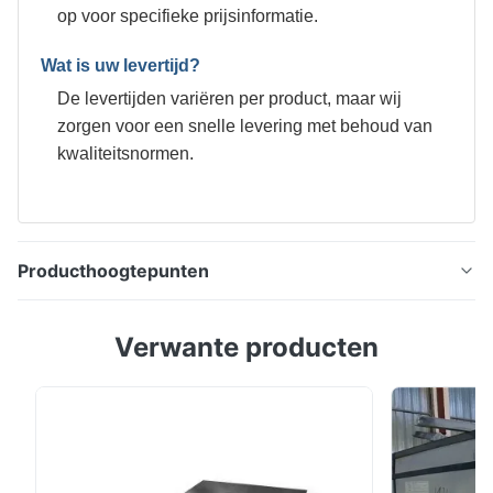
op voor specifieke prijsinformatie.
Wat is uw levertijd?
De levertijden variëren per product, maar wij
zorgen voor een snelle levering met behoud van
kwaliteitsnormen.
Producthoogtepunten
0.21mm T4 Blokplaat 5.6/5.6 voor blikjes met
Verwante producten
voedingspoeder, helder afgewerkte voedselveilige
blikplaat Tinplate, dun staalplaat met een tincoating
die wordt aangebracht door onderdompeling in
gesmolten metaal of door elektrolytische afzetting;
bijna alle tinplate wordt nu geproduceerd door dit ...