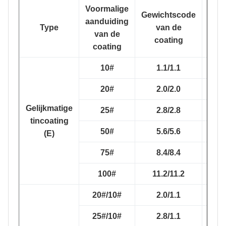
Voormalige
Gewichtscode
No
aanduiding
Type
van de
laag
van de
coating
((
coating
10#
1.1/1.1
1
20#
2.0/2.0
2
Gelijkmatige
25#
2.8/2.8
2
tincoating
50#
5.6/5.6
5
(E)
75#
8.4/8.4
8
100#
11.2/11.2
11.
20#/10#
2.0/1.1
2
25#/10#
2.8/1.1
2