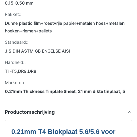
0.15-0.50 mm
Pakket::
Dunne plastic film+roestvrije papier+metalen hoes+metalen
hoeken+riemen+pallets
Standaard::
JIS DIN ASTM GB ENGELSE AISI
Hardheid::
T1-T5,DR9,DR8
Markeren
0.21mm Thickness Tinplate Sheet
,
21 mm dikte tinplaat
,
5
Productomschrijving
0.21mm T4 Blokplaat 5.6/5.6 voor