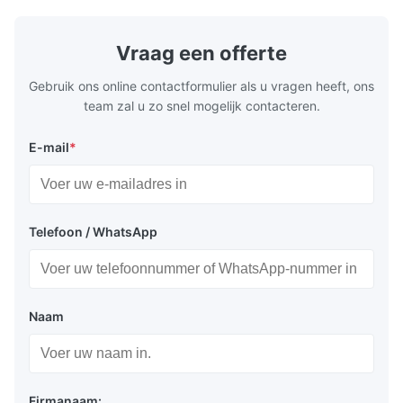
TS230, TS245, TS260, TS275, TS290,
milk product
TH415, TH435, TH520, TH550, TH580,
etc. Thickn
TH620 Standard JIS DIN ASTM GB EN AISI
T5, DR9, DR
Vraag een offerte
Product Features High-quality tinplate with
EN, AISI Pr
Gebruik ons online contactformulier als u vragen heeft, ons
team zal u zo snel mogelijk contacteren.
E-mail
*
Telefoon / WhatsApp
Naam
Firmanaam: