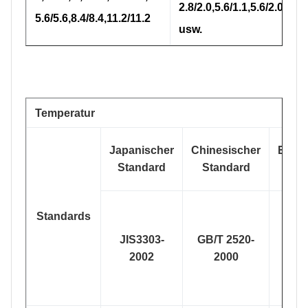
2.8/2.0,5.6/1.1,5.6/2.0,5.6/
5.6/5.6,8.4/8.4,11.2/11.2
usw.
Temperatur
Japanischer
Chinesischer
Euro
Standard
Standard
N
Standards
JIS3303-
GB/T 2520-
DI
2002
2000
1020