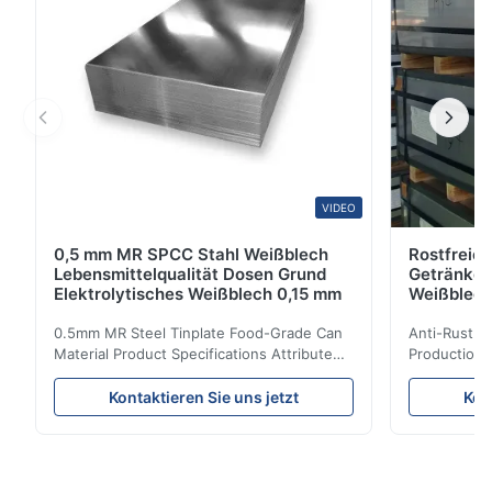
VIDEO
0,5 mm MR SPCC Stahl Weißblech
Rostfreies
Lebensmittelqualität Dosen Grund
Getränked
Elektrolytisches Weißblech 0,15 mm
Weißblec
0.5mm MR Steel Tinplate Food-Grade Can
Anti-Rust S
Material Product Specifications Attribute
Production 
Value Product Name 0.5mm MR Steel
Value Produ
Tinplate Food-Grade Can Material Material
Tinplate Be
Kontaktieren Sie uns jetzt
Kon
MR, SPCC, prime Tinplate / TFS Tin Coating
MR, SPCC, p
1.1/1.1, 2.8/2.8, 5.6/5.6, etc. or customized
1.1/1.1, 2.8
Surface Bright, Stone, Matte, Silver, Rough
Application 
Stone Thickness 0.15-0.50mm Hardness
vegetable c