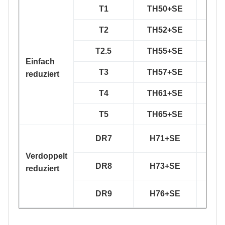
T1
TH50+SE
TS
T2
TH52+SE
TS
T2.5
TH55+SE
TS
Einfach
T3
TH57+SE
TS
reduziert
T4
TH61+SE
TH
T5
TH65+SE
TH
DR7
H71+SE
TH
Verdoppelt
DR8
H73+SE
TH
reduziert
DR9
H76+SE
TH