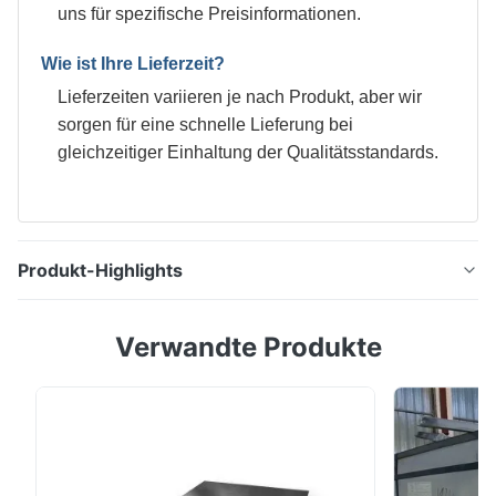
uns für spezifische Preisinformationen.
Wie ist Ihre Lieferzeit?
Lieferzeiten variieren je nach Produkt, aber wir
sorgen für eine schnelle Lieferung bei
gleichzeitiger Einhaltung der Qualitätsstandards.
Produkt-Highlights
0.21mm T4 Blechplatte 5.6/5.6 für Konserven mit
Verwandte Produkte
Nährstoffpulver Zinnplatte, dünnes Stahlblech mit
einer Zinnbeschichtung, die entweder durch
Eintauchen in geschmolzenes Metall oder durch
elektrolytische Ablagerung aufgebracht wird; fast alle
Zinnplatte wird heute durch letzteres Verfahren
hergestell...