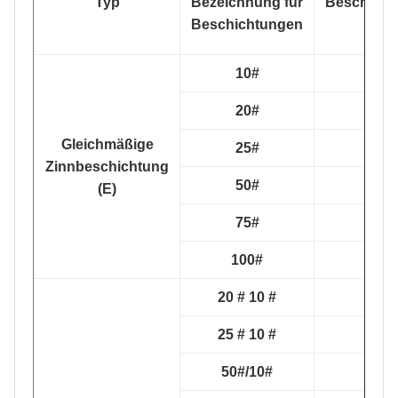
Typ
Bezeichnung für
Beschicht
Beschichtungen
10#
20#
Gleichmäßige
25#
Zinnbeschichtung
50#
(E)
75#
100#
20 # 10 #
25 # 10 #
50#/10#