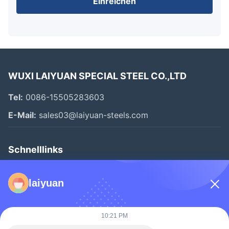
Einreichen
WUXI LAIYUAN SPECIAL STEEL CO.,LTD
Tel:
0086-15505283603
E-Mail:
sales03@laiyuan-steels.com
Schnelllinks
Zu Hause
laiyuan
Produkte
Videos
10:21 PM
Über Uns