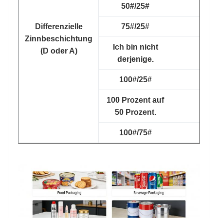
50#/25#
Differenzielle
75#/25#
Zinnbeschichtung
Ich bin nicht
(D oder A)
derjenige.
100#/25#
100 Prozent auf
50 Prozent.
100#/75#