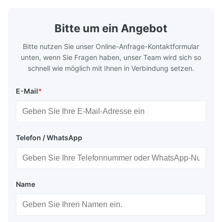
TS230, TS245, TS260, TS275, TS290,
milk product
TH415, TH435, TH520, TH550, TH580,
etc. Thickn
TH620 Standard JIS DIN ASTM GB EN AISI
T5, DR9, DR
Bitte um ein Angebot
Product Features High-quality tinplate with
EN, AISI Pr
Bitte nutzen Sie unser Online-Anfrage-Kontaktformular
unten, wenn Sie Fragen haben, unser Team wird sich so
schnell wie möglich mit Ihnen in Verbindung setzen.
E-Mail
*
Telefon / WhatsApp
Name