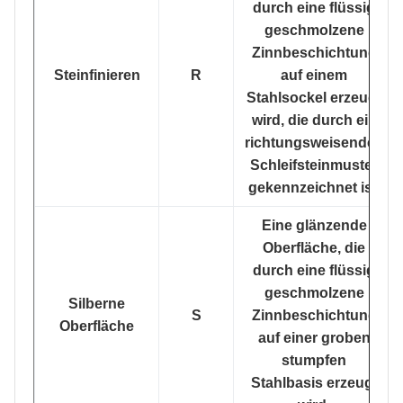
durch eine flüssig
geschmolzene
Zinnbeschichtung
Steinfinieren
R
auf einem
Stahlsockel erzeugt
wird, die durch ein
richtungsweisendes
Schleifsteinmuster
gekennzeichnet ist.
Eine glänzende
Oberfläche, die
durch eine flüssig
geschmolzene
Silberne
S
Zinnbeschichtung
Oberfläche
auf einer groben
stumpfen
Stahlbasis erzeugt