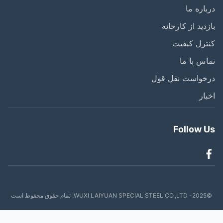
اره ما
دید از کارخانه
رل کیفیت
س با ما
خواست نقل قول
ار
Follow 
ظ است