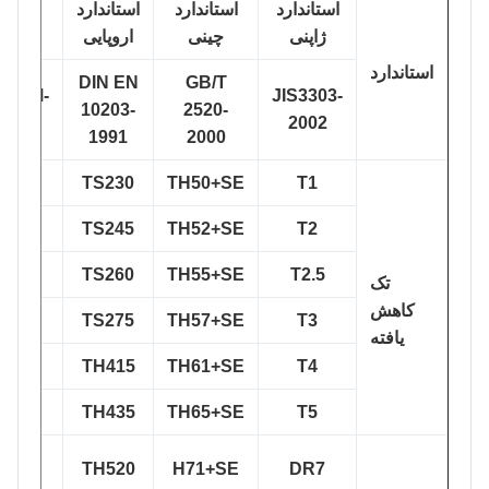
استاندارد
استاندارد
استاندارد
استاندارد
ژاپنی
چینی
اروپایی
آمریکایی
استاندارد
DIN EN
GB/T
STM623M-
JIS3303-
10203-
2520-
2002
2002
1991
2000
T1(T49)
TS230
TH50+SE
T1
T2(T53)
TS245
TH52+SE
T2
T2.5(T55)
TS260
TH55+SE
T2.5
تک
کاهش
T3(T57)
TS275
TH57+SE
T3
یافته
T4(T61)
TH415
TH61+SE
T4
T5(T65)
TH435
TH65+SE
T5
DR7(T71)
TH520
H71+SE
DR7