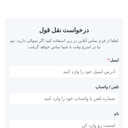
ns, fruit cans,
Surface Bright, Stone, Matte, Silver, Rough
fish/tuna cans,
Stone Thickness 0.15-0.50mm Hardness
 products cans,
TS230, TS245, TS260, TS275, TS290,
m Hardness T1-
TH415, TH435, TH520, TH550, TH580,
DIN, ASTM, GB,
TH620 Standard JIS DIN ASTM GB EN AISI
درخواست نقل قول
N, AISI Product
Product Features High-quality tinplate with
لطفا از فرم تماس آنلاین در زیر استفاده کنید اگر سوالی دارید، تیم
ما در اسرع وقت با شما تماس خواهد گرفت.
ایمیل
*
تلفن / واتساپ
نام