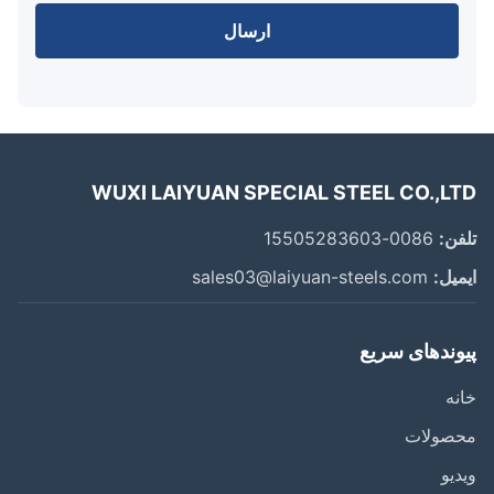
ارسال
WUXI LAIYUAN SPECIAL STEEL CO.,L
ن:
0086-15505283603
یل:
sales03@laiyuan-steels.com
وندهای سریع
ه
صولات
یو