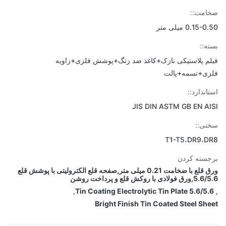
مت::
0.15 میلی متر
ه::
م پلاستیکی نازک+کاغذ ضد زنگ+پوشش فلزی+زاویه
ی+تسمه+پالت
اندارد::
JIS DIN ASTM GB EN A
ی::
T1-T5،DR9،D
سته کردن
ورق قلع با ضخامت 0.21 میلی متر,صفحه قلع الکترولیتی با پوشش قلع
ادی با روکش قلع و پرداخت روشن
,
5.6/5.6 Tin Coating Electrolytic Ti
Bright Finish Tin Coated Steel Sh