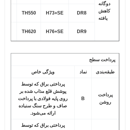
دوگانه
کاهش
DR8(T73)
TH550
H73+SE
DR8
یافته
DR9(T76)
TH620
H76+SE
DR9
پرداخت سطح
طبقه‌بندی
نماد
ویژگی خاص
پرداختی براق که توسط
پوشش قلع مذاب شده بر
پرداخت
B
روی پایه فولادی با پرداخت
روشن
صاف و طرح سنگ سنباده
ارائه می‌شود.
پرداختی براق که توسط