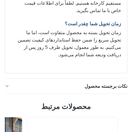
مستقیم کارخانه هستیم. لطفاً برای اطلاعات قیمت
خاص با ما تماس بگیرید.
زمان تحویل شما چقدر است؟
زمان تحویل بسته به محصول متفاوت است، اما ما
تحویل سریع را ضمن حفظ استانداردهای کیفیت تضمین
می‌کنیم. به طور معمول، تحویل ظرف 5 روز پس از
دریافت ودیعه شما انجام می‌شود.
ات برجسته محصول
ورق قلع اندود 0.21 میلی‌متری T4 5.6/5.6 برای قوطی‌های
محصولات مرتبط
در تغذیه، با پرداخت روشن و ایمن برای مواد غذایی قلع اندود،
ورق فولادی نازک با پوششی از قلع که یا با غوطه‌وری در فلز
مذاب یا با رسوب الکترولیتی اعمال می‌شود؛ تقریباً تمام قلع
ودها اکنون با فرآیند دوم تولید می‌شوند. قلع اندود ساخته شده