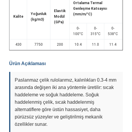
Ortalama Termal
Ter
Genleşme Katsayısı
Elastik
(W/
Yoğunluk
(mm/m/°C)
Kalite
Modül
(kg/m3)
(GPa)
0-
0-
0-
100
100°C
315°C
538°C
430
7750
200
10.4
11.0
11.4
2
Ürün Açıklaması
Paslanmaz çelik rulolarımız, kalınlıkları 0.3-4 mm
arasında değişen iki ana yöntemle üretilir: sıcak
haddeleme ve soğuk haddeleme. Soğuk
haddelenmiş çelik, sıcak haddelenmiş
alternatiflere göre üstün hassasiyet, daha
pürüzsüz yüzeyler ve geliştirilmiş mekanik
özellikler sunar.