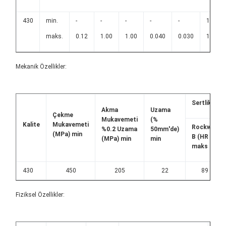
430
min.
-
-
-
-
-
16.0
maks.
0.12
1.00
1.00
0.040
0.030
18.0
Mekanik Özellikler:
Sertlik
Akma
Uzama
Çekme
Mukavemeti
(%
Kalite
Mukavemeti
Rockwell
%0.2 Uzama
50mm'de)
(MPa) min
B (HR B)
(MPa) min
min
maks
430
450
205
22
89
Fiziksel Özellikler: