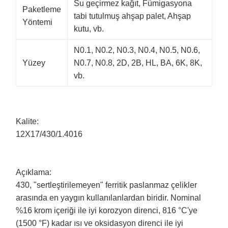
Su geçirmez kağıt, Fümigasyona
Paketleme
tabi tutulmuş ahşap palet, Ahşap
Yöntemi
kutu, vb.
N0.1, N0.2, N0.3, N0.4, N0.5, N0.6,
Yüzey
N0.7, N0.8, 2D, 2B, HL, BA, 6K, 8K,
vb.
Kalite:
12X17/430/1.4016
Açıklama:
430, "sertleştirilemeyen" ferritik paslanmaz çelikler
arasında en yaygın kullanılanlardan biridir. Nominal
%16 krom içeriği ile iyi korozyon direnci, 816 °C'ye
(1500 °F) kadar ısı ve oksidasyon direnci ile iyi