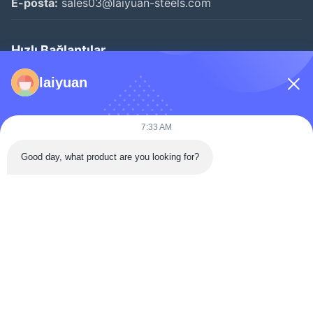
E-posta:
sales03@laiyuan-steels.com
Hızlı Bağlantılar
Evde
laiyuan
Ürün
Videolar
7:33 AM
Hakkımızda
Good day, what product are you looking for?
Fabrika Turu
Kalite Kontrol
Bizimle İletişim
Bir İndirim İste
Haberler