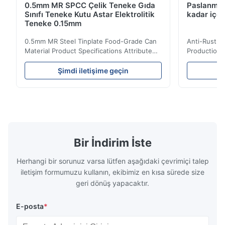
0.5mm MR SPCC Çelik Teneke Gıda
Paslanmaz
Sınıfı Teneke Kutu Astar Elektrolitik
kadar içe
Teneke 0.15mm
0.5mm MR Steel Tinplate Food-Grade Can
Anti-Rust S
Material Product Specifications Attribute
Production 
Value Product Name 0.5mm MR Steel
Value Produ
Tinplate Food-Grade Can Material Material
Tinplate Be
Şimdi iletişime geçin
Ş
MR, SPCC, prime Tinplate / TFS Tin Coating
MR, SPCC, p
1.1/1.1, 2.8/2.8, 5.6/5.6, etc. or customized
1.1/1.1, 2.8
Surface Bright, Stone, Matte, Silver, Rough
Application 
Stone Thickness 0.15-0.50mm Hardness
vegetable c
TS230, TS245, TS260, TS275, TS290,
milk product
TH415, TH435, TH520, TH550, TH580,
etc. Thickn
TH620 Standard JIS DIN ASTM GB EN AISI
T5, DR9, DR
Bir İndirim İste
Product Features High-quality tinplate with
EN, AISI Pr
Herhangi bir sorunuz varsa lütfen aşağıdaki çevrimiçi talep
iletişim formumuzu kullanın, ekibimiz en kısa sürede size
geri dönüş yapacaktır.
E-posta
*