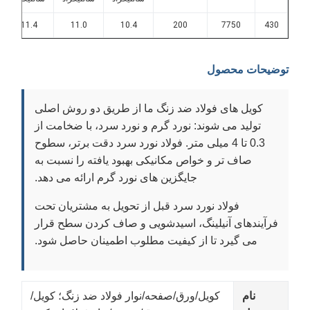
3.9
11.4
11.0
10.4
200
7750
430
وضیحات محصول
کویل های فولاد ضد زنگ ما از طریق دو روش اصلی
تولید می شوند: نورد گرم و نورد سرد، با ضخامت از
0.3 تا 4 میلی متر. فولاد نورد سرد دقت برتر، سطوح
صاف تر و خواص مکانیکی بهبود یافته را نسبت به
جایگزین های نورد گرم ارائه می دهد.
فولاد نورد سرد قبل از تحویل به مشتریان تحت
فرآیندهای آنیلینگ، اسیدشویی و صاف کردن سطح قرار
می گیرد تا از کیفیت مطلوب اطمینان حاصل شود.
نام
کویل/ورق/صفحه/نوار فولاد ضد زنگ؛ کویل/