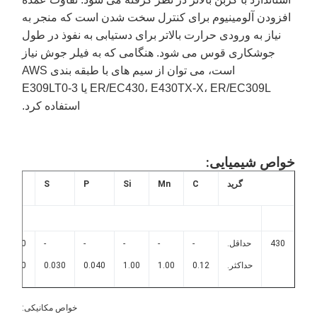
افزودن آلومینیوم برای کنترل سخت شدن است که منجر به
نیاز به ورودی حرارت بالاتر برای دستیابی به نفوذ در طول
جوشکاری قوس می شود. هنگامی که به فیلر جوش نیاز
است، می توان از سیم های با طبقه بندی AWS
ER/EC430، E430TX-X، ER/EC309L یا E309LT0-3
استفاده کرد.
واص شیمیایی:
گرید
C
Mn
Si
P
S
Cr
Mo
430
حداقل.
-
-
-
-
-
16.0
-
حداکثر.
0.12
1.00
1.00
0.040
0.030
18.0
خواص مکانیکی: