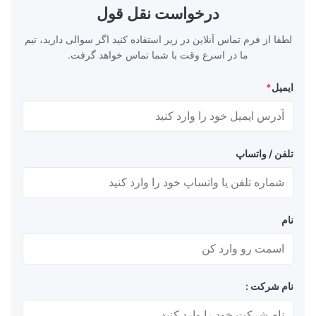
DIN, ASTM, GB,
TH620 Standard JIS DIN ASTM GB EN AISI
درخواست نقل قول
N, AISI Product
Product Features High-quality tinplate with
لطفا از فرم تماس آنلاین در زیر استفاده کنید اگر سوالی دارید، تیم
ما در اسرع وقت با شما تماس خواهد گرفت.
ایمیل
*
تلفن / واتساپ
نام
نام شرکت :