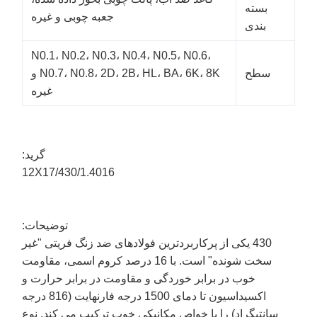
بسته
جعبه چوبی و غیره
بندی
N0.1، N0.2، N0.3، N0.4، N0.5، N0.6،
سطح
N0.7، N0.8، 2D، 2B، HL، BA، 6K، 8K و
غیره
گرید:
12X17/430/1.4016
توضیحات:
430 یکی از پرکاربردترین فولادهای ضد زنگ فریتی "غیر
سخت شونده" است. با 16 درصد کروم اسمی، مقاومت
خوب در برابر خوردگی و مقاومت در برابر حرارت و
اکسیداسیون تا دمای 1500 درجه فارنهایت (816 درجه
سانتیگراد) را با خواص مکانیکی خوب ترکیب می کند. نوع