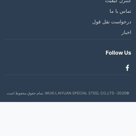
رل کیفیت
س با ما
خواست نقل قول
ار
Follow 
ظ است