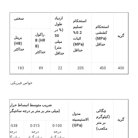
ازدیاد
سختی
استحکام
طول
استحکام
تسلیم
(% در
کششی
0.2%
راکول
گرید
50
برینل
(MPa)
اثبات
B (HR
میلی
(HB)
حداقل
(MPa)
B)
متر)
حداکثر
حداقل
حداکثر
حداقل
183
89
22
205
450
430
خواص فیزیکی:
ضریب متوسط ​​انبساط حرارتی
چگالی
(میلی متر بر متر بر درجه سانتیگراد)
مدول
(کیلوگرم
گرید
الاستیسیته
بر متر
(GPa)
0-100
0-315
0-538
در
مکعب)
درجه
درجه
درجه
درج
سانتیگراد
سانتیگراد
سانتیگراد
سانتی