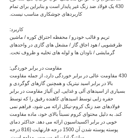
430 یک فولاد ضد زنگ غیر پایدار است و بنابراین برای تمام
کاربردهای جوشکاری مناسب نیست.
کاربرد:
تریم و قالب خودرو / محفظه احتراق کوره / ماشین
ظرفشویی / هود اجاق گاز / مشعل های گازی در واحدهای
گرمایشی / ناودان ها و لوله های تخلیه و ظروف تخت.
مقاومت در برابر خوردگی:
430 مقاومت عالی در برابر خوردگی دارد، از جمله مقاومت
بالا در برابر اسید نیتریک و همچنین گازهای گوگردی و
بسیاری از اسیدهای آلی و غذایی. این آلیاژ مقاومت در برابر
حفره زایی توسط اسیدهای کاهنده رقیق را که توسط
فولادهای ضد زنگ کروم-نیکل ارائه می شود، فراهم نمی
کند. به دلیل محتوای کروم نسبتاً بالای خود، ماده مقاومت
خوبی در برابر اکسیداسیون ارائه می دهد. حداکثر دمای
پوسته پوسته شدن آن 1500 درجه فارنهایت (816 درجه
سانتیگراد) برای سرویس مداوم است.