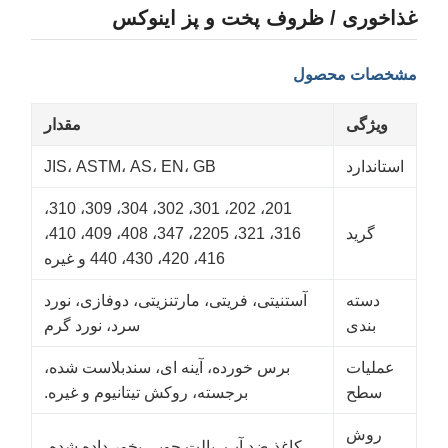
ذاخوری / ظروف پخت و پز اینوکس
شخصات محصول
ویژگی
مقدار
استاندارد
JIS، ASTM، AS، EN، GB
201، 202، 301، 302، 304، 309، 310،
گرید
316، 321، 2205، 347، 408، 409، 410،
416، 420، 430، 440 و غیره
دسته
آستنیتی، فریتی، مارتنزیتی، دوفازی، نورد
بندی
سرد، نورد گرم
عملیات
برس خورده، آینه ای، سندبلاست شده،
سطح
برجسته، روکش تیتانیوم و غیره.
روش
کاغذ ضد آب، پالت چوبی بخور داده شده،