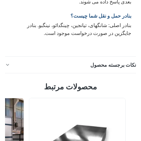
عدی پاسخ داده می شوند.
نادر حمل و نقل شما چیست؟
نادر اصلی: شانگهای، تیانجین، چینگدائو، نینگبو. بنادر
ایگزین در صورت درخواست موجود است.
ات برجسته محصول
کویل فولاد ضد زنگ 430 برای ظروف غذاخوری / ظروف پخت
محصولات مرتبط
و پز اینوکس مشخصات محصول ویژگی مقدار استاندارد JIS،
ASTM، AS، EN، GB گرید 201، 202، 301، 302، 304، 309،
310، 316، 321، 2205، 347، 408، 409، 410، 416، 420،
430، 440 و غیره دسته بندی آستنیتی، فریتی، مارتنزیتی،
دوفازی، نورد سرد، نورد گرم عملیات سطح برس ...