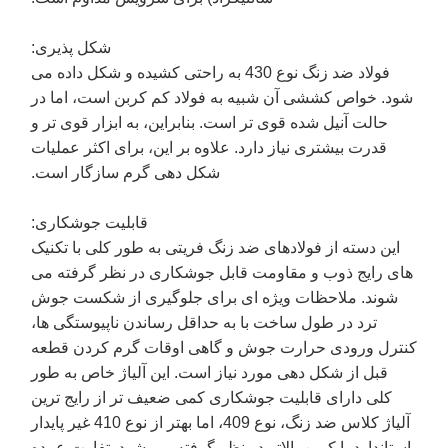
شکل پذیری:
فولاد ضد زنگ نوع 430 به راحتی کشیده و شکل داده می
شود. خواص کششی آن شبیه به فولاد کم کربن است، اما در
حالت آنیل شده قوی تر است. بنابراین، به ابزار قوی تر و
قدرت بیشتری نیاز دارد. علاوه بر این، برای اکثر عملیات
شکل دهی گرم سازگار است.
قابلیت جوشکاری:
این دسته از فولادهای ضد زنگ فریتی به طور کلی با تکنیک
های رایج ذوب و مقاومت قابل جوشکاری در نظر گرفته می
شوند. ملاحظات ویژه ای برای جلوگیری از شکست جوش
ترد در طول ساخت با به حداقل رساندن ناپیوستگی ها،
نترل ورودی حرارت جوش و گاهی اوقات گرم کردن قطعه
قبل از شکل دهی مورد نیاز است. این آلیاژ خاص به طور
کلی دارای قابلیت جوشکاری کمی ضعیف تر از رایج ترین
آلیاژ کلاس ضد زنگ، نوع 409، اما بهتر از نوع 410 غیر پایدار
استاندارد با کربن بالاتر در نظر گرفته می شود. تفاوت عمده