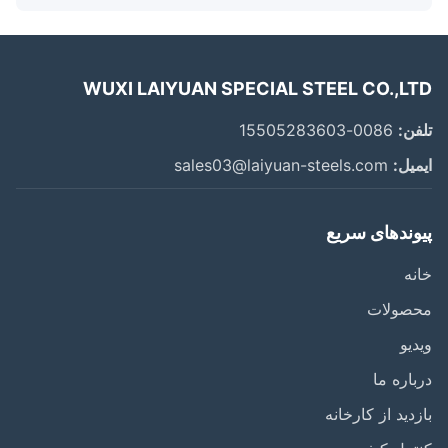
WUXI LAIYUAN SPECIAL STEEL CO.,L
ن:
0086-15505283603
یل:
sales03@laiyuan-steels.com
وندهای سریع
ه
صولات
یو
اره ما
دید از کارخانه