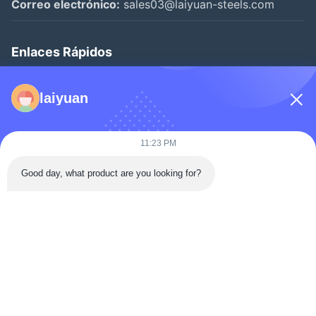
Correo electrónico:
sales03@laiyuan-steels.com
Enlaces Rápidos
Inicio
laiyuan
Productos
Los Vídeos
11:23 PM
Sobre Nosotros
Good day, what product are you looking for?
Visita A La Fábrica
Control De Calidad
Contáctenos
Solicitar Una Cotización
Noticias