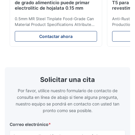
de grado alimenticio puede primar
T5 para la
electrolitic de hojalata 0.15 mm
revestimi
0.5mm MR Steel Tinplate Food-Grade Can
Anti-Rust S
Material Product Specifications Attribute
Production 
Value Product Name 0.5mm MR Steel
Value Produ
Tinplate Food-Grade Can Material Material
Tinplate Be
Contactar ahora
MR, SPCC, prime Tinplate / TFS Tin Coating
MR, SPCC, p
1.1/1.1, 2.8/2.8, 5.6/5.6, etc. or customized
1.1/1.1, 2.8
Surface Bright, Stone, Matte, Silver, Rough
Application 
Stone Thickness 0.15-0.50mm Hardness
vegetable c
TS230, TS245, TS260, TS275, TS290,
milk product
TH415, TH435, TH520, TH550, TH580,
etc. Thickn
TH620 Standard JIS DIN ASTM GB EN AISI
T5, DR9, DR
Solicitar una cita
Product Features High-quality tinplate with
EN, AISI Pr
Por favor, utilice nuestro formulario de contacto de
consulta en línea de abajo si tiene alguna pregunta,
nuestro equipo se pondrá en contacto con usted tan
pronto como sea posible.
Correo electrónico
*