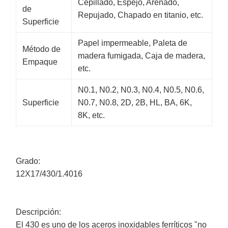
Cepillado, Espejo, Arenado,
de
Repujado, Chapado en titanio, etc.
Superficie
Papel impermeable, Paleta de
Método de
madera fumigada, Caja de madera,
Empaque
etc.
N0.1, N0.2, N0.3, N0.4, N0.5, N0.6,
Superficie
N0.7, N0.8, 2D, 2B, HL, BA, 6K,
8K, etc.
Grado:
12X17/430/1.4016
Descripción:
El 430 es uno de los aceros inoxidables ferríticos "no