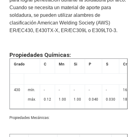
Cuando se necesita un material de aporte para
soldadura, se pueden utilizar alambres de
clasificación American Welding Society (AWS)
ER/EC430, E430TX-X, ER/EC309L o E309LT0-3.
Propiedades Químicas:
Grado
C
Mn
Si
P
S
Cr
430
mín.
-
-
-
-
-
16.0
máx.
0.12
1.00
1.00
0.040
0.030
18.0
Propiedades Mecánicas: