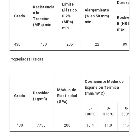
Dureza
Límite
Resistencia
Elástico
Alargamiento
a la
Grado
0.2%
(% en 50 mm)
Rockwell
Tracción
(MPa)
mín.
B (HR B)
(MPa) mín.
mín.
máx.
430
450
205
22
89
Propiedades Físicas:
Coeficiente Medio de
Expansión Térmica
Módulo de
Densidad
(mm/m/°C)
Grado
Elasticidad
(kg/m3)
(GPa)
0-
0-
0-
100°C
315°C
538°C
430
7750
200
10.4
11.0
11.4