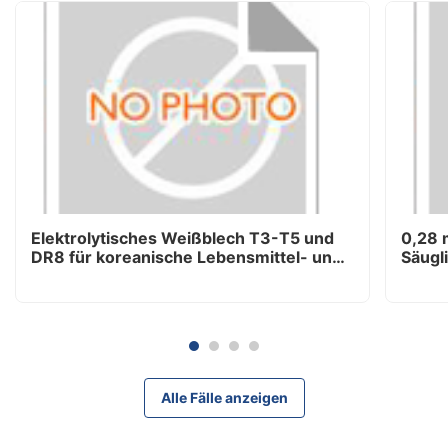
Elektrolytisches Weißblech T3-T5 und
0,28 
DR8 für koreanische Lebensmittel- und
Säugl
Aerosolverpackungen – WUXI LAIYUAN
LAIYU
Supply
Nahe
Alle Fälle anzeigen