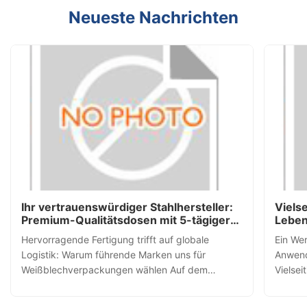
Neueste Nachrichten
Ihr vertrauenswürdiger Stahlhersteller:
Viels
Premium-Qualitätsdosen mit 5-tägiger
Leben
schneller Lieferung weltweit
Indus
Hervorragende Fertigung trifft auf globale
Ein Wer
Logistik: Warum führende Marken uns für
Anwend
Weißblechverpackungen wählen Auf dem
Vielsei
heutigen schnelllebigen globalen Markt stehen
Verpac
Verpackungsbeschaffungsteams vor einer
Vielsei