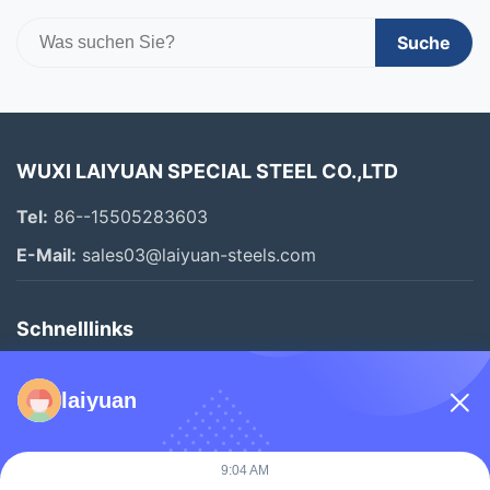
Suche
WUXI LAIYUAN SPECIAL STEEL CO.,LTD
Tel:
86--15505283603
E-Mail:
sales03@laiyuan-steels.com
Schnelllinks
Zu Hause
laiyuan
Produkte
Videos
9:04 AM
Über Uns