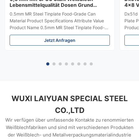
Lebensmittelqualität Dosen Grund
4x8 V
Elektrolytisches Weißblech 0,15 mm
0.5mm MR Steel Tinplate Food-Grade Can
Dx51d 
Material Product Specifications Attribute Value
Plate P
Product Name 0.5mm MR Steel Tinplate Food-
Produc
Grade Can Material Material MR, SPCC, prime
Coil Q
Jetzt Anfragen
Tinplate / TFS Tin Coating 1.1/1.1, 2.8/2.8,
/GX51D
5.6/5.6, etc. or customized Surface Bright,
Cuttin
Stone, Matte, Silver, Rough Stone ...
Food Ca
WUXI LAIYUAN SPECIAL STEEL
CO.,LTD
Wir verfügen über umfassende Kontakte zu renommierten
Weißblechfabriken und sind mit verschiedenen Produkten
der Weißblech- und Metallverpackungsmaterialindustrie