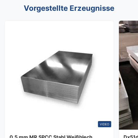
Vorgestellte Erzeugnisse
VIDEO
0,5 mm MR SPCC Stahl Weißblech
Dx51d