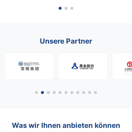
ständigen Herausforderung: Sie müssen einen
konkur
Lieferanten finden, der kompromisslose
zuverl
Produktquali...
dauerha
Unsere Partner
Was wir Ihnen anbieten können