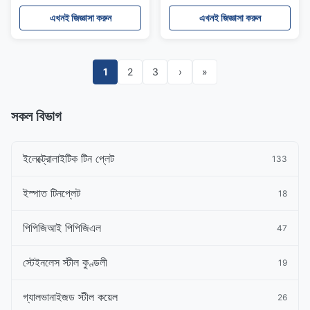
Steel 304 Sheet
NO.1 Finsih 1.4016
এখনই জিজ্ঞাসা করুন
এখনই জিজ্ঞাসা করুন
1
2
3
›
»
সকল বিভাগ
ইলেক্ট্রোলাইটিক টিন প্লেট
133
ইস্পাত টিনপ্লেট
18
পিপিজিআই পিপিজিএল
47
স্টেইনলেস স্টীল কুণ্ডলী
19
গ্যালভানাইজড স্টীল কয়েল
26