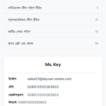
স্টেইনলেস স্টীল পাইপ টিউব
1
গ্যালভানাইজড স্টিল টিউব
11
নমনীয় লোহা পাইপ
11
ধাতব বোল্ট এবং বাদাম
15
Ms. Key
ইমেইল:
sales03@laiyuan-steels.com
টেলি:
008615505283603
হোয়াটসঅ্যাপ:
008615505283603
উইচ্যাট:
008615505283603