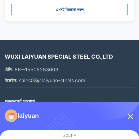
এখনই জিজ্ঞাসা করুন
WUXI LAIYUAN SPECIAL STEEL CO.,LTD
টেলি:
86--15505283603
ইমেইল:
sales03@laiyuan-steels.com
গুরুত্বপূর্ণ সংযোগ
বাড়ি
laiyuan
পণ্য
ভিডিও
5:21 PM