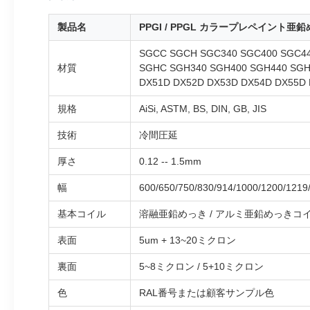
製品名
PPGI / PPGL カラープレペイント亜
SGCC SGCH SGC340 SGC400 SGC44
材質
SGHC SGH340 SGH400 SGH440 SGH
DX51D DX52D DX53D DX54D DX55D
規格
AiSi, ASTM, BS, DIN, GB, JIS
技術
冷間圧延
厚さ
0.12 -- 1.5mm
幅
600/650/750/830/914/1000/1200/121
基本コイル
溶融亜鉛めっき / アルミ亜鉛めっきコ
表面
5um + 13~20ミクロン
裏面
5~8ミクロン / 5+10ミクロン
色
RAL番号または顧客サンプル色