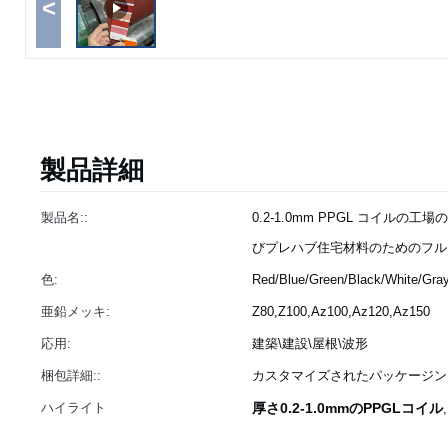
<
製品詳細
製品名::
0.2-1.0mm PPGL コイルの
びプレハブ住宅材料のためのフル
色:
Red/Blue/Green/Black/White/Gray
亜鉛メッキ:
Z80,Z100,Az100,Az120,Az150
応用:
建築\建設\屋根\波形
梱包詳細::
カスタマイズされたパッケージン
ハイライト
厚さ0.2-1.0mmのPPGLコイル