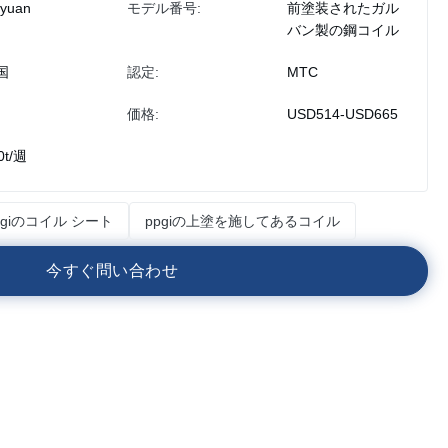
iyuan
モデル番号:
前塗装されたガル
バン製の鋼コイル
国
認定:
MTC
価格:
USD514-USD665
0t/週
pgiのコイル シート
ppgiの上塗を施してあるコイル
今
す
ぐ
問
い
合
わ
せ