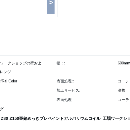
>
工場のワークショップの壁およ
幅：:
600m
レンジ
/Ral Color
表面処理::
コーテ
加工サービス:
溶接
表面処理:
コーテ
グ
Z80-Z150亜鉛めっきプレペイントガルバリウムコイル
工場ワークシ
,
,