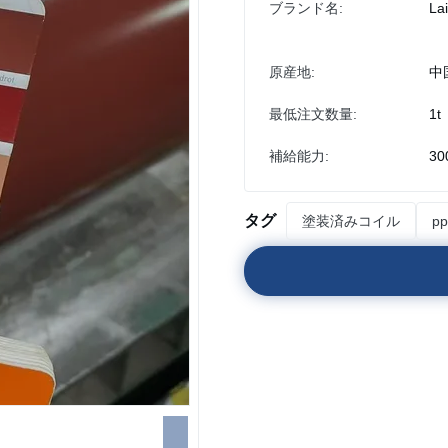
ブランド名:
La
原産地:
中
最低注文数量:
1t
補給能力:
30
タグ
塗装済みコイル
p