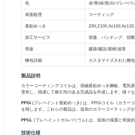
色
赤/青/緑/黒/白/グレー/
表面処理
コーティング
亜鉛めっき
Z80,Z100,Az100,Az120
加工サービス
溶接、パンチング、切断
用途
建築/建設/屋根/波形
梱包詳細
カスタマイズされた梱包
製品説明
カラーコーティングコイルは、溶融亜鉛めっき鋼板、電気亜
塗布し、焼成して耐久性のある完成品を作成します。様々な
PPGI
(プレペイント亜鉛めっき) は、PPGIコイル（カラ
を指します。これらの製品は、追加のカラーコーティングが
PPGL
(プレペイントガルバリウム) は、追加の保護と視
技術仕様