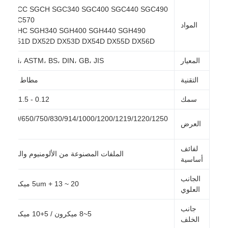
SGCC SGCH SGC340 SGC400 SGC440 SGC490
SGC570
المواد
SGHC SGH340 SGH400 SGH440 SGH490
DX51D DX52D DX53D DX54D DX55D DX56D
المعيار
AiSi، ASTM، BS، DIN، GB، JIS
التقنية
مطاط بارد
سمك
0.12 - 1.5ملم
600/650/750/830/914/1000/1200/1219/1220/1250
العرض
ملم
لفائف
الملفات المصنوعة من الألومنيوم والزنك
أساسية
الجانب
5um + 13 ~ 20 ميكرون
العلوي
جانب
5~8 ميكرون / 5+10 ميكرون
الخلف