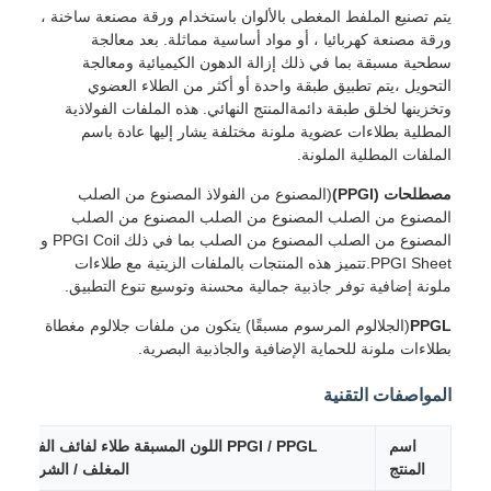
يتم تصنيع الملفط المغطى بالألوان باستخدام ورقة مصنعة ساخنة ،
ورقة مصنعة كهربائيا ، أو مواد أساسية مماثلة. بعد معالجة
سطحية مسبقة بما في ذلك إزالة الدهون الكيميائية ومعالجة
التحويل ،يتم تطبيق طبقة واحدة أو أكثر من الطلاء العضوي
وتخزينها لخلق طبقة دائمةالمنتج النهائي. هذه الملفات الفولاذية
المطلية بطلاءات عضوية ملونة مختلفة يشار إليها عادة باسم
الملفات المطلية الملونة.
مصطلحات (PPGI)
(المصنوع من الفولاذ المصنوع من الصلب
المصنوع من الصلب المصنوع من الصلب المصنوع من الصلب
المصنوع من الصلب المصنوع من الصلب بما في ذلك PPGI Coil و
PPGI Sheet.تتميز هذه المنتجات بالملفات الزيتية مع طلاءات
ملونة إضافية توفر جاذبية جمالية محسنة وتوسيع تنوع التطبيق.
PPGL
(الجلالوم المرسوم مسبقًا) يتكون من ملفات جلالوم مغطاة
بطلاءات ملونة للحماية الإضافية والجاذبية البصرية.
المواصفات التقنية
اسم
PPGI / PPGL اللون المسبقة طلاء لفائف الفولاذ
المنتج
المغلف / الشرائط