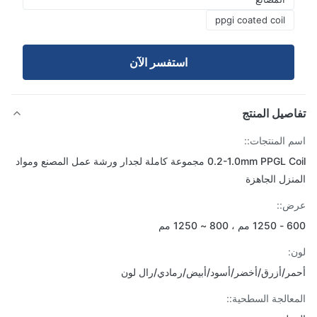
ppgi coated coil
استفسر الآن
صيل المنتج
 المنتجات::
0.2-1.0mm PPGL Coil مجموعة كاملة لجدار ورشة عمل المصنع ومواد
نزل الجاهزة
ض::
8 ~ 1250 مم
:
ر/أزرق/أخضر/أسود/أبيض/رمادي/رال لون
عالجة السطحية::