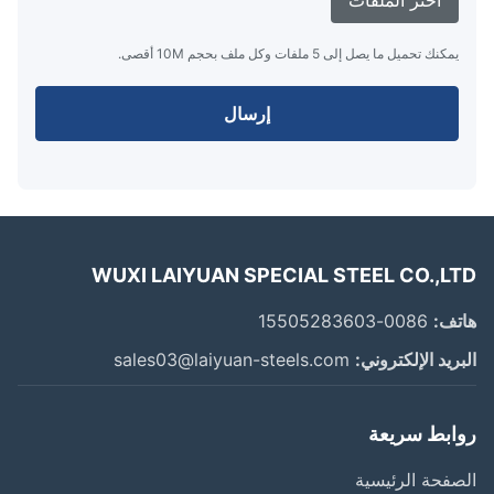
اختر الملفات
يمكنك تحميل ما يصل إلى 5 ملفات وكل ملف بحجم 10M أقصى.
إرسال
WUXI LAIYUAN SPECIAL STEEL CO.,L
ف:
0086-15505283603
ريد الإلكتروني:
sales03@laiyuan-steels.com
ابط سريعة
فحة الرئيسية