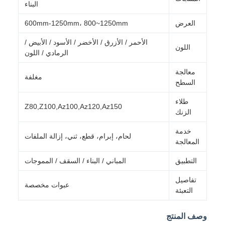
البناء
العرض
600mm-1250mm، 800~1250mm
الأحمر / الأزرق / الأخضر / الأسود / الأبيض /
اللون
الرمادي / اللون
معالجة
مغلفة
السطح
طلاء
Z80,Z100,Az100,Az120,Az150
الزنك
خدمة
لحام، إبرام، قطع، ثني، إزالة الملفات
المعالجة
التطبيق
المباني / البناء / السقف / المموجات
تفاصيل
عبوات مخصصة
التعبئة
وصف المنتج