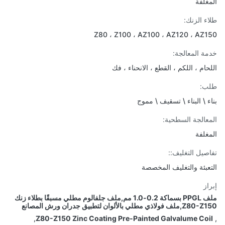
غلفة
ء الزنك:
Z80 ، Z100 ، AZ100 ، AZ120 ، AZ
ة المعالجة:
حام ، اللكم ، القطع ، الانحناء ، فك
ب:
ء \ البناء \ تسقيف \ مموج
عالجة السطحية:
غلفة
صيل التغليف::
عبئة والتغليف المخصصة
از
ملف PPGL بسماكة 0.2-1.0 مم,ملف جلفالوم مطلي مسبقًا بطلاء زنك
ولاذي مطلي بالألوان لتطبيق جدران ورش المصانع
,
Z80-Z150 Zinc Coating Pre-Painted Galvalume Co