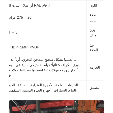
اللون
أرقام RAL أو عملاء عينات اللون
طلاء
20 -- 275 غرام/م2
الزنك
وزن
3 -- 8MT
الملف
نوع
PE، HDP، SMP، PVDF
الطلاء
تم تعبئتها بشكل صحيح للشحن البحري: أولاً: بداخلها
ورق الكرافت؛ ثانياً: فيلم بلاستيكي مائية في الوسط؛
الحزمة
ثالثاً: خارج ورقة فولاذية GI لتغطيتها بشرائط فولاذية مع
قفل.
الخدمات العامة، الأجهزة المنزلية، الصناعة، الديكور،
التطبيق
البناء، السيارات، أجهزة الحياة اليومية، السقف، الخ