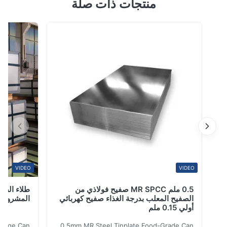
منتجات ذات صلة
المواد المكونة من قبل DX51D + Z الملفات المسبقة الطلاء
لمسالك هي منتج فولاذي عالي الجودة ومغطى بالألوان مصمم
تطبيقات صناعية وبناء مختلفة. مواصفات المنتج الصفة القيمة
اسم المنتجات 0.2 ملم PPGI طلاء مسبق لفائف الصلب الغليان
الساخن الغليان لألواح السقف ...
VIDEO
VIDEO
0.5 ملم MR SPCC صفيح فولاذي من
الصفيح المعلب بدرجة الغذاء صفيح كهربائي
المشروبات DR9
أولي 0.15 ملم
te Beverage Can
0.5mm MR Steel Tinplate Food-Grade Can