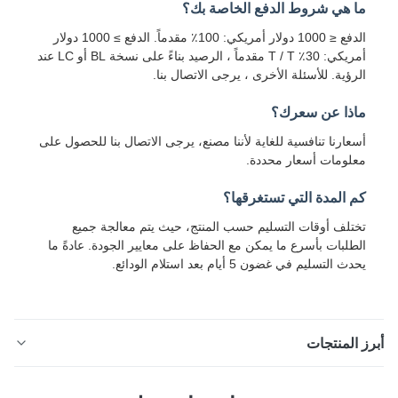
ما هي شروط الدفع الخاصة بك؟
الدفع ≤ 1000 دولار أمريكي: 100٪ مقدماً. الدفع ≥ 1000 دولار
أمريكي: 30٪ T / T مقدماً ، الرصيد بناءً على نسخة BL أو LC عند
الرؤية. للأسئلة الأخرى ، يرجى الاتصال بنا.
ماذا عن سعرك؟
أسعارنا تنافسية للغاية لأننا مصنع، يرجى الاتصال بنا للحصول على
معلومات أسعار محددة.
كم المدة التي تستغرقها؟
تختلف أوقات التسليم حسب المنتج، حيث يتم معالجة جميع
الطلبات بأسرع ما يمكن مع الحفاظ على معايير الجودة. عادةً ما
يحدث التسليم في غضون 5 أيام بعد استلام الودائع.
ز المنتجات
0.2-1.0ملم PPGL طول مجموعة من الملفات المكونة من