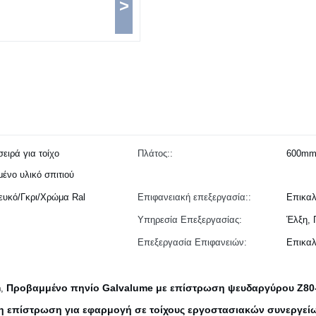
>
ειρά για τοίχο
Πλάτος::
600mm
ένο υλικό σπιτιού
υκό/Γκρι/Χρώμα Ral
Επιφανειακή επεξεργασία::
Επικαλ
Υπηρεσία Επεξεργασίας:
Έλξη, 
Επεξεργασία Επιφανειών:
Επικαλ
m
Προβαμμένο πηνίο Galvalume με επίστρωση ψευδαργύρου Z80
,
η επίστρωση για εφαρμογή σε τοίχους εργοστασιακών συνεργεί