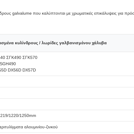
δρους galvalume που καλύπτονται με χρωματικές επικάλυψεις για πρόσ
σμένα κυλίνδρους / λωρίδες γαλβανισμένου χάλυβα
40 ΣΓΚ490 ΣΓΚ570
 SGH490
55D DX56D DX57D
/1219/1220/1250mm
ριτυλίγματα αλουμινίου-ζινκού