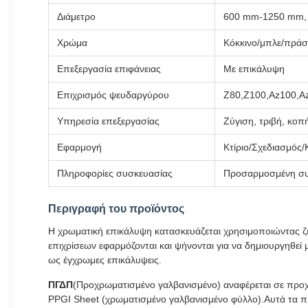
Διάμετρο
600 mm-1250 mm,
Χρώμα
Κόκκινο/μπλε/πράσ
Επεξεργασία επιφάνειας
Με επικάλυψη
Επιχρισμός ψευδαργύρου
Z80,Z100,Az100,A
Υπηρεσία επεξεργασίας
Ζύγιση, τριβή, κο
Εφαρμογή
Κτίριο/Σχεδιασμός
Πληροφορίες συσκευασίας
Προσαρμοσμένη συ
Περιγραφή του προϊόντος
Η χρωματική επικάλυψη κατασκευάζεται χρησιμοποιώντας 
επιχρίσεων εφαρμόζονται και ψήνονται για να δημιουργηθεί
ως έγχρωμες επικάλυψεις.
ΠΓΔΠ
(Προχρωματισμένο γαλβανισμένο) αναφέρεται σε προχ
PPGI Sheet (χρωματισμένο γαλβανισμένο φύλλο).Αυτά τα πρ