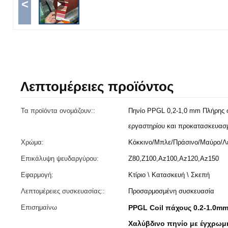
<
Λεπτομέρειες προϊόντος
Τα προϊόντα ονομάζουν::
Πηνίο PPGL 0,2-1,0 mm Πλήρης σ
εργαστηρίου και προκατασκευασμ
Χρώμα:
Κόκκινο/Μπλε/Πράσινο/Μαύρο/Λε
Επικάλυψη ψευδαργύρου:
Z80,Z100,Az100,Az120,Az150
Εφαρμογή:
Κτίριο \ Κατασκευή \ Σκεπή
Λεπτομέρειες συσκευασίας::
Προσαρμοσμένη συσκευασία
Επισημαίνω
PPGL Coil πάχους 0.2-1.0m
Χαλύβδινο πηνίο με έγχρωμ