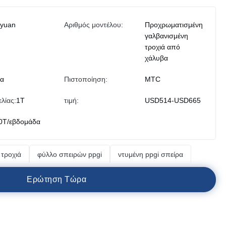
iyuan
Αριθμός μοντέλου:
Προχρωματισμένη
γαλβανισμένη
τροχιά από
χάλυβα
να
Πιστοποίηση:
MTC
λίας:
1T
τιμή:
USD514-USD665
0T/εβδομάδα
τροχιά
φύλλο σπειρών ppgi
ντυμένη ppgi σπείρα
Ε
ρ
ώ
τ
η
σ
η
Τ
ώ
ρ
α