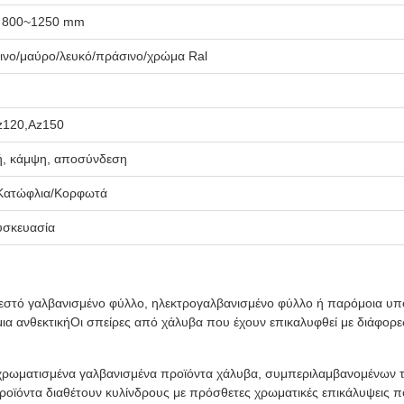
 800~1250 mm
ινο/μαύρο/λευκό/πράσινο/χρώμα Ral
z120,Az150
πή, κάμψη, αποσύνδεση
/Κατώφλια/Κορφωτά
σκευασία
ζεστό γαλβανισμένο φύλλο, ηλεκτρογαλβανισμένο φύλλο ή παρόμοια υ
 μια ανθεκτικήΟι σπείρες από χάλυβα που έχουν επικαλυφθεί με διάφο
ρωματισμένα γαλβανισμένα προϊόντα χάλυβα, συμπεριλαμβανομένων τω
οϊόντα διαθέτουν κυλίνδρους με πρόσθετες χρωματικές επικάλυψεις πο