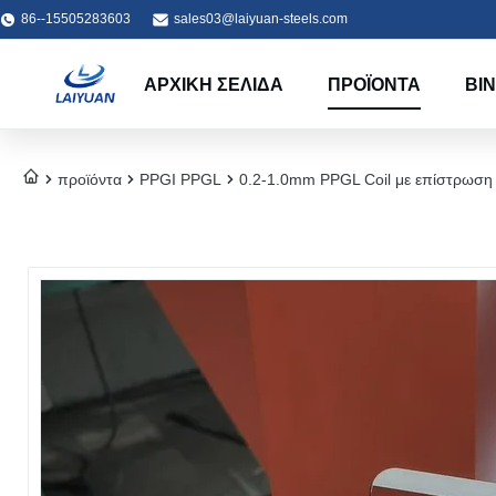
86--15505283603
sales03@laiyuan-steels.com
ΑΡΧΙΚΉ ΣΕΛΊΔΑ
ΠΡΟΪΌΝΤΑ
ΒΊ
προϊόντα
PPGI PPGL
0.2-1.0mm PPGL Coil με επίστρωση