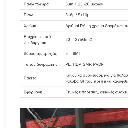
Πάνω πλευρά
5um + 13~20 μικρών
Πίσω
5~8μ / 5+10μ
Χρώμα
Αριθμοί RAL ή χρώμα δειγμάτων 
Επιχρίσεις από
20 -- 275G/m2
ψευδάργυρο
Βάρος της τροχιάς
3 -- 8ΜΤ
Τύπος ζωγραφικής
PE, HDP, SMP, PVDF
Κανονικά συσκευασμένα για θαλάσσιο
Πακέτο
χάλυβα GI που πρέπει να καλυφθεί 
Εφαρμογή
Γενικές υπηρεσίες, οικιακές συσκε