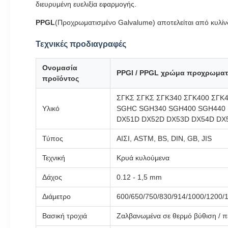
διευρυμένη ευελιξία εφαρμογής.
PPGL
(Προχρωματισμένο Galvalume) αποτελείται από κυλίν
Τεχνικές προδιαγραφές
Ονομασία
PPGI / PPGL χρώμα προχρωματι
προϊόντος
ΣΓΚΣ ΣΓΚΣ ΣΓΚ340 ΣΓΚ400 ΣΓΚ4
Υλικό
SGHC SGH340 SGH400 SGH440
DX51D DX52D DX53D DX54D DX
Τύπος
ΑΙΣΙ, ASTM, BS, DIN, GB, JIS
Τεχνική
Κρυά κυλούμενα
Δάχος
0.12 - 1,5 mm
Διάμετρο
600/650/750/830/914/1000/1200
Βασική τροχιά
Ζαλβανωμένα σε θερμό βύθιση / πε