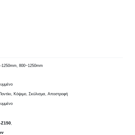
-1250mm, 800~1250mm
υμμένο
Ποντίκι, Κόψιμο, Σκύλισμα, Αποστροφή
υμμένο
-Z150
,
ων