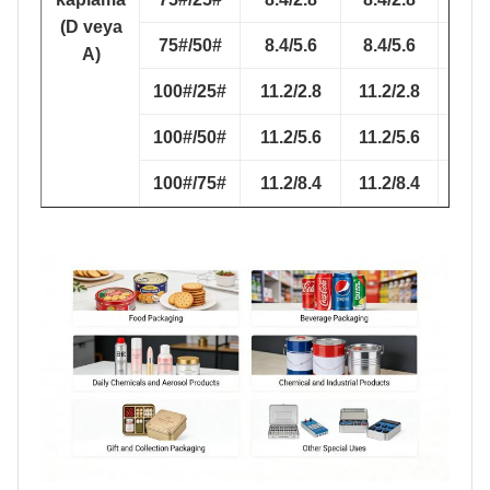
(D veya
75#/50#
8.4/5.6
8.4/5.6
7.8
A)
100#/25#
11.2/2.8
11.2/2.8
10.1
100#/50#
11.2/5.6
11.2/5.6
10.1
100#/75#
11.2/8.4
11.2/8.4
10.1