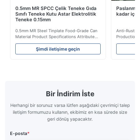
0.5mm MR SPCC Çelik Teneke Gıda
Paslanmaz
Sınıfı Teneke Kutu Astar Elektrolitik
kadar içe
Teneke 0.15mm
0.5mm MR Steel Tinplate Food-Grade Can
Anti-Rust S
Material Product Specifications Attribute
Production 
Value Product Name 0.5mm MR Steel
Value Produ
Tinplate Food-Grade Can Material Material
Tinplate Be
Şimdi iletişime geçin
Ş
MR, SPCC, prime Tinplate / TFS Tin Coating
MR, SPCC, p
1.1/1.1, 2.8/2.8, 5.6/5.6, etc. or customized
1.1/1.1, 2.8
Surface Bright, Stone, Matte, Silver, Rough
Application 
Stone Thickness 0.15-0.50mm Hardness
vegetable c
TS230, TS245, TS260, TS275, TS290,
milk product
TH415, TH435, TH520, TH550, TH580,
etc. Thickn
TH620 Standard JIS DIN ASTM GB EN AISI
T5, DR9, DR
Bir İndirim İste
Product Features High-quality tinplate with
EN, AISI Pr
Herhangi bir sorunuz varsa lütfen aşağıdaki çevrimiçi talep
iletişim formumuzu kullanın, ekibimiz en kısa sürede size
geri dönüş yapacaktır.
E-posta
*