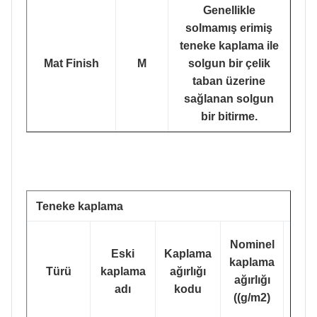
Genellikle
solmamış erimiş
teneke kaplama ile
Mat Finish
M
solgun bir çelik
taban üzerine
sağlanan solgun
bir bitirme.
Teneke kaplama
En
Nominel
Eski
Kaplama
orta
kaplama
Türü
kaplama
ağırlığı
kap
ağırlığı
adı
kodu
ağır
((g/m2)
((g