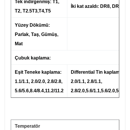
Tek indirgenmiş: T1,
İki kat azaldı: DR8, DR9, D
T2, T2.5T3,T4,T5
Yüzey Dökümü:
Parlak, Taş, Gümüş,
Mat
Çubuk kaplama:
Eşit Teneke kaplama:
Differential Tin kaplama:
1.1/1.1, 2.0/2.0, 2.8/2.8,
2.0/1.1, 2.8/1.1,
5.6/5.6,8.4/8.4,11.2/11.2
2.8/2.0,5.6/1.1,5.6/2.0,5.6/2.
Temperatör