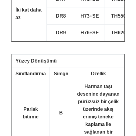
İki kat daha
DR8
H73+SE
TH550
az
DR9
H76+SE
TH620
Yüzey Dönüşümü
Sınıflandırma
Simge
Özellik
Harman taşı
desenine dayanan
pürüzsüz bir çelik
Parlak
üzerinde akış
B
bitirme
erimiş teneke
kaplama ile
sağlanan bir