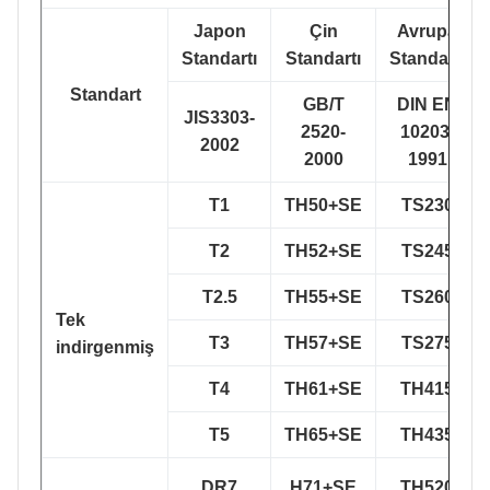
Japon
Çin
Avrupa
Standartı
Standartı
Standartı
Standart
GB/T
DIN EN
JIS3303-
2520-
10203-
2002
2000
1991
T1
TH50+SE
TS230
T2
TH52+SE
TS245
T2.5
TH55+SE
TS260
Tek
T3
TH57+SE
TS275
indirgenmiş
T4
TH61+SE
TH415
T5
TH65+SE
TH435
DR7
H71+SE
TH520