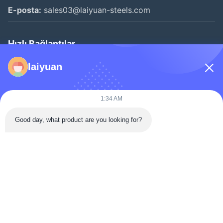
E-posta:
sales03@laiyuan-steels.com
Hızlı Bağlantılar
Evde
laiyuan
Ürün
Videolar
1:34 AM
Hakkımızda
Good day, what product are you looking for?
Fabrika Turu
Kalite Kontrol
Bizimle İletişim
Bir İndirim İste
Haberler