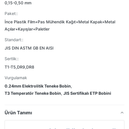
0,15-0,50 mm
Paket::
İnce Plastik Film+Pas Mühendik Kağıt+Metal Kapak+Metal
Açılar+Kayışlar+Paletler
Standart::
JIS DIN ASTM GB EN AISI
Sertlik::
T1-T5,DR9,DR8
Vurgulamak
0.24mm Elektrolitik Teneke Bobin
,
T3 Temperatör Teneke Bobin
,
JIS Sertifikalı ETP Bobini
Ürün Tanımı