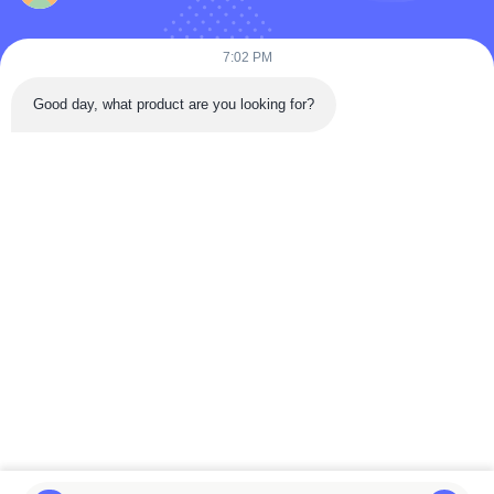
उत्पादों
वीडियो
7:02 PM
हमारे बारे में
Good day, what product are you looking for?
फ़ैक्टरी टूर
गुणवत्ता नियंत्रण
हमसे संपर्क करें
एक उद्धरण का अनुरोध करें
समाचार
Follow Us