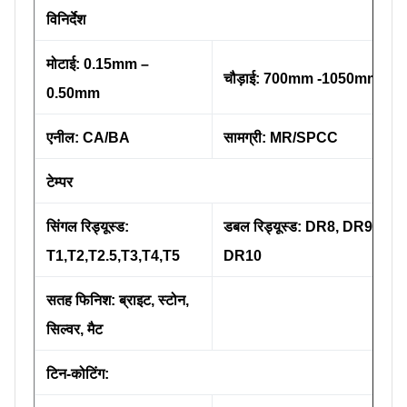
विनिर्देश
मोटाई: 0.15mm –
चौड़ाई: 700mm -1050mm
0.50mm
एनील: CA/BA
सामग्री: MR/SPCC
टेम्पर
सिंगल रिड्यूस्ड:
डबल रिड्यूस्ड: DR8, DR9,
T1,T2,T2.5,T3,T4,T5
DR10
सतह फिनिश: ब्राइट, स्टोन,
सिल्वर, मैट
टिन-कोटिंग: