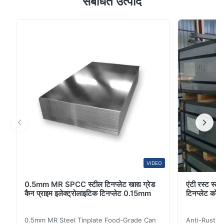
संबंधित उत्पाद
टिन की कोटिंग वाली पतली स्टील शीट या तो पिघली हुई धातु में डुबोकर
या इलेक्ट्रोलाइटिक जमाव द्वारा लगाई जाती है; इस प्रक्रिया द्वारा अब
लगभग सभी टिनप्लेट का उत्पादन किया जाता है। ...
VIDEO
0.5mm MR SPCC स्टील टिनप्लेट खाद्य ग्रेड
एंटी रस्ट स्टी
कैन प्राइम इलेक्ट्रोलाइटिक टिनप्लेट 0.15mm
टिनप्लेट कोट
0.5mm MR Steel Tinplate Food-Grade Can
Anti-Rust S