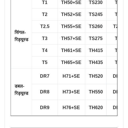
T1
TH50+SE
TS230
T1(T4
T2
TH52+SE
TS245
T2(T5
T2.5
TH55+SE
TS260
T2.5(T
सिंगल-
T3
TH57+SE
TS275
T3(T5
रिड्यूस्ड
T4
TH61+SE
TH415
T4(T6
T5
TH65+SE
TH435
T5(T6
DR7
H71+SE
TH520
DR7(T
डबल-
DR8
H73+SE
TH550
DR8(T
रिड्यूस्ड
DR9
H76+SE
TH620
DR9(T