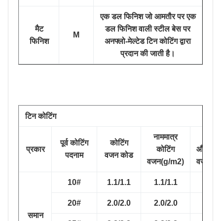
एक डल फिनिश जो आमतौर पर एक
मैट
डल फिनिश वाली स्टील बेस पर
M
फिनिश
अनफ्लो-मेल्टेड टिन कोटिंग द्वारा
प्रदान की जाती है।
टिन कोटिंग
नाममात्र
न्यून
पूर्व कोटिंग
कोटिंग
प्रकार
कोटिंग
औसत को
पदनाम
वजन कोड
वजन(g/m2)
वजन(g/
10#
1.1/1.1
1.1/1.1
0.9/0
20#
2.0/2.0
2.0/2.0
1.8/1
समान