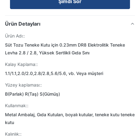
Şimdi Sor
Ürün Detayları
Ürün Adı::
Süt Tozu Teneke Kutu için 0.23mm DR8 Elektrolitik Teneke
Levha 2.8 / 2.8, Yüksek Sertlikli Gıda Sını
Kalay Kaplama::
1.1/1.1,2.0/2.0,2.8/2.8,5.6/5.6, vb. Veya müşteri
Yüzey kaplaması::
B(Parlak) R(Taş) S(Gümüş)
Kullanmak::
Metal Ambalaj, Gıda Kutuları, boyalı kutular, teneke kutu teneke
kutu
Kalınlık::