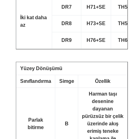
DR7
H71+SE
TH520
İki kat daha
DR8
H73+SE
TH550
az
DR9
H76+SE
TH620
Yüzey Dönüşümü
Sınıflandırma
Simge
Özellik
Harman taşı
desenine
dayanan
pürüzsüz bir çelik
Parlak
B
üzerinde akış
bitirme
erimiş teneke
kaplama ile