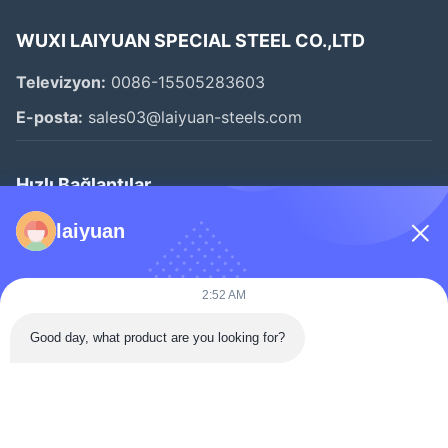
WUXI LAIYUAN SPECIAL STEEL CO.,LTD
Televizyon:
0086-15505283603
E-posta:
sales03@laiyuan-steels.com
Hızlı Bağlantılar
Evde
laiyuan
Ürün
Videolar
2:52 AM
Hakkımızda
Good day, what product are you looking for?
Fabrika Turu
Kalite Kontrol
Bizimle İletişim