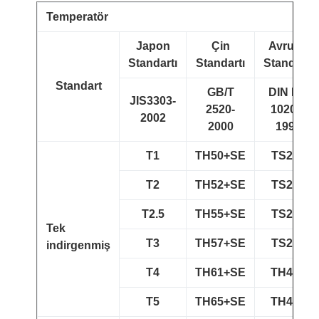
Temperatör
Japon
Çin
Avrupa
Standartı
Standartı
Standartı
Standart
GB/T
DIN EN
JIS3303-
2520-
10203-
2002
2000
1991
T1
TH50+SE
TS230
T2
TH52+SE
TS245
T2.5
TH55+SE
TS260
Tek
T3
TH57+SE
TS275
indirgenmiş
T4
TH61+SE
TH415
T5
TH65+SE
TH435