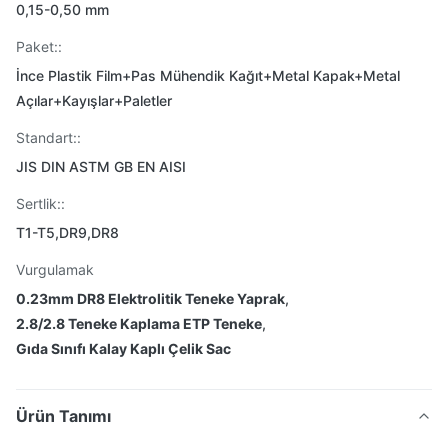
0,15-0,50 mm
Paket::
İnce Plastik Film+Pas Mühendik Kağıt+Metal Kapak+Metal
Açılar+Kayışlar+Paletler
Standart::
JIS DIN ASTM GB EN AISI
Sertlik::
T1-T5,DR9,DR8
Vurgulamak
0.23mm DR8 Elektrolitik Teneke Yaprak
,
2.8/2.8 Teneke Kaplama ETP Teneke
,
Gıda Sınıfı Kalay Kaplı Çelik Sac
Ürün Tanımı