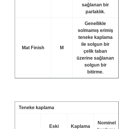
sağlanan bir
parlaklık.
Genellikle
solmamış erimiş
teneke kaplama
ile solgun bir
Mat Finish
M
çelik taban
üzerine sağlanan
solgun bir
bitirme.
Teneke kaplama
E
Nominel
Eski
Kaplama
or