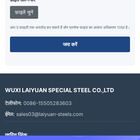
फ़ाइलें चुनें
आप 5 फ़ाइलों तक अपलोड कर सकते हैं और प्रत्येक फ़ाइल का आकार अधिकतम 10M है।
जमा करें
WUXI LAIYUAN SPECIAL STEEL CO.,LTD
टेलीफोन:
0086-15505283603
ईमेल:
sales03@laiyuan-steels.com
त्वरित लिंक