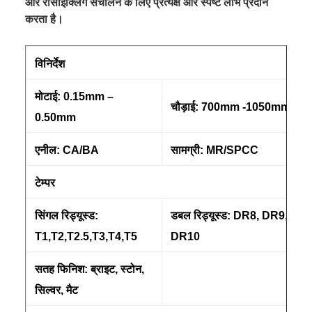
और रीसाइक्लिंग संचालन के लिए प्रत्यक्ष और स्पष्ट लाभ प्रदान
करता है।
विनिर्देश
मोटाई: 0.15mm –
चौड़ाई: 700mm -1050mm
0.50mm
एनील: CA/BA
सामग्री: MR/SPCC
टेम्पर
सिंगल रिड्यूस्ड:
डबल रिड्यूस्ड: DR8, DR9,
T1,T2,T2.5,T3,T4,T5
DR10
सतह फिनिश: ब्राइट, स्टोन,
सिल्वर, मैट