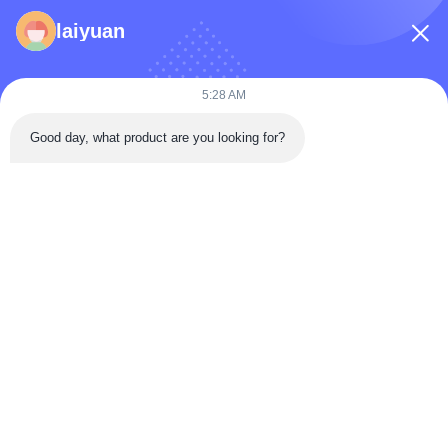
घर
laiyuan
उत्पादों
वीडियो
5:28 AM
हमारे बारे में
Good day, what product are you looking for?
फ़ैक्टरी टूर
गुणवत्ता नियंत्रण
हमसे संपर्क करें
एक उद्धरण का अनुरोध करें
समाचार
Follow Us