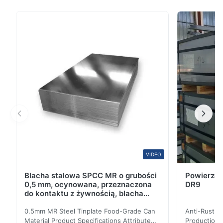
Blacha cynowana, cienka blacha stalowa z powłoką
cyny naniesioną przez zanurzenie w stopionym metalu
lub przez osadzanie elektrolityczne; prawie cała
blacha cynowana jest obecnie produkowana w tym
drugim ...
VIDEO
Blacha stalowa SPCC MR o grubości
Powierzch
0,5 mm, ocynowana, przeznaczona
DR9
do kontaktu z żywnością, blacha
elektrolytyczna 0,15 mm
0.5mm MR Steel Tinplate Food-Grade Can
Anti-Rust S
Material Product Specifications Attribute
Production 