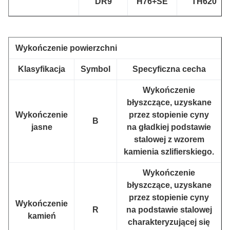
DR9
H76+SE
TH620
Wykończenie powierzchni
Klasyfikacja
Symbol
Specyficzna cecha
Wykończenie
błyszczące, uzyskane
Wykończenie
przez stopienie cyny
B
jasne
na gładkiej podstawie
stalowej z wzorem
kamienia szlifierskiego.
Wykończenie
błyszczące, uzyskane
przez stopienie cyny
Wykończenie
R
na podstawie stalowej
kamień
charakteryzującej się