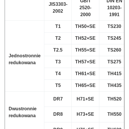
GB/T
DIN EN
JIS3303-
2520-
10203-
2002
2000
1991
T1
TH50+SE
TS230
T2
TH52+SE
TS245
T2.5
TH55+SE
TS260
Jednostronnie
T3
TH57+SE
TS275
redukowana
T4
TH61+SE
TH415
T5
TH65+SE
TH435
DR7
H71+SE
TH520
Dwustronnie
DR8
H73+SE
TH550
redukowana