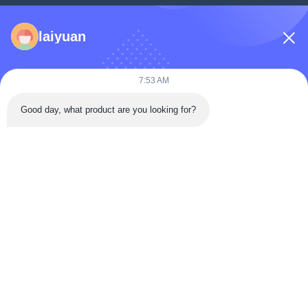
Strona Główna
laiyuan
Produkty
Filmy
7:53 AM
O Nas
Good day, what product are you looking for?
Wycieczka Po Fabryce
Kontrola Jakości
Skontaktuj Się Z Nami
Poproś O Wycenę
Aktualności
Follow Us