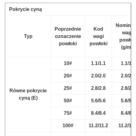
Pokrycie cyną
Nominal
Poprzednie
Kod
waga
Typ
oznaczenie
wagi
powłok
powłoki
powłoki
(g/m2)
10#
1.1/1.1
1.1/1.1
20#
2.0/2.0
2.0/2.0
25#
2.8/2.8
2.8/2.8
Równe pokrycie
cyną (E)
50#
5.6/5.6
5.6/5.6
75#
8.4/8.4
8.4/8.4
100#
11.2/11.2
11.2/11.