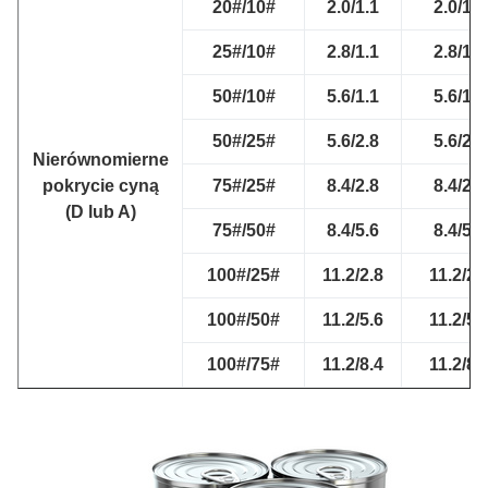
20#/10#
2.0/1.1
2.0/1.1
25#/10#
2.8/1.1
2.8/1.1
50#/10#
5.6/1.1
5.6/1.1
50#/25#
5.6/2.8
5.6/2.8
Nierównomierne
pokrycie cyną
75#/25#
8.4/2.8
8.4/2.8
(D lub A)
75#/50#
8.4/5.6
8.4/5.6
100#/25#
11.2/2.8
11.2/2.
100#/50#
11.2/5.6
11.2/5.
100#/75#
11.2/8.4
11.2/8.