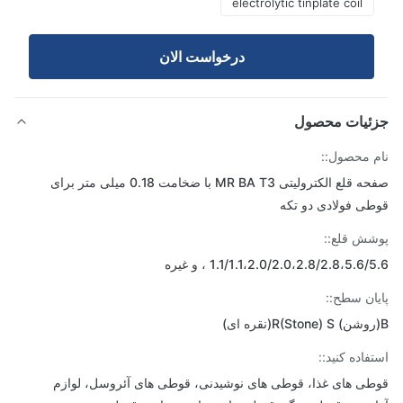
electrolytic tinplate coil
درخواست الان
ئیات محصول
 محصول::
صفحه قلع الکترولیتی MR BA T3 با ضخامت 0.18 میلی متر برای
ی فولادی دو تکه
ش قلع::
1.1/1.1،2.0/2.0،2.8/2.8،5.6 ، و غیره
ان سطح::
فاده کنید::
ی های غذا، قوطی های نوشیدنی، قوطی های آئروسل، لوازم