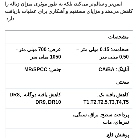
ایمن‌تر و سالم‌تر می‌کند، بلکه به طور موثری میزان زباله را
ش می‌دهد و مزایای مستقیم و آشکاری برای عملیات بازیافت
دارد.
شخصات
ضخامت: 0.15 میلی متر –
عرض: 700 میلی متر -
0.5 میلی متر
1050 میلی متر
نلینگ: CA/BA
جنس: MR/SPCC
ختی
اهش یافته تک:
کاهش یافته دوگانه: DR8,
DR9, DR10
T1,T2,T2.5,T3,T4,T
رداخت سطح: براق، سنگی،
قره‌ای، مات
وشش قلع: