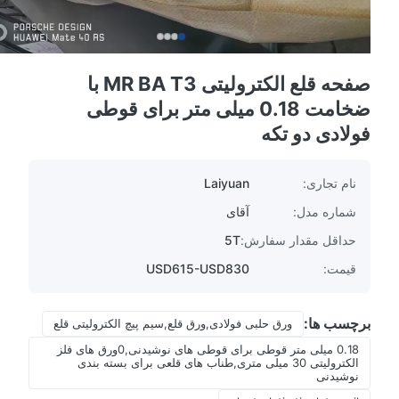
صفحه قلع الکترولیتی MR BA T3 با
ضخامت 0.18 میلی متر برای قوطی
فولادی دو تکه
نام تجاری:
Laiyuan
شماره مدل:
آقای
حداقل مقدار سفارش:
5T
قیمت:
USD615-USD830
برچسب ها:
ورق حلبی فولادی,ورق قلع,سیم پیچ الکترولیتی قلع
0.18 میلی متر قوطی برای قوطی های نوشیدنی,0ورق های فلز
الکترولیتی 30 میلی متری,طناب های قلعی برای بسته بندی
نوشیدنی