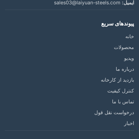
یل:
sales03@laiyuan-steels.com
وندهای سریع
ه
صولات
یو
اره ما
دید از کارخانه
رل کیفیت
س با ما
خواست نقل قول
ار