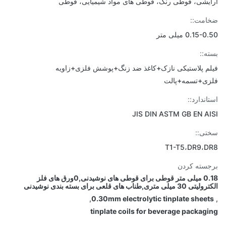
یشی، قوطی رنگ، قوطی های مواد شیمیایی، قوطی
مت::
0.15 میلی متر
ه::
م پلاستیکی نازک+کاغذ ضد زنگ+پوشش فلزی+زاویه
ی+تسمه+پالت
اندارد::
JIS DIN ASTM GB EN A
ی::
T1-T5،DR9،D
سته کردن
0.18 میلی متر قوطی برای قوطی های نوشیدنی,0ورق های فلز
لی متری,طناب های قلعی برای بسته بندی نوشیدنی
,
0.30mm electrolytic tinplate shee
tinplate coils for beverage packag