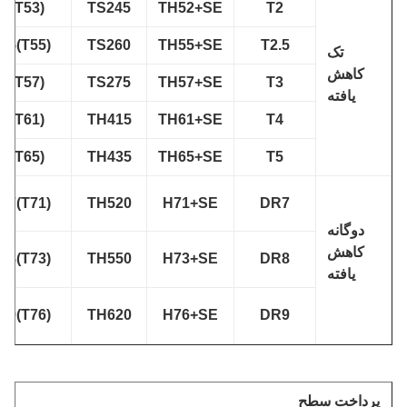
T2(T53)
TS245
TH52+SE
T2
T2.5(T55)
TS260
TH55+SE
T2.5
تک
کاهش
T3(T57)
TS275
TH57+SE
T3
یافته
T4(T61)
TH415
TH61+SE
T4
T5(T65)
TH435
TH65+SE
T5
DR7(T71)
TH520
H71+SE
DR7
دوگانه
کاهش
DR8(T73)
TH550
H73+SE
DR8
یافته
DR9(T76)
TH620
H76+SE
DR9
رداخت سطح