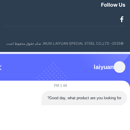
Follow 
ظ است
laiyuan
1:48 PM
Good day, what product are you looking for