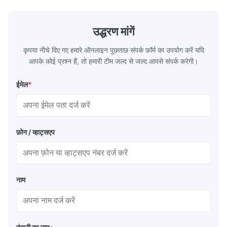
TS230, TS245, TS260, TS275, TS290,
milk product
TH415, TH435, TH520, TH550, TH580,
etc. Thickn
TH620 Standard JIS DIN ASTM GB EN AISI
T5, DR9, DR
उद्धरण मांगें
Product Features High-quality tinplate with
EN, AISI Pr
कृपया नीचे दिए गए हमारे ऑनलाइन पूछताछ संपर्क फ़ॉर्म का उपयोग करें यदि
आपके कोई प्रश्न हैं, तो हमारी टीम जल्द से जल्द आपसे संपर्क करेगी।
ईमेल
*
फ़ोन / व्हाट्सएप
नाम