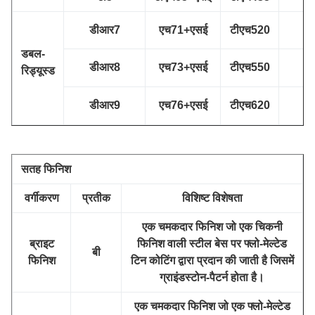
डीआर7
एच71+एसई
टीएच520
ड
डबल-
डीआर8
एच73+एसई
टीएच550
ड
रिड्यूस्ड
डीआर9
एच76+एसई
टीएच620
ड
सतह फिनिश
वर्गीकरण
प्रतीक
विशिष्ट विशेषता
एक चमकदार फिनिश जो एक चिकनी
ब्राइट
फिनिश वाली स्टील बेस पर फ्लो-मेल्टेड
बी
फिनिश
टिन कोटिंग द्वारा प्रदान की जाती है जिसमें
ग्राइंडस्टोन-पैटर्न होता है।
एक चमकदार फिनिश जो एक फ्लो-मेल्टेड