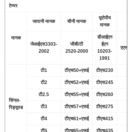
टेम्पर
यूरोपीय
जापानी मानक
चीनी मानक
अ
मानक
डीआईएन
मानक
जेआईएस3303-
जीबी/टी
ईएन
एएसट
2002
2520-2000
10203-
1991
टी1
टीएच50+एसई
टीएस230
टी2
टीएच52+एसई
टीएस245
टी2.5
टीएच55+एसई
टीएस260
ट
सिंगल-
टी3
टीएच57+एसई
टीएस275
रिड्यूस्ड
टी4
टीएच61+एसई
टीएच415
टी5
टीएच65+एसई
टीएच435