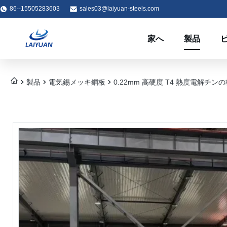
86--15505283603
sales03@laiyuan-steels.com
家へ
製品
製品
電気錫メッキ鋼板
0.22mm 高硬度 T4 熱度電解チン