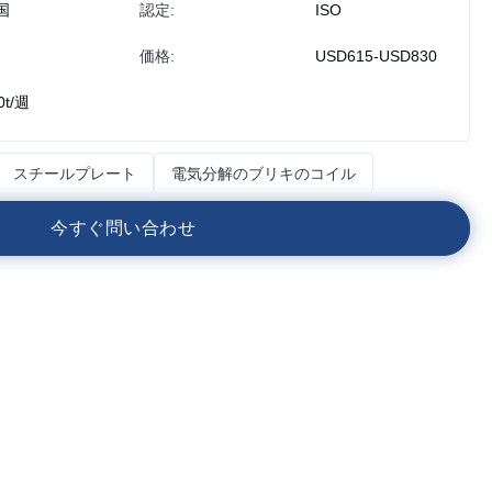
国
認定:
ISO
価格:
USD615-USD830
0t/週
スチールプレート
電気分解のブリキのコイル
今
す
ぐ
問
い
合
わ
せ