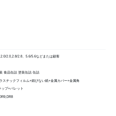
.1,2.0/2.0,2.8/2.8、5.6/5.6などまたは顧客
装 食品缶詰 塗装缶詰 缶詰
ラスチックフィルム+錆びない紙+金属カバー+金属角
ラップ+パレット
,DR9,DR8