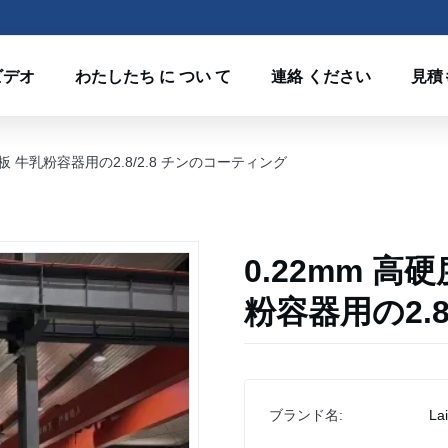
ビデオ
わたしたち に つい て
連絡 ください
見積
の板 牛乳粉容器用の2.8/2.8 チンのコーティング
0.22mm 高
粉容器用の2.
ブランド名:
La