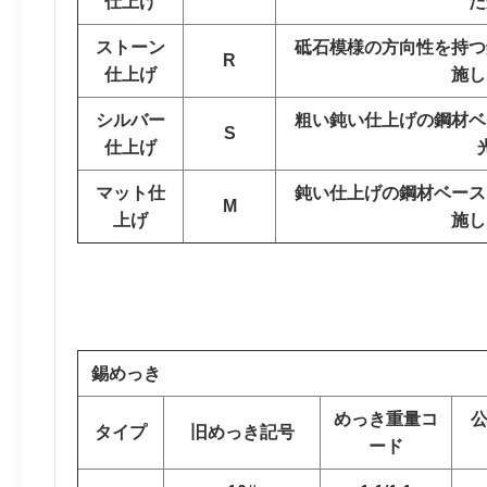
仕上げ
た
ストーン
砥石模様の方向性を持つ
R
仕上げ
施し
シルバー
粗い鈍い仕上げの鋼材ベ
S
仕上げ
マット仕
鈍い仕上げの鋼材ベース
M
上げ
施し
錫めっき
めっき重量コ
タイプ
旧めっき記号
ード