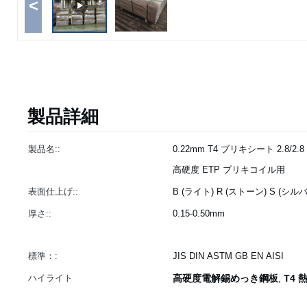
<
製品詳細
製品名::
0.22mm T4 ブリキシート 2.8
高硬度 ETP ブリキコイル用
表面仕上げ::
B (ライト) R (ストーン) S (シル
厚さ::
0.15-0.50mm
標準：:
JIS DIN ASTM GB EN AISI
ハイライト
高硬度電解錫めっき鋼板
T4 
,