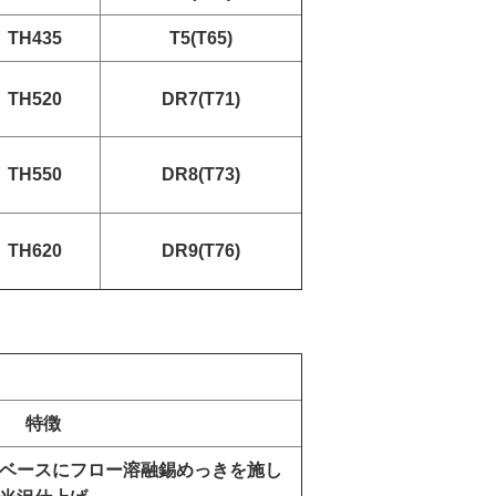
TH435
T5(T65)
TH520
DR7(T71)
TH550
DR8(T73)
TH620
DR9(T76)
特徴
ベースにフロー溶融錫めっきを施し