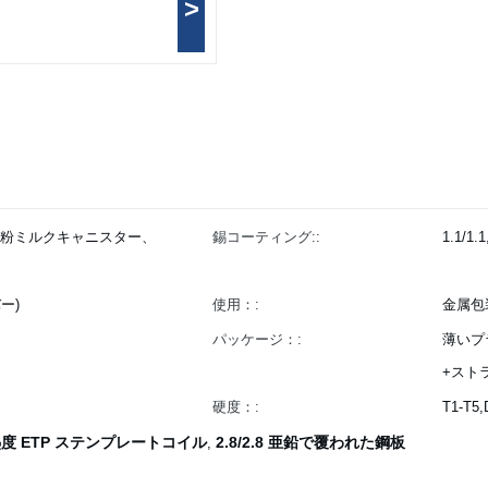
>
/2.8 粉ミルクキャニスター、
錫コーティング::
1.1/1
バー)
使用：:
金属包
パッケージ：:
薄いプ
+スト
硬度：:
T1-T5
熱度 ETP ステンプレートコイル
2.8/2.8 亜鉛で覆われた鋼板
,