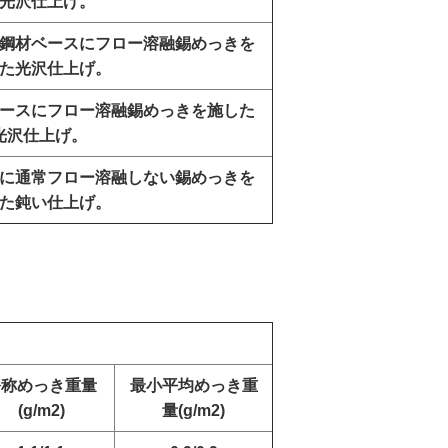
光沢仕上げ。
鋼材ベースにフロー溶融錫めっきを
た光沢仕上げ。
ースにフロー溶融錫めっきを施した
光沢仕上げ。
に通常フロー溶融しない錫めっきを
た鈍い仕上げ。
公称めっき重量
最小平均めっき重
(g/m2)
量(g/m2)