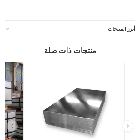
ز المنتجات
صفيحة تينبلات T4 بسمك 0.22 مم 2.8/2.8 لعلبة مسحوق
منتجات ذات صلة
الحليب، لفائف تينبلات ETP عالية الصلابة التينبلات، وهي صفائح
فولاذية رقيقة مطلية بطبقة من القصدير إما بالغمس في
المعدن المنصهر أو بالترسيب الكهروكيميائي؛ يتم إنتاج جميع
التينبلات تقريبًا الآن بالطريقة الأخيرة. التينبلات المصنوعة بهذه
الطريقة هي في ال...