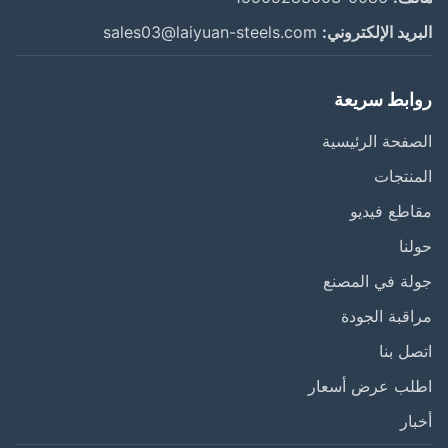
ريد الإلكتروني:
sales03@laiyuan-steels.com
ابط سريعة
فحة الرئيسية
نتجات
طع فيديو
نا
ة في المصنع
قبة الجودة
ل بنا
لب عرض أسعار
ار