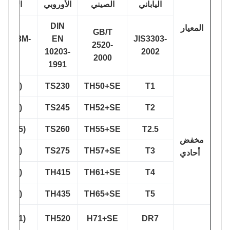
الياباني
الصيني
الأوروبي
الأمريكي
DIN
المعيار
GB/T
ASTM623M-
EN
JIS3303-
2520-
2002
10203-
2002
2000
1991
T1(T49)
TS230
TH50+SE
T1
T2(T53)
TS245
TH52+SE
T2
T2.5(T55)
TS260
TH55+SE
T2.5
مخفض
T3(T57)
TS275
TH57+SE
T3
أحادي
T4(T61)
TH415
TH61+SE
T4
T5(T65)
TH435
TH65+SE
T5
DR7(T71)
TH520
H71+SE
DR7