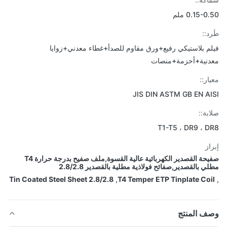
0.15- ملم
د::
م بلاستيكي رفيع+ورق مقاوم للصدأ+غطاء معدني+زوايا
نية+أحزمة+منصات
ار::
JIS DIN ASTM GB EN A
بة::
T1-T5 ، DR9 ، 
از
صفيحة القصدير الكهربائية عالية القسوة,ملف صفيح بدرجة حرارة T4
ي بالقصدير,صفائح فولاذية مطلية بالقصدير 2.8/2.8
2.8/2.8 Tin Coated Steel Sheet
,
T4 Temper ETP Tinplate Co
ف المنتج