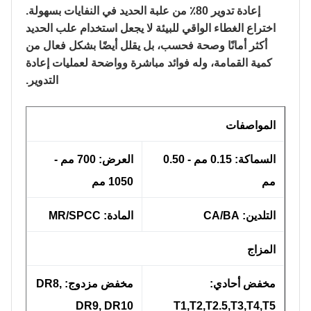
إعادة تدوير 80٪ من علبة الحديد في النفايات بسهولة.
اختراع الغطاء الواقي للبيئة لا يجعل استخدام علب الحديد
أكثر أمانًا وصحة فحسب، بل يقلل أيضًا بشكل فعال من
كمية القمامة، وله فوائد مباشرة وواضحة لعمليات إعادة
التدوير.
المواصفات
السماكة: 0.15 مم - 0.50
العرض: 700 مم -
مم
1050 مم
التلدين: CA/BA
المادة: MR/SPCC
المزاج
مخفض أحادي:
مخفض مزدوج: DR8,
DR9, DR10
T1,T2,T2.5,T3,T4,T5