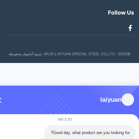
Follow 
WUXI LAIYUAN SPECI. جميع الحقوق محفوظة
laiyuan
3:30 AM
Good day, what product are you looking for