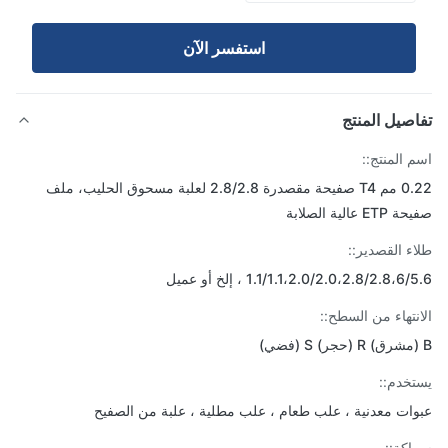
استفسر الآن
صيل المنتج
 المنتج::
0.22 مم T4 صفيحة مقصدرة 2.8/2.8 لعلبة مسحوق الحليب، ملف
 عالية الصلابة
ء القصدير::
1.1/1.1،2.0/2.0،2.8/2.8،6 ، إلخ أو عميل
نتهاء من السطح::
خدم::
ات معدنية ، علب طعام ، علب مطلية ، علبة من الصفيح
كة::