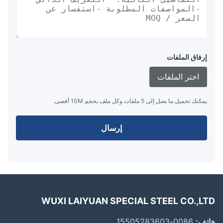
إرفاق الملفات
اختر الملفات
يمكنك تحميل ما يصل إلى 5 ملفات وكل ملف بحجم 10M أقصى.
إرسال
WUXI LAIYUAN SPECIAL STEEL CO.,L
ف:
0086-15505283603