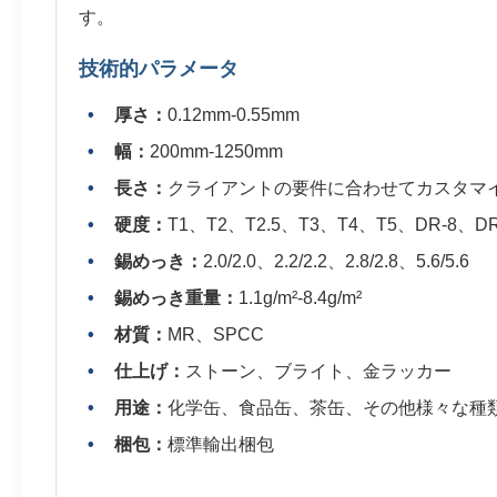
す。
技術的パラメータ
厚さ：
0.12mm-0.55mm
幅：
200mm-1250mm
長さ：
クライアントの要件に合わせてカスタマ
硬度：
T1、T2、T2.5、T3、T4、T5、DR-8、DR
錫めっき：
2.0/2.0、2.2/2.2、2.8/2.8、5.6/5.6
錫めっき重量：
1.1g/m²-8.4g/m²
材質：
MR、SPCC
仕上げ：
ストーン、ブライト、金ラッカー
用途：
化学缶、食品缶、茶缶、その他様々な種
梱包：
標準輸出梱包