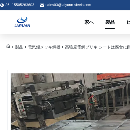
86--15505283603
sales03@laiyuan-steels.com
家へ
製品
製品
電気錫メッキ鋼板
高強度電解ブリキ シートは腐食に耐えます1.1/