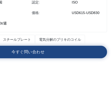
国
認定:
ISO
価格:
USD615-USD830
0t/週
スチールプレート
電気分解のブリキのコイル
今
す
ぐ
問
い
合
わ
せ