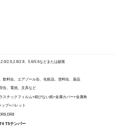
.1,2.0/2.0,2.8/2.8、5.6/5.6などまたは顧客
、飲料缶、エアゾール缶、化粧品、塗料缶、薬品
存缶、電池、文具など
ラスチックフィルム+錆びない紙+金属カバー+金属角
ラップ+パレット
,DR9,DR8
4 T5テンパー