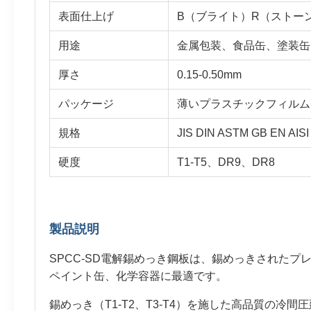
表面仕上げ
B（ブライト）R（ストー
用途
金属包装、食品缶、塗装缶
厚さ
0.15-0.50mm
パッケージ
薄いプラスチックフィルム
規格
JIS DIN ASTM GB EN AISI
硬度
T1-T5、DR9、DR8
製品説明
SPCC-SD電解錫めっき鋼板は、錫めっきされた
ペイント缶、化学容器に最適です。
錫めっき（T1-T2、T3-T4）を施した高品質の