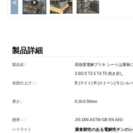
<
製品詳細
製品名::
高強度電解ブリキ シートは腐食に耐えます
2.0/2.0 T2.5 T4 T5 焼き戻し
表面仕上げ：:
B (ライト) R (ストーン) S (シル
厚さ::
0.15-0.50mm
標準：:
JIS DIN ASTM GB EN AISI
ハイライト
腐食耐性のある電解性チンのシ