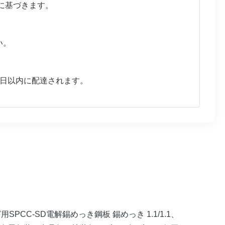
htに基づきます。
い。
5日以内に配達されます。
ピング用SPCC-SD電解錫めっき鋼板 錫めっき 1.1/1.1、