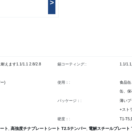
>
1.1/1.1 2.8/2.8
錫コーティング::
1.1/1
バー)
使用：:
食品缶
缶、保
パッケージ：:
薄いプ
+スト
硬度：:
T1-T5
ート
高強度チナプレートシート T2.5テンパー
電解スチールプレート T
,
,