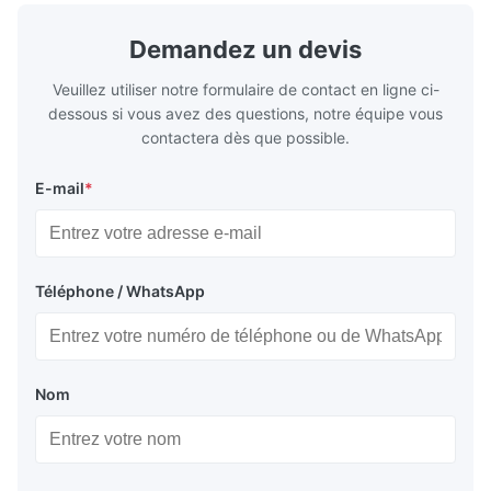
TH415, TH435, TH520, TH550, TH580,
etc. Thickn
TH620 Standard JIS DIN ASTM GB EN AISI
T5, DR9, DR
Demandez un devis
Product Features High-quality tinplate with
EN, AISI Pr
Veuillez utiliser notre formulaire de contact en ligne ci-
dessous si vous avez des questions, notre équipe vous
contactera dès que possible.
E-mail
*
Téléphone / WhatsApp
Nom