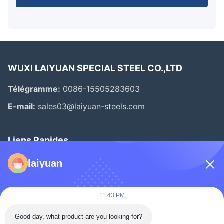
WUXI LAIYUAN SPECIAL STEEL CO.,LTD
Télégramme:
0086-15505283603
E-mail:
sales03@laiyuan-steels.com
Liens Rapides
Accueil
laiyuan
Produits
Vidéos
11:43 PM
À Propos De Nous
Good day, what product are you looking for?