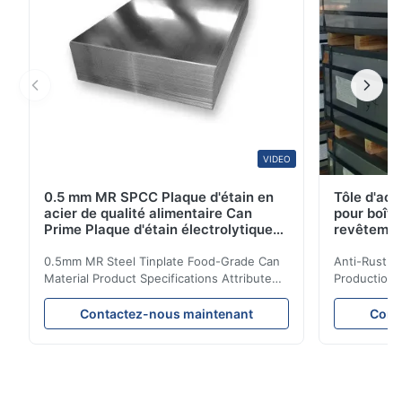
VIDEO
0.5 mm MR SPCC Plaque d'étain en
Tôle d'aci
acier de qualité alimentaire Can
pour boîte
Prime Plaque d'étain électrolytique
revêteme
0.15 mm
0.5mm MR Steel Tinplate Food-Grade Can
Anti-Rust S
Material Product Specifications Attribute
Production 
Value Product Name 0.5mm MR Steel
Value Produ
Tinplate Food-Grade Can Material Material
Tinplate Be
Contactez-nous maintenant
Cont
MR, SPCC, prime Tinplate / TFS Tin Coating
MR, SPCC, p
1.1/1.1, 2.8/2.8, 5.6/5.6, etc. or customized
1.1/1.1, 2.8
Surface Bright, Stone, Matte, Silver, Rough
Application 
Stone Thickness 0.15-0.50mm Hardness
vegetable c
TS230, TS245, TS260, TS275, TS290,
milk product