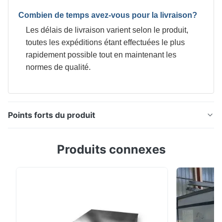
Combien de temps avez-vous pour la livraison?
Les délais de livraison varient selon le produit,
toutes les expéditions étant effectuées le plus
rapidement possible tout en maintenant les
normes de qualité.
Points forts du produit
Les feuilles d'étain électrolytique de haute résistance
Produits connexes
résistent à la corrosion1.1/1.1 2.8/2.8 2.0/2.0 T2.5 T4
T5 Température Spécifications du produit Attribut
Valeur Nom du produit Plaque d'étain électrolytique
SPCC-SD pour l'estampage à grande vitesse Couche
d'étain 1.1/1.1, 2,0/2.0, 2,8/2.8, 5...