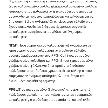
Η χρωματική επικάλυψη κατασκευάζεται χρησιμοποιώντας
ζεστό γαλβανισμένο φύλλο, ηλεκτρογαλβανισμένο φύλλο ή
παρόμοια υποστρώματα.ένα ή περισσότερα στρώματα
οργανικών επιχρίσεων εφαρμόζονται και ψήνονται για να
δημιουργηθεί μια ανθεκτικήΟι σπείρες από χάλυβα που
έχουν επικαλυφθεί με διάφορες έγχρωμες οργανικές
επικάλυψεις αναφέρονται συνήθως ως έγχρωμες
επικάλυψεις.
ΠΓΔΠ
(Προχρωματισμένο γαλβανισμένο) αναφέρεται σε
προχρωματισμένα γαλβανισμένα προϊόντα χάλυβα,
συμπεριλαμβανομένων των PPGI Coil (χρωματισμένο
γαλβανισμένο κύλινδρο) και PPGI Sheet (χρωματισμένο
γαλβανισμένο φύλλο).Αυτά τα προϊόντα διαθέτουν
κυλίνδρους με πρόσθετες χρωματικές επικάλυψεις που
παρέχουν ενισχυμένη αισθητική ελκυστικότητα και
διευρυμένη ευελιξία εφαρμογής.
PPGL
(Προχρωματισμένο Galvalume) αποτελείται από
κυλίνδρους galvalume που καλύπτονται με χρωματικές
επικάλυψεις για πρόσθετη προστασία και οπτική έλξη.