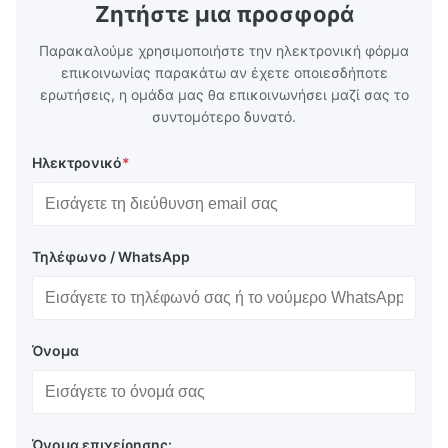
TH620 Standard JIS DIN ASTM GB EN AISI
T5, DR9, DR
Ζητήστε μια προσφορά
Product Features High-quality tinplate with
EN, AISI Pr
Παρακαλούμε χρησιμοποιήστε την ηλεκτρονική φόρμα
επικοινωνίας παρακάτω αν έχετε οποιεσδήποτε
ερωτήσεις, η ομάδα μας θα επικοινωνήσει μαζί σας το
συντομότερο δυνατό.
Ηλεκτρονικό
*
Τηλέφωνο / WhatsApp
Όνομα
Όνομα επιχείρησης: