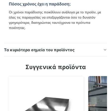
Πόσος χρόνος έχει η παράδοση;
Οι χρόνοι παράδοσης ποικίλλουν ανάλογα με το προϊόν, με
όλες τις παραγγελίες να επεξεργάζονται όσο το δυνατόν
γρηγορότερα, διατηρώντας ταυτόχρονα τα πρότυπα
ποιότητας.
Τα κυριότερα σημεία του προϊόντος
Απαλλαγμένο από σπαγγάλη PPGL Galvalume Coil για
Συγγενικά προϊόντα
τη Νότια Αμερική Υψηλής ποιότητας διακόσμηση και
Αφρική Το DX51D+Z Προχρωματισμένο Γαλβανισμένο
Στυλό είναι ένα υψηλής ποιότητας προϊόν
χρωματισμένου χάλυβα που έχει σχεδιαστεί για
διάφορες βιομηχανικές και κατασκευαστικές
εφαρμογές. Προδιαγραφές προϊ...