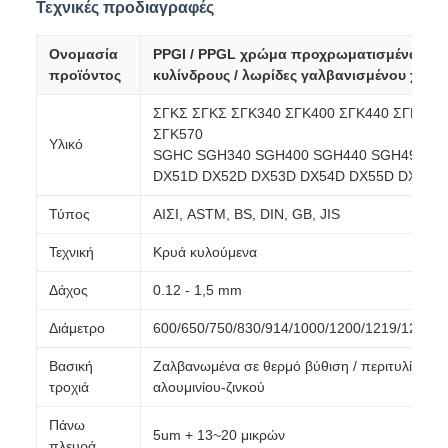
Τεχνικές προδιαγραφές
Ονομασία
PPGI / PPGL χρώμα προχρωματισμένα
προϊόντος
κυλίνδρους / λωρίδες γαλβανισμένου χάλυ
ΣΓΚΣ ΣΓΚΣ ΣΓΚ340 ΣΓΚ400 ΣΓΚ440 ΣΓΚ490
ΣΓΚ570
Υλικό
SGHC SGH340 SGH400 SGH440 SGH490
DX51D DX52D DX53D DX54D DX55D DX56D
Τύπος
ΑΙΣΙ, ASTM, BS, DIN, GB, JIS
Τεχνική
Κρυά κυλούμενα
Δάχος
0.12 - 1,5 mm
Διάμετρο
600/650/750/830/914/1000/1200/1219/1220
Βασική
Ζαλβανωμένα σε θερμό βύθιση / περιτυλίγματ
τροχιά
αλουμινίου-ζινκού
Πάνω
5um + 13~20 μικρών
πλευρά