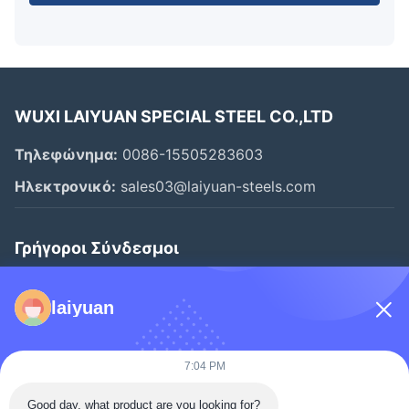
WUXI LAIYUAN SPECIAL STEEL CO.,LTD
Τηλεφώνημα:
0086-15505283603
Ηλεκτρονικό:
sales03@laiyuan-steels.com
Γρήγοροι Σύνδεσμοι
Αρχική Σελίδα
laiyuan
Προϊόντα
Βίντεο
7:04 PM
Σχετικά Με Εμάς
Good day, what product are you looking for?