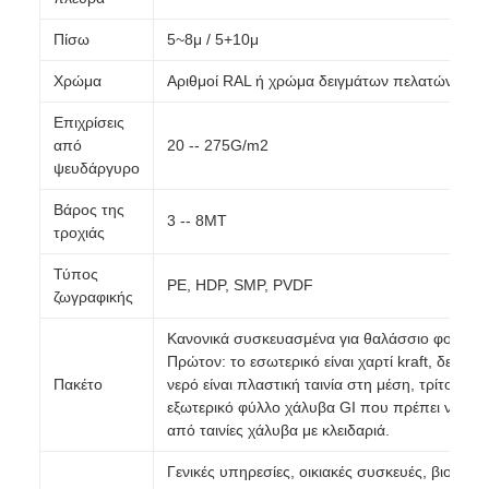
Πίσω
5~8μ / 5+10μ
Χρώμα
Αριθμοί RAL ή χρώμα δειγμάτων πελατών
Επιχρίσεις
από
20 -- 275G/m2
ψευδάργυρο
Βάρος της
3 -- 8ΜΤ
τροχιάς
Τύπος
PE, HDP, SMP, PVDF
ζωγραφικής
Κανονικά συσκευασμένα για θαλάσσιο φορτίο:
Πρώτον: το εσωτερικό είναι χαρτί kraft, δεύτερο
Πακέτο
νερό είναι πλαστική ταινία στη μέση, τρίτο: το
εξωτερικό φύλλο χάλυβα GI που πρέπει να καλ
από ταινίες χάλυβα με κλειδαριά.
Γενικές υπηρεσίες, οικιακές συσκευές, βιομηχαν