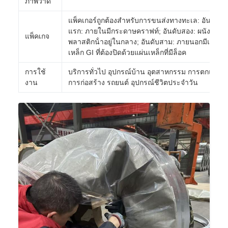
ภาพวาด
แพ็คเกอร์ถูกต้องสําหรับการขนส่งทางทะเล: อันดับ
แรก: ภายในมีกระดาษคราฟท์; อันดับสอง: ผนัง
แพ็คเกจ
พลาสติกน้ําอยู่ในกลาง; อันดับสาม: ภายนอกมีแผ่น
เหล็ก GI ที่ต้องปิดด้วยแผ่นเหล็กที่มีล็อค
การใช้
บริการทั่วไป อุปกรณ์บ้าน อุตสาหกรรม การตกแต่ง
งาน
การก่อสร้าง รถยนต์ อุปกรณ์ชีวิตประจําวัน