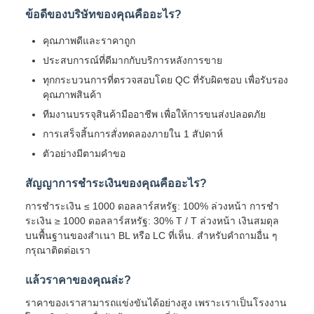
ข้อดีของบริษัทของคุณคืออะไร?
คุณภาพดีและราคาถูก
ประสบการณ์ที่ดีมากกับบริการหลังการขาย
ทุกกระบวนการที่ตรวจสอบโดย QC ที่รับผิดชอบ เพื่อรับรอง
คุณภาพสินค้า
ทีมงานบรรจุสินค้ามืออาชีพ เพื่อให้การขนส่งปลอดภัย
การเสร็จสิ้นการสั่งทดลองภายใน 1 สัปดาห์
ตัวอย่างมีตามคําขอ
สัญญาการชําระเงินของคุณคืออะไร?
การชําระเงิน ≤ 1000 ดอลลาร์สหรัฐ: 100% ล่วงหน้า การชํา
ระเงิน ≥ 1000 ดอลลาร์สหรัฐ: 30% T / T ล่วงหน้า เงินสมดุล
บนพื้นฐานของสําเนา BL หรือ LC ที่เห็น. สําหรับคําถามอื่น ๆ
กรุณาติดต่อเรา
แล้วราคาของคุณล่ะ?
ราคาของเราสามารถแข่งขันได้อย่างสูง เพราะเราเป็นโรงงาน