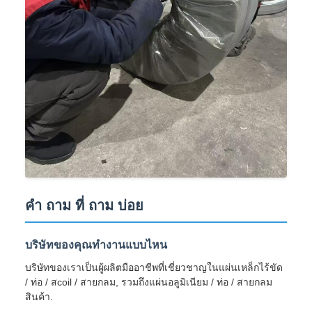
คํา ถาม ที่ ถาม บ่อย
บริษัทของคุณทํางานแบบไหน
บริษัทของเราเป็นผู้ผลิตมืออาชีพที่เชี่ยวชาญในแผ่นเหล็กไร้ขัด
/ ท่อ / สcoil / สายกลม, รวมถึงแผ่นอลูมิเนียม / ท่อ / สายกลม
สินค้า.