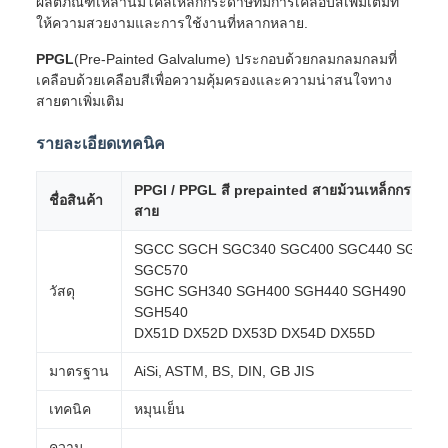
ผลิตภัณฑ์เหล่านี้มีโค้ลเหล็กกระดาษที่มีการเคลือบสีเพิ่มเติมที่
ให้ความสวยงามและการใช้งานที่หลากหลาย.
PPGL
(Pre-Painted Galvalume) ประกอบด้วยกลมกลมกลมที่
เคลือบด้วยเคลือบสีเพื่อความคุ้มครองและความน่าสนใจทาง
สายตาเพิ่มเติม
รายละเอียดเทคนิค
PPGI / PPGL สี prepainted สายม้วนเหล็กกระปุก /
ชื่อสินค้า
สาย
SGCC SGCH SGC340 SGC400 SGC440 SGC49
SGC570
วัสดุ
SGHC SGH340 SGH400 SGH440 SGH490
SGH540
DX51D DX52D DX53D DX54D DX55D
มาตรฐาน
AiSi, ASTM, BS, DIN, GB JIS
เทคนิค
หมุนเย็น
ความ