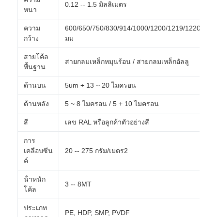
0.12 -- 1.5 มิลลิเมตร
หนา
ความ
600/650/750/830/914/1000/1200/1219/1220/125
กว้าง
มม
สายโค้ล
สายกลมเหล็กหมุนร้อน / สายกลมเหล็กอัลลู
พื้นฐาน
ด้านบน
5um + 13 ~ 20 ไมครอน
ด้านหลัง
5 ~ 8 ไมครอน / 5 + 10 ไมครอน
สี
เลข RAL หรือลูกค้าตัวอย่างสี
การ
เคลือบซีน
20 -- 275 กรัม/เมตร2
ค์
น้ําหนัก
3 -- 8MT
โค้ล
ประเภท
PE, HDP, SMP, PVDF