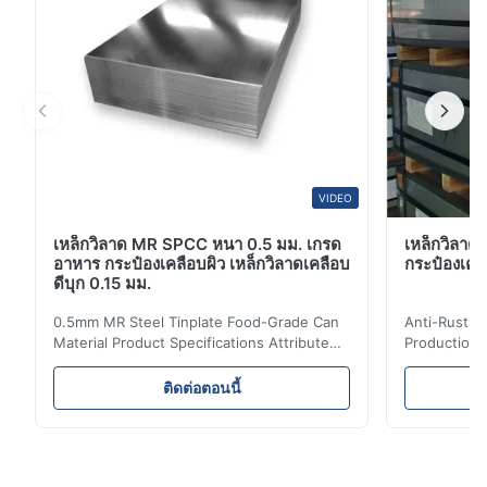
VIDEO
เหล็กวิลาด MR SPCC หนา 0.5 มม. เกรด
เหล็กวิลาดป
อาหาร กระป๋องเคลือบผิว เหล็กวิลาดเคลือบ
กระป๋องเครื
ดีบุก 0.15 มม.
0.5mm MR Steel Tinplate Food-Grade Can
Anti-Rust S
Material Product Specifications Attribute
Production 
Value Product Name 0.5mm MR Steel
Value Produ
Tinplate Food-Grade Can Material Material
Tinplate Be
ติดต่อตอนนี้
MR, SPCC, prime Tinplate / TFS Tin Coating
MR, SPCC, p
1.1/1.1, 2.8/2.8, 5.6/5.6, etc. or customized
1.1/1.1, 2.8
Surface Bright, Stone, Matte, Silver, Rough
Application 
Stone Thickness 0.15-0.50mm Hardness
vegetable c