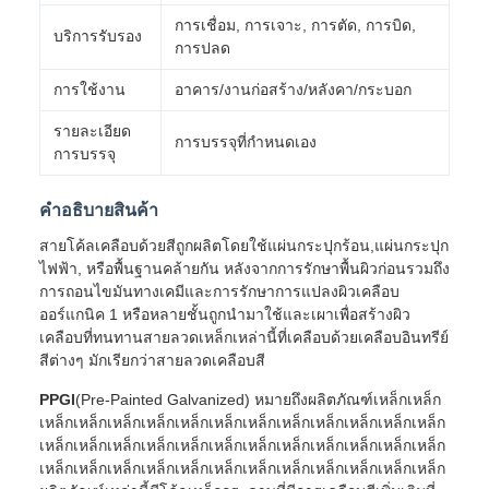
การเชื่อม, การเจาะ, การตัด, การบิด,
บริการรับรอง
การปลด
การใช้งาน
อาคาร/งานก่อสร้าง/หลังคา/กระบอก
รายละเอียด
การบรรจุที่กําหนดเอง
การบรรจุ
คําอธิบายสินค้า
สายโค้ลเคลือบด้วยสีถูกผลิตโดยใช้แผ่นกระปุกร้อน,แผ่นกระปุก
ไฟฟ้า, หรือพื้นฐานคล้ายกัน หลังจากการรักษาพื้นผิวก่อนรวมถึง
การถอนไขมันทางเคมีและการรักษาการแปลงผิวเคลือบ
ออร์แกนิค 1 หรือหลายชั้นถูกนํามาใช้และเผาเพื่อสร้างผิว
เคลือบที่ทนทานสายลวดเหล็กเหล่านี้ที่เคลือบด้วยเคลือบอินทรีย์
สีต่างๆ มักเรียกว่าสายลวดเคลือบสี
PPGI
(Pre-Painted Galvanized) หมายถึงผลิตภัณฑ์เหล็กเหล็ก
เหล็กเหล็กเหล็กเหล็กเหล็กเหล็กเหล็กเหล็กเหล็กเหล็กเหล็กเหล็ก
เหล็กเหล็กเหล็กเหล็กเหล็กเหล็กเหล็กเหล็กเหล็กเหล็กเหล็กเหล็ก
เหล็กเหล็กเหล็กเหล็กเหล็กเหล็กเหล็กเหล็กเหล็กเหล็กเหล็กเหล็ก