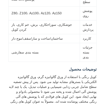
سطح
پوشش
Z80، Z100، Az100، Az120، Az150
روی
خدمات
جوشکاری، سوراخکاری، برش، خم کاری، باز
پردازش
کردن کویل
کاربرد
ساختمان/ساخت و ساز/سقف/موج دار
جزئیات
بسته
بسته بندی سفارشی
بندی
توضیحات محصول
کویل رنگی با استفاده از ورق گالوانیزه گرم، ورق گالوانیزه
الکتریکی یا بسترهای مشابه تولید می شود. پس از پیش تصفیه
سطح شامل چربی زدایی شیمیایی و عملیات تبدیل، یک یا چند لایه
پوشش آلی اعمال شده و پخته می شود تا محصولی بادوام و
نهایی ایجاد شود. این کویل های فولادی که با پوشش های آلی
رنگی مختلف پوشانده شده اند، معمولاً به عنوان کویل های رنگی