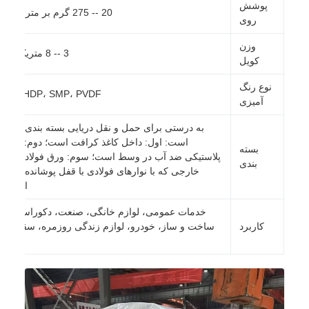
پوشش
20 -- 275 گرم بر متر مربع
روی
وزن
3 -- 8 متریک تن
کویل
نوع رنگ
PE، HDP، SMP، PVDF
آمیزی
به درستی برای حمل و نقل دریایی بسته بندی شده
است: اول: داخل کاغذ کرافت است؛ دوم: فیلم
بسته
پلاستیکی ضد آب در وسط است؛ سوم: ورق فولادی GI
بندی
خارجی که با نوارهای فولادی با قفل پوشانده شده
است.
خدمات عمومی، لوازم خانگی، صنعت، دکوراسیون،
کاربرد
ساخت و ساز، خودرو، لوازم زندگی روزمره، سقف و
غیره.