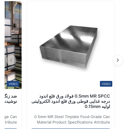
فیت بالا است که برای کاربردهای مختلف صنعتی و ساختمانی
طراحی شده است. مشخصات محصول ویژگی مقدار نام
محصول کویل گالوالوم PPGL بدون اس...
VIDEO
VIDEO
0.5mm MR SPCC فولاد ورق قلع اندود
درجه غذایی قوطی ورق قلع اندود الکترولیتی
نوشیدنی قوطی R9
اولیه 0.15mm
te Beverage Can
0.5mm MR Steel Tinplate Food-Grade Can
tions Attribute
Material Product Specifications Attribute
nti-Rust Steel
Value Product Name 0.5mm MR Steel