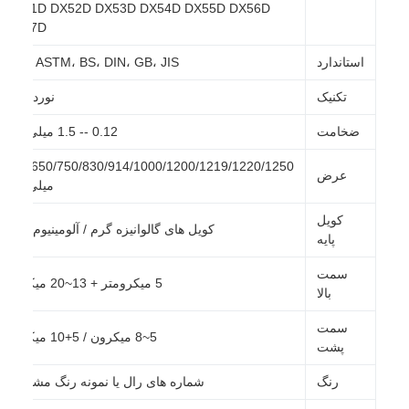
DX51D DX52D DX53D DX54D DX55D DX56D
DX57D
استاندارد
AiSi، ASTM، BS، DIN، GB، JIS
تکنیک
نورد سرد
ضخامت
0.12 -- 1.5 میلی متر
600/650/750/830/914/1000/1200/1219/1220/1250
عرض
میلی متر
کویل
کویل های گالوانیزه گرم / آلومینیوم-روی
پایه
سمت
5 میکرومتر + 13~20 میکرون
بالا
سمت
5~8 میکرون / 5+10 میکرون
پشت
رنگ
شماره های رال یا نمونه رنگ مشتریان