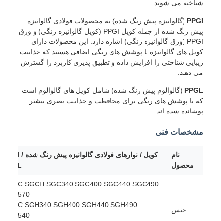
شناخته می شوند.
PPGI
(گالوانیزه پیش رنگ شده) به محصولات فولادی گالوانیزه
پیش رنگ شده از جمله کویل PPGI (کویل گالوانیزه رنگی) و ورق
PPGI (ورق گالوانیزه رنگی) اشاره دارد. این محصولات دارای
کویل های گالوانیزه با پوشش های رنگی اضافی هستند که جذابیت
زیبایی شناختی را افزایش داده و تطبیق پذیری کاربرد را گسترش
می دهند.
PPGL
(گالوالوم پیش رنگ شده) شامل کویل های گالوالوم است
که با پوشش های رنگی برای محافظت و جذابیت بصری بیشتر
پوشانده شده اند.
مشخصات فنی
نام
کویل / نوارهای فولادی گالوانیزه پیش رنگ شده PPGI /
محصول
PPGL
SGCC SGCH SGC340 SGC400 SGC440 SGC490
SGC570
SGHC SGH340 SGH400 SGH440 SGH490
جنس
SGH540