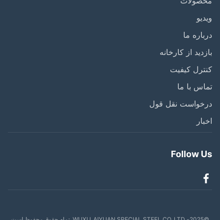
صولات
یو
اره ما
دید از کارخانه
رل کیفیت
س با ما
خواست نقل قول
ار
Follow 
ظ است