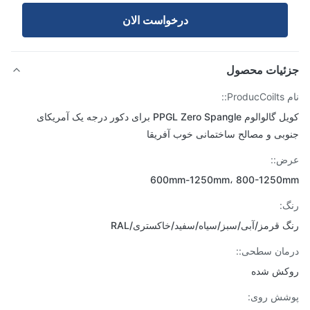
درخواست الان
ئیات محصول
Pr::
کویل گالوالوم PPGL Zero Spangle برای دکور درجه یک آمریکای
بی و مصالح ساختمانی خوب آفریقا
ض::
600mm-1250mm، 800-1250
:
 قرمز/آبی/سبز/سیاه/سفید/خاکستری/RAL
ان سطحی::
کش شده
شش روی: