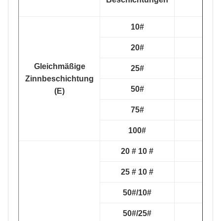
10#
20#
Gleichmäßige
25#
Zinnbeschichtung
50#
(E)
75#
100#
20 # 10 #
25 # 10 #
50#/10#
50#/25#