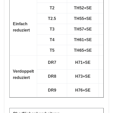
T2
TH52+SE
TS
T2.5
TH55+SE
TS
Einfach
T3
TH57+SE
TS
reduziert
T4
TH61+SE
TH
T5
TH65+SE
TH
DR7
H71+SE
TH
Verdoppelt
DR8
H73+SE
TH
reduziert
DR9
H76+SE
TH