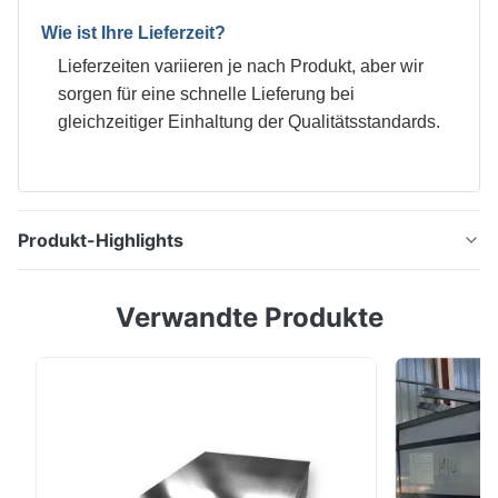
Wie ist Ihre Lieferzeit?
Lieferzeiten variieren je nach Produkt, aber wir
sorgen für eine schnelle Lieferung bei
gleichzeitiger Einhaltung der Qualitätsstandards.
Produkt-Highlights
0.25mm DR8 Blechspirale 5.6/5.6 für Milchdose,
Verwandte Produkte
Lebensmittelkontakt Zinnplatte, dünnes Stahlblech mit
einer Zinnbeschichtung, die entweder durch
Eintauchen in geschmolzenes Metall oder durch
elektrolytische Ablagerung aufgebracht wird; fast alle
Zinnplatte wird heute durch letzteres Verfahren ...