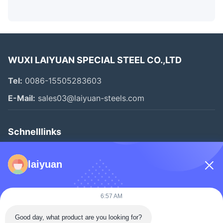
WUXI LAIYUAN SPECIAL STEEL CO.,LTD
Tel:
0086-15505283603
E-Mail:
sales03@laiyuan-steels.com
Schnelllinks
Zu Hause
laiyuan
Produkte
Videos
6:57 AM
Über Uns
Good day, what product are you looking for?
Werksbesichtigung