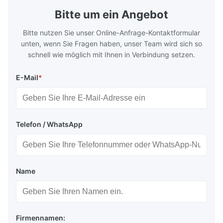
TH620 Standard JIS DIN ASTM GB EN AISI
T5, DR9, DR
Bitte um ein Angebot
Product Features High-quality tinplate with
EN, AISI Pr
Bitte nutzen Sie unser Online-Anfrage-Kontaktformular
unten, wenn Sie Fragen haben, unser Team wird sich so
schnell wie möglich mit Ihnen in Verbindung setzen.
E-Mail
*
Telefon / WhatsApp
Name
Firmennamen: