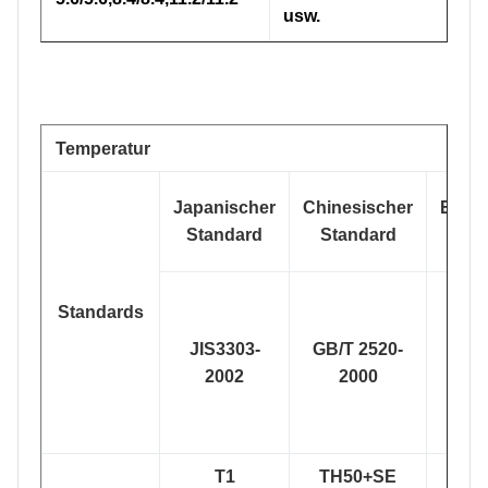
usw.
Temperatur
Japanischer
Chinesischer
Euro
Standard
Standard
N
Standards
JIS3303-
GB/T 2520-
DI
2002
2000
1020
T1
TH50+SE
TS