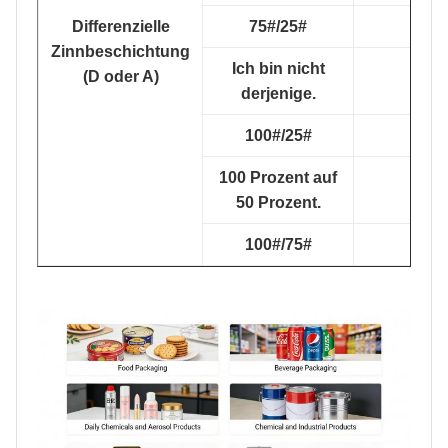
Differenzielle
75#/25#
Zinnbeschichtung
Ich bin nicht
(D oder A)
derjenige.
100#/25#
100 Prozent auf
50 Prozent.
100#/75#