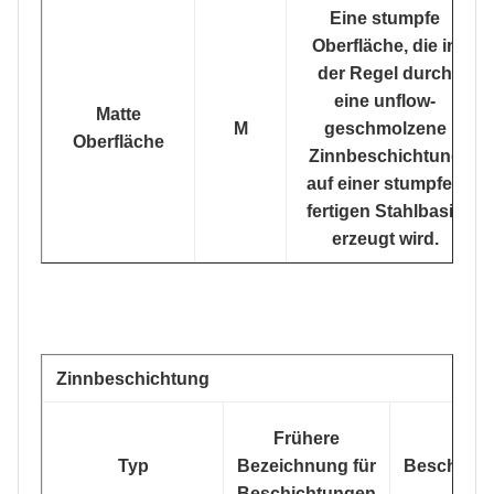
Eine stumpfe
Oberfläche, die in
der Regel durch
eine unflow-
Matte
M
geschmolzene
Oberfläche
Zinnbeschichtung
auf einer stumpfen
fertigen Stahlbasis
erzeugt wird.
Zinnbeschichtung
Frühere
Typ
Bezeichnung für
Beschicht
Beschichtungen