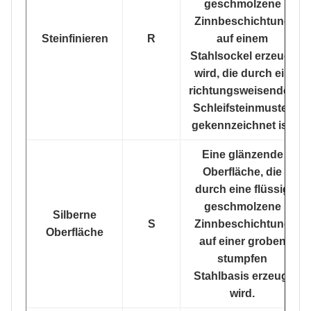
geschmolzene
Zinnbeschichtung
Steinfinieren
R
auf einem
Stahlsockel erzeugt
wird, die durch ein
richtungsweisendes
Schleifsteinmuster
gekennzeichnet ist.
Eine glänzende
Oberfläche, die
durch eine flüssig
geschmolzene
Silberne
S
Zinnbeschichtung
Oberfläche
auf einer groben
stumpfen
Stahlbasis erzeugt
wird.