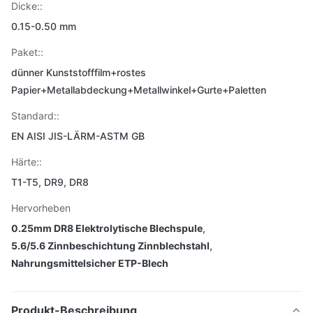
Dicke::
0.15-0.50 mm
Paket::
dünner Kunststofffilm+rostes
Papier+Metallabdeckung+Metallwinkel+Gurte+Paletten
Standard::
EN AISI JIS-LÄRM-ASTM GB
Härte::
T1-T5, DR9, DR8
Hervorheben
0.25mm DR8 Elektrolytische Blechspule
,
5.6/5.6 Zinnbeschichtung Zinnblechstahl
,
Nahrungsmittelsicher ETP-Blech
Produkt-Beschreibung