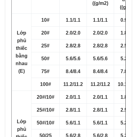
((g/m2)
((g/m2)
10#
1.1/1.1
1.1/1.1
0.9/0.9
Lớp
20#
2.0/2.0
2.0/2.0
1.8/1.8
phủ
25#
2.8/2.8
2.8/2.8
2.5/2.5
thiếc
bằng
50#
5.6/5.6
5.6/5.6
5.2/5.2
nhau
(E)
75#
8.4/8.4
8.4/8.4
7.8/7.8
100#
11.2/11.2
11.2/11.2
10.1/10.
20#/10#
2.0/1.1
2.0/1.1
1.8/0.9
25#/10#
2.8/1.1
2.8/1.1
2.5/0.9
Lớp
50#/10#
5.6/1.1
5.6/1.1
5.2/0.9
phủ
50/25
5.6/2.8
5.6/2.8
5.2/2.5
thiếc