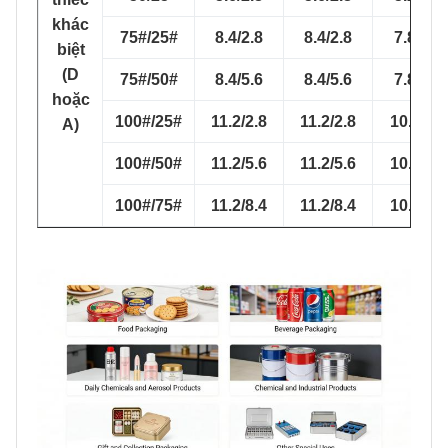
khác
75#/25#
8.4/2.8
8.4/2.8
7.8/2.5
biệt
(D
75#/50#
8.4/5.6
8.4/5.6
7.8/5.2
hoặc
100#/25#
11.2/2.8
11.2/2.8
10.1/2.5
A)
100#/50#
11.2/5.6
11.2/5.6
10.1/5.2
100#/75#
11.2/8.4
11.2/8.4
10.1/7.8