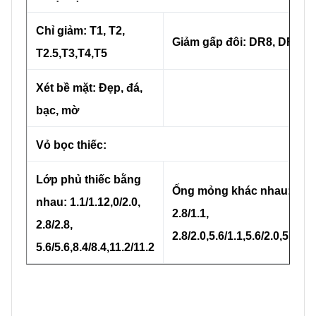
Chỉ giảm: T1, T2,
Giảm gấp đôi: DR8, DR9, 
T2.5,T3,T4,T5
Xét bề mặt: Đẹp, đá,
bạc, mờ
Vỏ bọc thiếc:
Lớp phủ thiếc bằng
Ống mỏng khác nhau: 2.0/1
nhau: 1.1/1.12,0/2.0,
2.8/1.1,
2.8/2.8,
2.8/2.0,5.6/1.1,5.6/2.0,5.6/2.8.
5.6/5.6,8.4/8.4,11.2/11.2