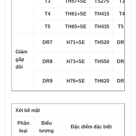
T3
TH57+SE
TS275
T3(T57
T4
TH61+SE
TH415
T4(T61
T5
TH65+SE
TH435
T5 ((T65
DR7
H71+SE
TH520
DR7(T71
Giảm
gấp
DR8
H73+SE
TH550
DR8(T73
đôi
DR9
H76+SE
TH620
DR9(T76
Xét bề mặt
Phân
Biểu
Đặc điểm đặc biệt
loại
tượng