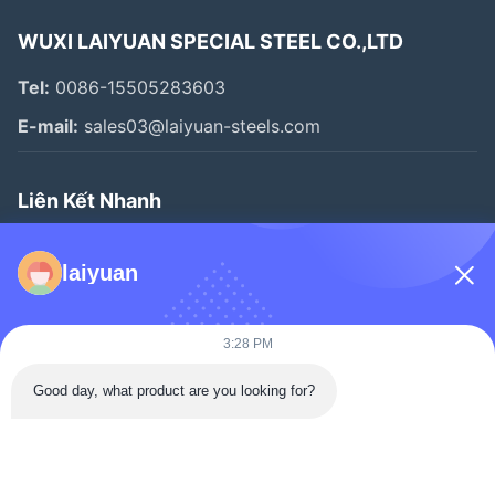
WUXI LAIYUAN SPECIAL STEEL CO.,LTD
Tel:
0086-15505283603
E-mail:
sales03@laiyuan-steels.com
Liên Kết Nhanh
Nhà
laiyuan
Sản Phẩm
Video
3:28 PM
Về Chúng Tôi
Good day, what product are you looking for?
Chuyến Tham Quan Nhà Máy
Kiểm Soát Chất Lượng
Liên Hệ Với Chúng Tôi