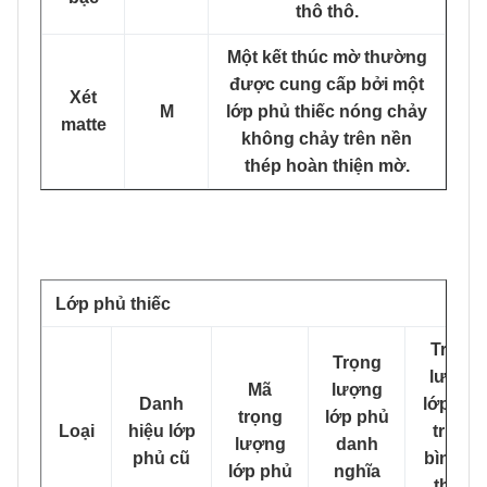
thô thô.
Một kết thúc mờ thường
được cung cấp bởi một
Xét
M
lớp phủ thiếc nóng chảy
matte
không chảy trên nền
thép hoàn thiện mờ.
Lớp phủ thiếc
Trọng
Trọng
lượng
Mã
lượng
Danh
lớp phủ
trọng
lớp phủ
Loại
hiệu lớp
trung
lượng
danh
phủ cũ
bình tối
lớp phủ
nghĩa
thiểu