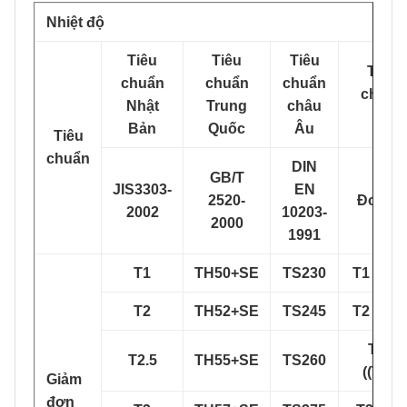
Nhiệt độ
Tiêu
Tiêu
Tiêu
Tiêu
chuẩn
chuẩn
chuẩn
chuẩn
Nhật
Trung
châu
Mỹ
Bản
Quốc
Âu
Tiêu
chuẩn
DIN
GB/T
JIS3303-
EN
2520-
Đơn vị:
2002
10203-
2000
1991
T1
TH50+SE
TS230
T1 ((T49
T2
TH52+SE
TS245
T2 ((T53
T2.5
T2.5
TH55+SE
TS260
((T55)
Giảm
đơn