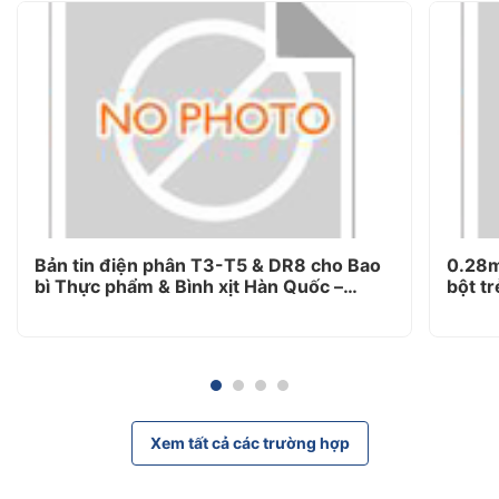
Bản tin điện phân T3-T5 & DR8 cho Bao
0.28m
bì Thực phẩm & Bình xịt Hàn Quốc –
bột tr
WUXI LAIYUAN Supply
Xem tất cả các trường hợp