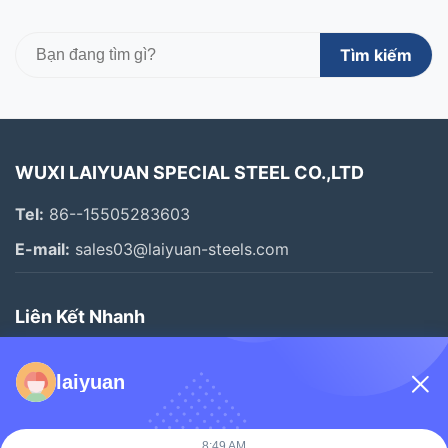
Tìm kiếm
WUXI LAIYUAN SPECIAL STEEL CO.,LTD
Tel:
86--15505283603
E-mail:
sales03@laiyuan-steels.com
Liên Kết Nhanh
Nhà
laiyuan
Sản Phẩm
Video
8:49 AM