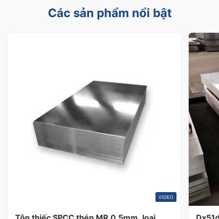
Các sản phẩm nổi bật
VIDEO
Tôn thiếc SPCC thép MR 0.5mm, loại
Dx51d