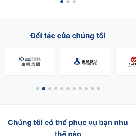
lượng sản phẩm không thỏa hi...
bền vữn
Đối tác của chúng tôi
Chúng tôi có thể phục vụ bạn như
thế nào