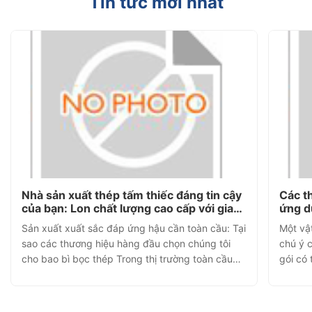
Tin tức mới nhất
Nhà sản xuất thép tấm thiếc đáng tin cậy
Các t
của bạn: Lon chất lượng cao cấp với giao
ứng d
hàng nhanh trong 5 ngày trên toàn thế
học v
Sản xuất xuất sắc đáp ứng hậu cần toàn cầu: Tại
Một vật
giới
sao các thương hiệu hàng đầu chọn chúng tôi
chú ý c
cho bao bì bọc thép Trong thị trường toàn cầu
gói có 
ngày nay chuyển động nhanh chóng, đội ngũ
ván. từ
mua sắm bao bì phải đối mặt với một thách thức
hóa ch
liên tục: tìm một nhà cung cấp cung cấp chất
thiếc 