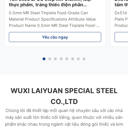
thực phẩm, tráng thiếc điện phân
tấm t
0.15mm
0.5mm MR Steel Tinplate Food-Grade Can
Dx51d 
Material Product Specifications Attribute Value
Plate P
Product Name 0.5mm MR Steel Tinplate Food-
Produc
Grade Can Material Material MR, SPCC, prime
Coil Q
Yêu cầu ngay
Tinplate / TFS Tin Coating 1.1/1.1, 2.8/2.8,
/GX51D
5.6/5.6, etc. or customized Surface Bright,
Cuttin
Stone, Matte, Silver, Rough Stone ...
Food Ca
WUXI LAIYUAN SPECIAL STEEL
CO.,LTD
Chúng tôi đã thiết lập mối quan hệ chuyên sâu với các nhà
máy sản xuất tôn thiếc nổi tiếng, quen thuộc với nhiều sản
phẩm khác nhau trong ngành vật liệu đóng gói thiếc và kim