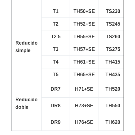
T1
TH50+SE
TS230
T2
TH52+SE
TS245
T2.5
TH55+SE
TS260
Reducido
T3
TH57+SE
TS275
simple
T4
TH61+SE
TH415
T5
TH65+SE
TH435
DR7
H71+SE
TH520
Reducido
DR8
H73+SE
TH550
doble
DR9
H76+SE
TH620