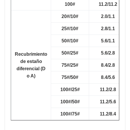
100#
11.2/11.2
20#/10#
2.0/1.1
25#/10#
2.8/1.1
50#/10#
5.6/1.1
50#/25#
5.6/2.8
Recubrimiento
de estaño
75#/25#
8.4/2.8
diferencial (D
o A)
75#/50#
8.4/5.6
100#/25#
11.2/2.8
100#/50#
11.2/5.6
100#/75#
11.2/8.4