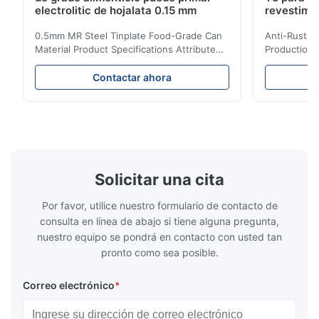
electrolitic de hojalata 0.15 mm
revestimi
0.5mm MR Steel Tinplate Food-Grade Can
Anti-Rust S
Material Product Specifications Attribute
Production 
Value Product Name 0.5mm MR Steel
Value Produ
Tinplate Food-Grade Can Material Material
Tinplate Be
Contactar ahora
MR, SPCC, prime Tinplate / TFS Tin Coating
MR, SPCC, p
1.1/1.1, 2.8/2.8, 5.6/5.6, etc. or customized
1.1/1.1, 2.8
Surface Bright, Stone, Matte, Silver, Rough
Application 
Stone Thickness 0.15-0.50mm Hardness
vegetable c
TS230, TS245, TS260, TS275, TS290,
milk product
TH415, TH435, TH520, TH550, TH580,
etc. Thickn
TH620 Standard JIS DIN ASTM GB EN AISI
T5, DR9, DR
Solicitar una cita
Product Features High-quality tinplate with
EN, AISI Pr
Por favor, utilice nuestro formulario de contacto de
consulta en línea de abajo si tiene alguna pregunta,
nuestro equipo se pondrá en contacto con usted tan
pronto como sea posible.
Correo electrónico
*