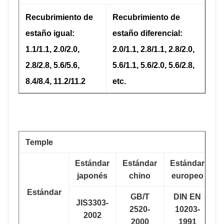
Recubrimiento de
Recubrimiento de
estaño igual:
estaño diferencial:
1.1/1.1, 2.0/2.0,
2.0/1.1, 2.8/1.1, 2.8/2.0,
2.8/2.8, 5.6/5.6,
5.6/1.1, 5.6/2.0, 5.6/2.8,
8.4/8.4, 11.2/11.2
etc.
Temple
Estándar
Estándar
Estándar
japonés
chino
europeo
Estándar
GB/T
DIN EN
JIS3303-
A
2520-
10203-
2002
2000
1991