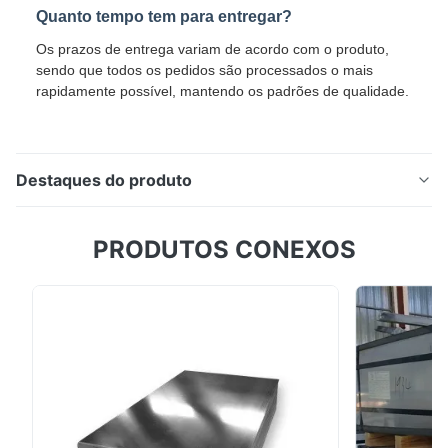
Quanto tempo tem para entregar?
Os prazos de entrega variam de acordo com o produto,
sendo que todos os pedidos são processados o mais
rapidamente possível, mantendo os padrões de qualidade.
Destaques do produto
0.8mm PPGL Galvalume bobina resistente a
PRODUTOS CONEXOS
intempéries para a América do Sul Villa telhado e
África do Sul revestimento de parede A bobina
galvanizada pré-pintada DX51D+Z é um produto de
aço revestido por cores de alta qualidade projetado
para várias aplicações industriais e de construção.
Especificaç...