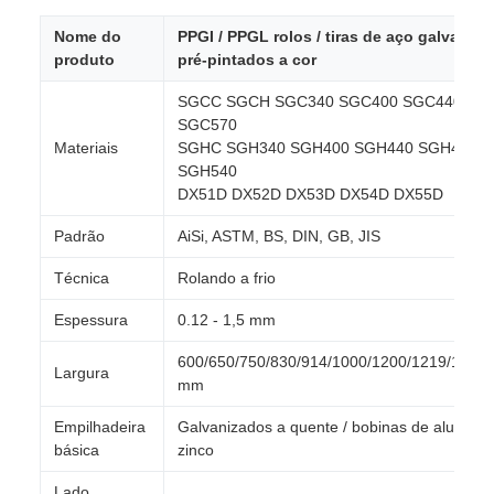
Nome do
PPGI / PPGL rolos / tiras de aço galvaniz
produto
pré-pintados a cor
SGCC SGCH SGC340 SGC400 SGC440 SG
SGC570
Materiais
SGHC SGH340 SGH400 SGH440 SGH490
SGH540
DX51D DX52D DX53D DX54D DX55D
Padrão
AiSi, ASTM, BS, DIN, GB, JIS
Técnica
Rolando a frio
Espessura
0.12 - 1,5 mm
600/650/750/830/914/1000/1200/1219/1220
Largura
mm
Empilhadeira
Galvanizados a quente / bobinas de alumínio
básica
zinco
Lado