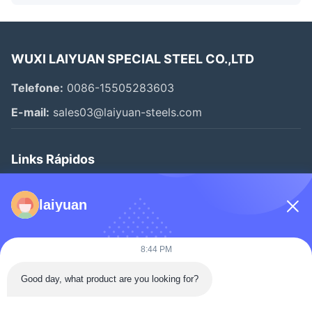
WUXI LAIYUAN SPECIAL STEEL CO.,LTD
Telefone:
0086-15505283603
E-mail:
sales03@laiyuan-steels.com
Links Rápidos
Para Casa
laiyuan
Produtos
Vídeos
8:44 PM
Sobre Nós
Good day, what product are you looking for?
Visita À Fábrica
Controle De Qualidade