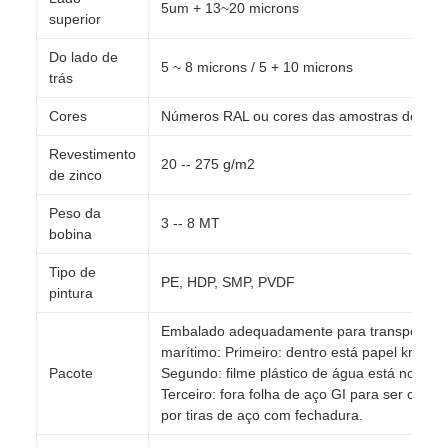
5um + 13~20 microns
superior
Do lado de
5 ~ 8 microns / 5 + 10 microns
trás
Cores
Números RAL ou cores das amostras dos cli
Revestimento
20 -- 275 g/m2
de zinco
Peso da
3 -- 8 MT
bobina
Tipo de
PE, HDP, SMP, PVDF
pintura
Embalado adequadamente para transporte
marítimo: Primeiro: dentro está papel kraft;
Pacote
Segundo: filme plástico de água está no meio
Terceiro: fora folha de aço GI para ser cober
por tiras de aço com fechadura.