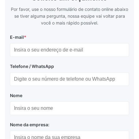
Product Features High-quality tinplate with
EN, AISI Pr
Por favor, use o nosso formulário de contato online abaixo
se tiver alguma pergunta, nossa equipe vai voltar para
você o mais rápido possível.
E-mail
*
Telefone / WhatsApp
Nome
Nome da empresa: