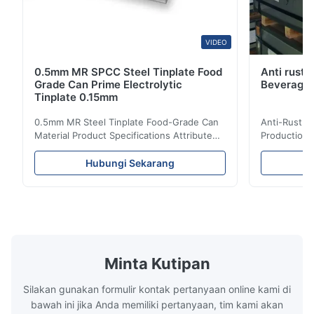
VIDEO
0.5mm MR SPCC Steel Tinplate Food
Anti rust 
Grade Can Prime Electrolytic
Beverage 
Tinplate 0.15mm
0.5mm MR Steel Tinplate Food-Grade Can
Anti-Rust S
Material Product Specifications Attribute
Production 
Value Product Name 0.5mm MR Steel
Value Produ
Tinplate Food-Grade Can Material Material
Tinplate Be
Hubungi Sekarang
MR, SPCC, prime Tinplate / TFS Tin Coating
MR, SPCC, p
1.1/1.1, 2.8/2.8, 5.6/5.6, etc. or customized
1.1/1.1, 2.8
Surface Bright, Stone, Matte, Silver, Rough
Application 
Stone Thickness 0.15-0.50mm Hardness
vegetable c
TS230, TS245, TS260, TS275, TS290,
milk product
TH415, TH435, TH520, TH550, TH580,
etc. Thickn
TH620 Standard JIS DIN ASTM GB EN AISI
T5, DR9, DR
Minta Kutipan
Product Features High-quality tinplate with
EN, AISI Pr
Silakan gunakan formulir kontak pertanyaan online kami di
bawah ini jika Anda memiliki pertanyaan, tim kami akan