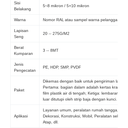
Sisi
5~8 mikron / 5+10 mikron
Belakang
Warna
Nomor RAL atau sampel warna pelanggan
Lapisan
20 -- 275G/M2
Seng
Berat
3 -- 8MT
Kumparan
Jenis
PE, HDP, SMP, PVDF
Pengecatan
Dikemas dengan baik untuk pengiriman laut:
Pertama: bagian dalam adalah kertas kraft; Ke
Paket
film plastik air di tengah; Ketiga: lembaran baja
luar ditutupi oleh strip baja dengan kunci.
Layanan umum, peralatan rumah tangga, Indus
Aplikasi
Dekorasi, Konstruksi, Mobil, Peralatan sehari-h
Atap, dll.