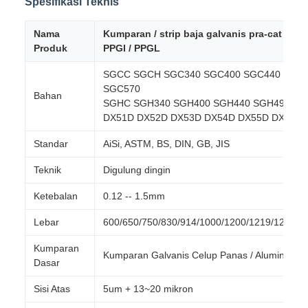
Spesifikasi Teknis
Nama
Kumparan / strip baja galvanis pra-cat war
Produk
PPGI / PPGL
SGCC SGCH SGC340 SGC400 SGC440 SGC
SGC570
Bahan
SGHC SGH340 SGH400 SGH440 SGH490 SG
DX51D DX52D DX53D DX54D DX55D DX56D 
Standar
AiSi, ASTM, BS, DIN, GB, JIS
Teknik
Digulung dingin
Ketebalan
0.12 -- 1.5mm
Lebar
600/650/750/830/914/1000/1200/1219/1220/
Kumparan
Kumparan Galvanis Celup Panas / Aluminium-
Dasar
Sisi Atas
5um + 13~20 mikron