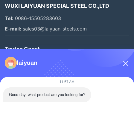
WUXI LAIYUAN SPECIAL STEEL CO.,LTD
Tel:
0086-15505283603
E-mail:
sales03@laiyuan-steels.com
Tautan Cepat
Rumah
laiyuan
Produk
Video
11:57 AM
Tentang Kami
Good day, what product are you looking for?
Tur Pabrik
Kontrol Kualitas
Hubungi Kami