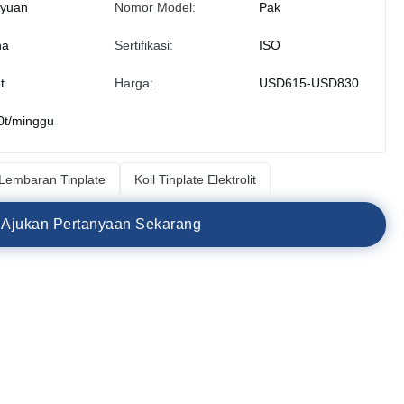
iyuan
Nomor Model:
Pak
na
Sertifikasi:
ISO
t
Harga:
USD615-USD830
0t/minggu
Lembaran Tinplate
Koil Tinplate Elektrolit
A
j
u
k
a
n
P
e
r
t
a
n
y
a
a
n
S
e
k
a
r
a
n
g