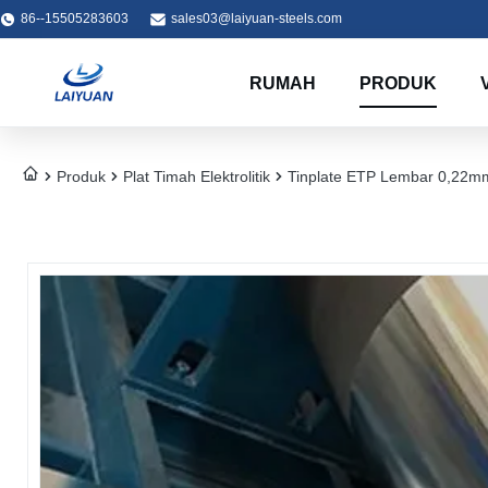
86--15505283603
sales03@laiyuan-steels.com
RUMAH
PRODUK
Produk
Plat Timah Elektrolitik
Tinplate ETP Lembar 0,22mm