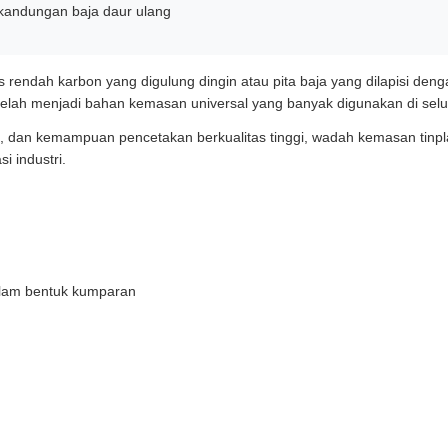
kandungan baja daur ulang
s rendah karbon yang digulung dingin atau pita baja yang dilapisi den
telah menjadi bahan kemasan universal yang banyak digunakan di selur
, dan kemampuan pencetakan berkualitas tinggi, wadah kemasan tinpla
i industri.
alam bentuk kumparan