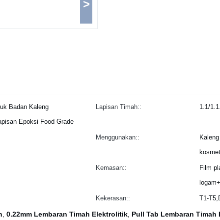
>
tuk Badan Kaleng
Lapisan Timah::
1.1/1.1
apisan Epoksi Food Grade
Menggunakan::
Kaleng
kosmeti
Kemasan::
Film pl
logam+t
Kekerasan::
T1-T5
h
0.22mm Lembaran Timah Elektrolitik
Pull Tab Lembaran Timah E
,
,