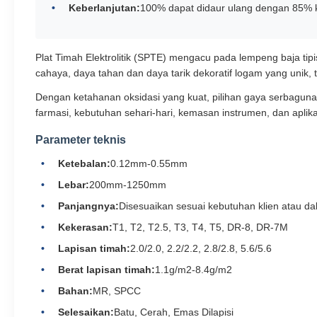
Keberlanjutan:
100% dapat didaur ulang dengan 85% 
Plat Timah Elektrolitik (SPTE) mengacu pada lempeng baja tipi
cahaya, daya tahan dan daya tarik dekoratif logam yang unik, 
Dengan ketahanan oksidasi yang kuat, pilihan gaya serbaguna
farmasi, kebutuhan sehari-hari, kemasan instrumen, dan aplikas
Parameter teknis
Ketebalan:
0.12mm-0.55mm
Lebar:
200mm-1250mm
Panjangnya:
Disesuaikan sesuai kebutuhan klien atau d
Kekerasan:
T1, T2, T2.5, T3, T4, T5, DR-8, DR-7M
Lapisan timah:
2.0/2.0, 2.2/2.2, 2.8/2.8, 5.6/5.6
Berat lapisan timah:
1.1g/m2-8.4g/m2
Bahan:
MR, SPCC
Selesaikan:
Batu, Cerah, Emas Dilapisi