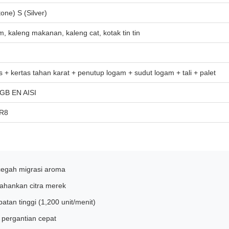
tone) S (Silver)
 kaleng makanan, kaleng cat, kotak tin tin
pis + kertas tahan karat + penutup logam + sudut logam + tali + palet
GB EN AISI
DR8
cegah migrasi aroma
hankan citra merek
tan tinggi (1,200 unit/menit)
 pergantian cepat