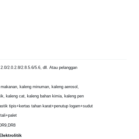
.2.0/2.0.2.8/2.8.5.6/5.6, dll. Atau pelanggan
 makanan, kaleng minuman, kaleng aerosol,
k, kaleng cat, kaleng bahan kimia, kaleng pen
astik tipis+kertas tahan karat+penutup logam+sudut
ali+palet
,DR9,DR8
lektrolitik