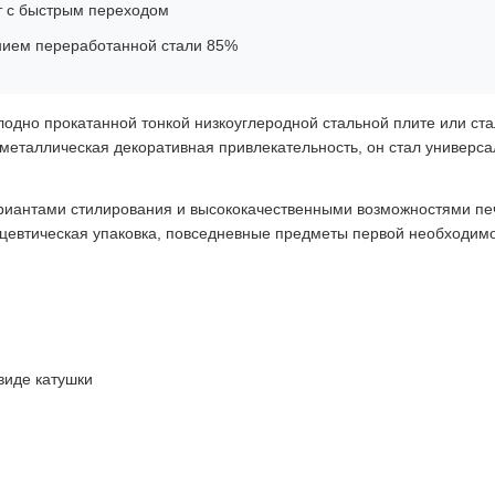
т с быстрым переходом
ием переработанной стали 85%
лодно прокатанной тонкой низкоуглеродной стальной плите или ст
ая металлическая декоративная привлекательность, он стал униве
риантами стилирования и высококачественными возможностями печ
ацевтическая упаковка, повседневные предметы первой необходим
виде катушки