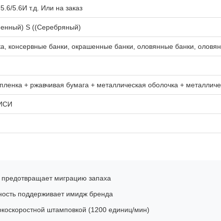
, 5.6/5.6И т.д. Или на заказ
менный) S ((Серебряный)
а, консервные банки, окрашенные банки, оловянные банки, оловя
пленка + ржавчивая бумага + металлическая оболочка + металличе
АИСИ
 предотвращает миграцию запаха
ность поддерживает имидж бренда
коскоростной штамповкой (1200 единиц/мин)