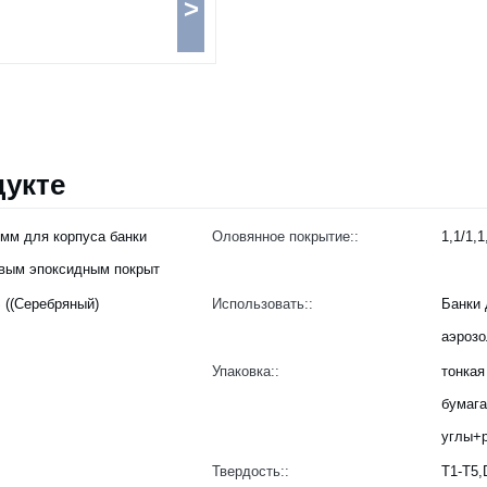
>
укте
мм для корпуса банки
Оловянное покрытие::
1,1/1,1
евым эпоксидным покрыт
 ((Серебряный)
Использовать::
Банки 
аэрозо
Упаковка::
тонкая
бумаг
углы+
Твердость::
T1-T5