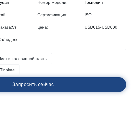
iyuan
Номер модели:
Господин
тай
Сертификация:
ISO
аказа:
5т
цена:
USD615-USD830
0т/неделя
Лист из оловянной плиты
Tinplate
З
а
п
р
о
с
и
т
ь
с
е
й
ч
а
с