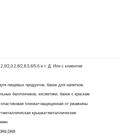
,2,0/2,0,2,8/2,8,5,6/5,6 и т. Д. Или с клиентом
для пищевых продуктов, банок для напитков,
льных баллончиков, косметики, банок с краскам
 пластиковая пленка+защищенная от ржавчины
а+металлическая крышка+металлические
ремн
,DR9,DR8