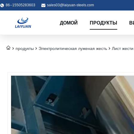
86--15505283603
sales03@laiyuan-steels.com
ДОМОЙ
ПРОДУКТЫ
В
продукты
Электролитическая луженая жесть
Лист жести