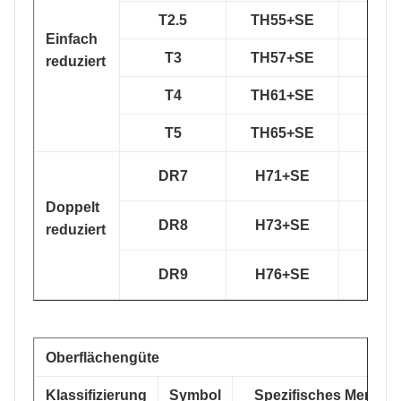
T2.5
TH55+SE
TS2
Einfach
T3
TH57+SE
TS2
reduziert
T4
TH61+SE
TH4
T5
TH65+SE
TH4
DR7
H71+SE
TH5
Doppelt
DR8
H73+SE
TH5
reduziert
DR9
H76+SE
TH6
Oberflächengüte
Klassifizierung
Symbol
Spezifisches Merkma