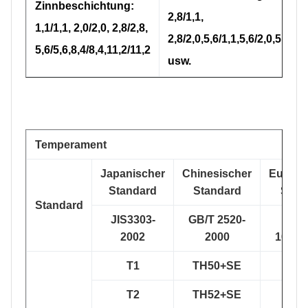
Zinnbeschichtung:
2,8/1,1,
1,1/1,1, 2,0/2,0, 2,8/2,8,
2,8/2,0,5,6/1,1,5,6/2,0,5,6/2,8
5,6/5,6,8,4/8,4,11,2/11,2
usw.
Temperament
Japanischer
Chinesischer
Europä
Standard
Standard
Stan
Standard
JIS3303-
GB/T 2520-
DIN
2002
2000
10203
T1
TH50+SE
TS2
T2
TH52+SE
TS2