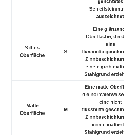
gerichtetes
Schleifsteinmuster
auszeichnet.
Eine glänzende
Oberfläche, die durch
eine
Silber-
S
flussmittelgeschmolze
Oberfläche
Zinnbeschichtung au
einem grob mattierte
Stahlgrund erzielt wird
Eine matte Oberfläche
die normalerweise dur
eine nicht
Matte
M
flussmittelgeschmolze
Oberfläche
Zinnbeschichtung au
einem mattierten
Stahlgrund erzielt wird