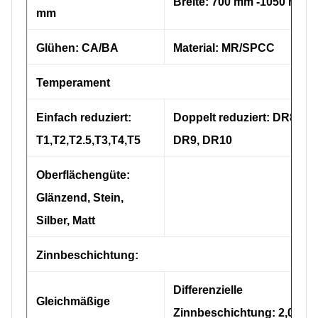
Breite: 700 mm -1050 mm
mm
Glühen: CA/BA
Material: MR/SPCC
Temperament
Einfach reduziert:
Doppelt reduziert: DR8,
T1,T2,T2.5,T3,T4,T5
DR9, DR10
Oberflächengüte:
Glänzend, Stein,
Silber, Matt
Zinnbeschichtung:
Differenzielle
Gleichmäßige
Zinnbeschichtung: 2,0/1,1,