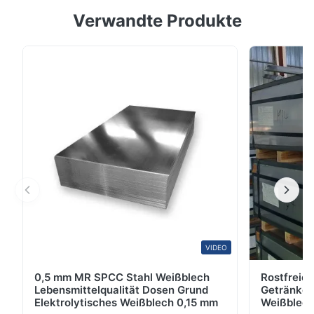
Verwandte Produkte
Nährpulverdosen, glänzende lebensmittelechte
Weißblech Weißblech, dünnes Stahlblech mit einer
Zinnbeschichtung, die entweder durch Tauchen in
geschmolzenes Metall oder durch elektrolytische
Abscheidung aufgebracht wird; fast alle Weißbleche
werden heute ...
VIDEO
0,5 mm MR SPCC Stahl Weißblech
Rostfreies
Lebensmittelqualität Dosen Grund
Getränked
Elektrolytisches Weißblech 0,15 mm
Weißblec