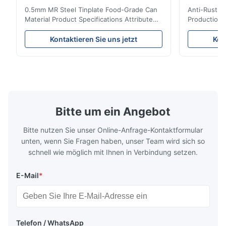
0.5mm MR Steel Tinplate Food-Grade Can
Anti-Rust S
Material Product Specifications Attribute
Production 
Value Product Name 0.5mm MR Steel
Value Produ
Tinplate Food-Grade Can Material Material
Tinplate Be
Kontaktieren Sie uns jetzt
Kon
MR, SPCC, prime Tinplate / TFS Tin Coating
MR, SPCC, p
1.1/1.1, 2.8/2.8, 5.6/5.6, etc. or customized
1.1/1.1, 2.8
Surface Bright, Stone, Matte, Silver, Rough
Application 
Stone Thickness 0.15-0.50mm Hardness
vegetable c
TS230, TS245, TS260, TS275, TS290,
milk product
TH415, TH435, TH520, TH550, TH580,
etc. Thickn
TH620 Standard JIS DIN ASTM GB EN AISI
T5, DR9, DR
Bitte um ein Angebot
Product Features High-quality tinplate with
EN, AISI Pr
Bitte nutzen Sie unser Online-Anfrage-Kontaktformular
unten, wenn Sie Fragen haben, unser Team wird sich so
schnell wie möglich mit Ihnen in Verbindung setzen.
E-Mail
*
Telefon / WhatsApp