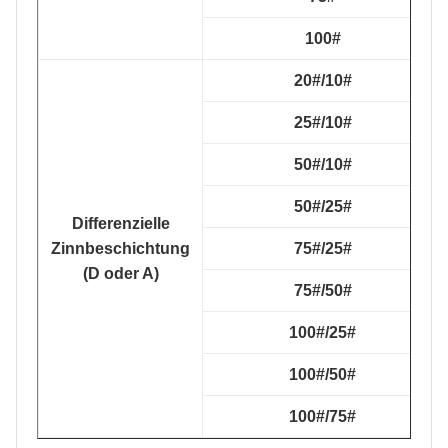
100#
20#/10#
25#/10#
50#/10#
50#/25#
Differenzielle
Zinnbeschichtung
75#/25#
(D oder A)
75#/50#
100#/25#
100#/50#
100#/75#