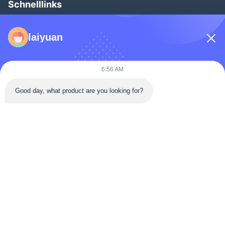
Schnelllinks
Zu Hause
laiyuan
Produkte
Videos
6:56 AM
Über Uns
Good day, what product are you looking for?
Werksbesichtigung
Qualitätskontrolle
Kontakt Mit Uns
Angebot Anfordern
Neuigkeiten
Follow Us