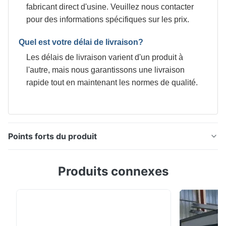
fabricant direct d'usine. Veuillez nous contacter
pour des informations spécifiques sur les prix.
Quel est votre délai de livraison?
Les délais de livraison varient d'un produit à
l'autre, mais nous garantissons une livraison
rapide tout en maintenant les normes de qualité.
Points forts du produit
0.23mm T4 bobine d'étain électrolytique 2.8/2.8 pour
Produits connexes
les accessoires de boîte, SGS certifié étain de qualité
alimentaire Plaque d'étain, feuille d'acier mince
revêtue d'une couche d'étain appliquée soit par
immersion dans du métal fondu, soit par dépôt
électrolytique; presque toute la plaque d'étain ...