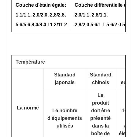
Couche d'étain égale:
Couche différentielle d'étai
1,1/1.1, 2,0/2.0, 2,8/2.8,
2,0/1.1, 2.8/1.1,
5.6/5.6,8.4/8.4,11.2/11.2
2,8/2.0,5.6/1.1,5.6/2.0,5.6/2.8
Température
Standard
Standard
Nor
japonais
chinois
europ
Le
produit
DIN
La norme
Le nombre
doit être
10203
d'équipements
présenté
Pour
utilisés
dans la
appar
boîte de
électro