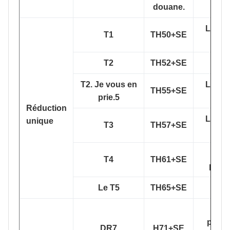
douane.
Le nu
T1
TH50+SE
de s
T2
TH52+SE
TS2
T2. Je vous en
Le nu
TH55+SE
prie.5
de s
Réduction
Le nu
unique
T3
TH57+SE
de s
Pour
T4
TH61+SE
produ
Le T5
TH65+SE
Th4
Pour
produ
DR7
H71+SE