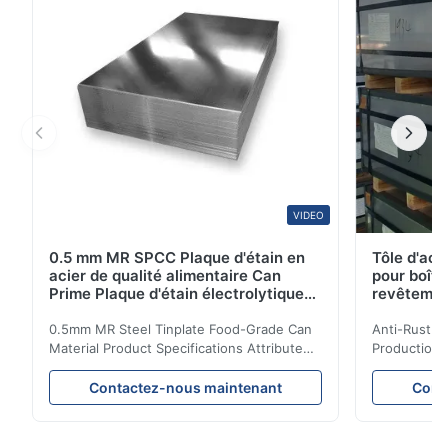
VIDEO
0.5 mm MR SPCC Plaque d'étain en
Tôle d'aci
acier de qualité alimentaire Can
pour boîte
Prime Plaque d'étain électrolytique
revêteme
0.15 mm
0.5mm MR Steel Tinplate Food-Grade Can
Anti-Rust S
Material Product Specifications Attribute
Production 
Value Product Name 0.5mm MR Steel
Value Produ
Tinplate Food-Grade Can Material Material
Tinplate Be
Contactez-nous maintenant
Cont
MR, SPCC, prime Tinplate / TFS Tin Coating
MR, SPCC, p
1.1/1.1, 2.8/2.8, 5.6/5.6, etc. or customized
1.1/1.1, 2.8
Surface Bright, Stone, Matte, Silver, Rough
Application 