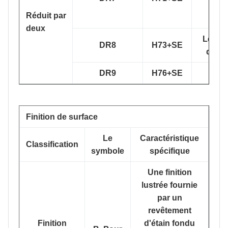
base
Réduit par
plan
deux
Le mo
DR8
H73+SE
de la
DR9
H76+SE
Th6
Finition de surface
Le
Caractéristique
Classification
symbole
spécifique
Une finition
lustrée fournie
par un
revêtement
Finition
d'étain fondu