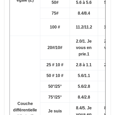
égale (E)
50#
5.6 à 5.6
5.6 à 
75#
8.4/8.4
8.4/8
100 #
11.2/11.2
11.2/1
2.0/1. Je
2.0/1.
20#/10#
vous en
vous
prie.1
prie
25 # 10 #
2.8 à 1.1
2.8 à 
50 # 10 #
5.6/1.1
5.6/1
50°/25°
5.6/2.8
5.6/2
75°/25°
8.4/2.8
8.4/2
Couche
8.4/5. Je
8.4/5.
différentielle
Je suis
vous en
vous