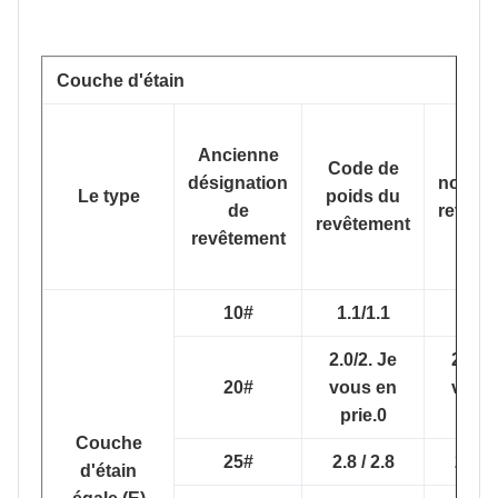
Couche d'étain
Ancienne
Poi
Code de
désignation
nomina
Le type
poids du
de
revête
revêtement
revêtement
((g/m
10#
1.1/1.1
1.1/1
2.0/2. Je
2.0/2.
20#
vous en
vous
prie.0
prie
Couche
25#
2.8 / 2.8
2.8 / 
d'étain