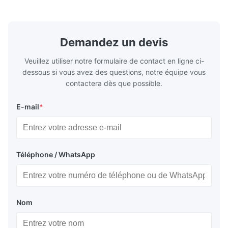
Stone Thickness 0.15-0.50mm Hardness
vegetable c
TS230, TS245, TS260, TS275, TS290,
milk product
TH415, TH435, TH520, TH550, TH580,
etc. Thickn
TH620 Standard JIS DIN ASTM GB EN AISI
T5, DR9, DR
Demandez un devis
Product Features High-quality tinplate with
EN, AISI Pr
Veuillez utiliser notre formulaire de contact en ligne ci-
dessous si vous avez des questions, notre équipe vous
contactera dès que possible.
E-mail
*
Téléphone / WhatsApp
Nom