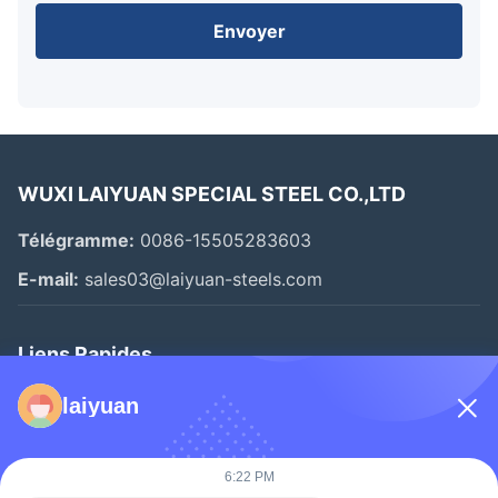
Envoyer
WUXI LAIYUAN SPECIAL STEEL CO.,LTD
Télégramme:
0086-15505283603
E-mail:
sales03@laiyuan-steels.com
Liens Rapides
Accueil
laiyuan
Produits
Vidéos
6:22 PM