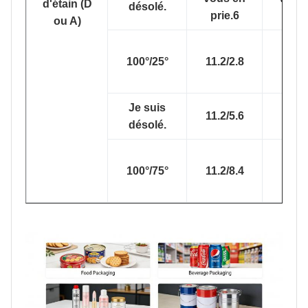
d'étain (D
désolé.
prie.6
prie
ou A)
100°/25°
11.2/2.8
11.2/
Je suis
11.2/5.6
11.2/
désolé.
100°/75°
11.2/8.4
11.2/