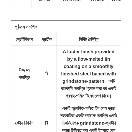
পৃষ্ঠতল সমাপ্তি
শ্রেণীবিভাগ
প্রতীক
নির্দিষ্ট বৈশিষ্ট্য
A luster finish provided
by a flow-melted tin
coating on a smoothly
উজ্জ্বল
বি
finished steel based with
সমাপ্তি
grindstone-pattern. একটি
ঝলকানি সমাপ্তি প্রদান করা হয় একটি
প্রবাহ-গলিত টিনের লেপ দিয়ে।
একটি প্রবাহিত-গলিত টিন লেপ দ্বারা
সরবরাহিত একটি চকচকে সমাপ্তি একটি
স্টোন ফিনিশ
R
দিকনির্দেশক grindstone-প্যাটার্ন
দ্বারা চিহ্নিত করা একটি ইস্পাত বেস