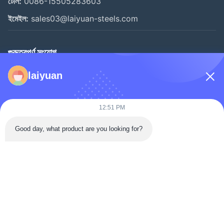
টেলি:
0086-15505283603
ইমেইল:
sales03@laiyuan-steels.com
গুরুত্বপূর্ণ সংযোগ
বাড়ি
laiyuan
পণ্য
ভিডিও
12:51 PM
আমাদের সম্বন্ধে
Good day, what product are you looking for?
কারখানা ভ্রমণ
গুণগত মান নিয়ন্ত্রণ
যোগাযোগ করুন
একটি উদ্ধৃতি অনুরোধ করুন
খবর