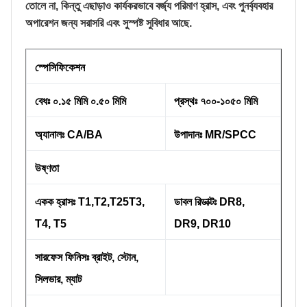
তোলে না, কিন্তু এছাড়াও কার্যকরভাবে বর্জ্য পরিমাণ হ্রাস, এবং পুনর্ব্যবহার
অপারেশন জন্য সরাসরি এবং সুস্পষ্ট সুবিধার আছে.
স্পেসিফিকেশন
বেধঃ ০.১৫ মিমি ০.৫০ মিমি
প্রস্থঃ ৭০০-১০৫০ মিমি
অ্যানালঃ CA/BA
উপাদানঃ MR/SPCC
উষ্ণতা
একক হ্রাসঃ T1,T2,T25T3,
ডাবল রিডাক্টঃ DR8,
T4, T5
DR9, DR10
সারফেস ফিনিসঃ ব্রাইট, স্টোন,
সিলভার, ম্যাট