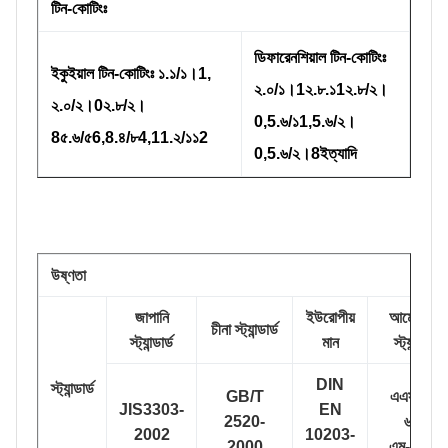
টিন-কোটিংঃ
ডিফারেনশিয়াল টিন-কোটিংঃ
ইকুইয়াল টিন-কোটিংঃ ১.১/১।1,
২.০/১।1২.৮.১1২.৮/২।
২.০/২।0২.৮/২।
0,5.৬/১1,5.৬/২।
8৫.৬/৫6,8.৪/৮4,11.২/১১2
0,5.৬/২।8ইত্যাদি
উষ্ণতা
জাপানি
ইউরোপীয়
আমেরিকান
চীনা স্ট্যান্ডার্ড
স্ট্যান্ডার্ড
মান
স্ট্যান্ডার্ড
DIN
স্ট্যান্ডার্ড
GB/T
এএসটিএম
JIS3303-
EN
2520-
৬২৩
2002
10203-
2000
এম-২০০২