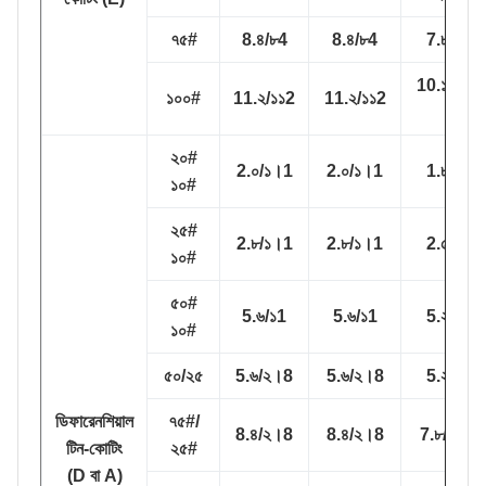
৭৫#
8.৪/৮4
8.৪/৮4
7.৮/৭8
10.১/১০।
১০০#
11.২/১১2
11.২/১১2
1
২০#
2.০/১।1
2.০/১।1
1.৮/০9
১০#
২৫#
2.৮/১।1
2.৮/১।1
2.৫/০9
১০#
৫০#
5.৬/১1
5.৬/১1
5.২/০9
১০#
৫০/২৫
5.৬/২।8
5.৬/২।8
5.২/২5
ডিফারেনশিয়াল
৭৫#/
8.৪/২।8
8.৪/২।8
7.৮/২।5
টিন-কোটিং
২৫#
(D বা A)