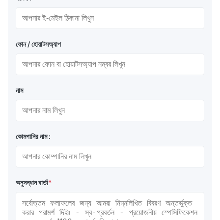
ফোন / হোয়াটসঅ্যাপ
নাম
কোমপানির নাম :
অনুসন্ধান বার্তা
*