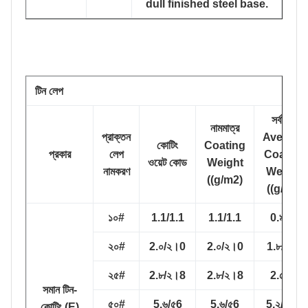
dull finished steel base.
টিন লেপ
সর্বনিম্ন
নামমাত্র
প্রাক্তন
Average
কোটিং
Coating
প্রকার
লেপ
Coating
ওয়েট কোড
Weight
নামকরণ
Weight
((g/m2)
((g/m2)
১০#
1.1/1.1
1.1/1.1
0.৯/০9
২০#
2.০/২।0
2.০/২।0
1.৮/১।8
২৫#
2.৮/২।8
2.৮/২।8
2.৫/২5
সমান টিন-
৫০#
5.৬/৫6
5.৬/৫6
5.২/৫।2
কোটিং (E)