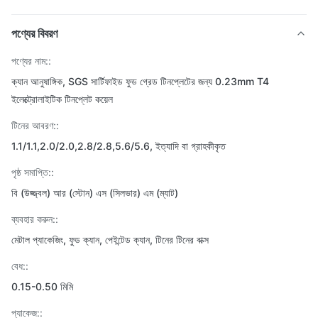
পণ্যের বিবরণ
পণ্যের নাম::
ক্যান আনুষাঙ্গিক, SGS সার্টিফাইড ফুড গ্রেড টিনপ্লেটের জন্য 0.23mm T4
ইলেক্ট্রোলাইটিক টিনপ্লেট কয়েল
টিনের আবরণ::
1.1/1.1,2.0/2.0,2.8/2.8,5.6/5.6, ইত্যাদি বা গ্রাহকীকৃত
পৃষ্ঠ সমাপ্তি::
বি (উজ্জ্বল) আর (স্টোন) এস (সিলভার) এম (ম্যাট)
ব্যবহার করুন::
মেটাল প্যাকেজিং, ফুড ক্যান, পেইন্টেড ক্যান, টিনের টিনের বাক্স
বেধ::
0.15-0.50 মিমি
প্যাকেজ::