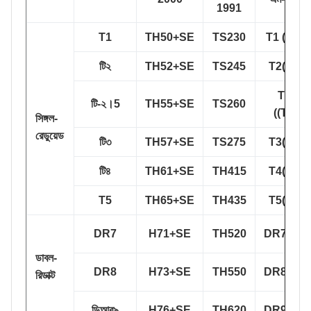
1991
T1
TH50+SE
TS230
T1 ((T49
টি২
TH52+SE
TS245
T2(T53)
T2.5
টি-২।5
TH55+SE
TS260
((T55)
সিঙ্গল-
রেডুয়েড
টি৩
TH57+SE
TS275
T3(T57)
টি৪
TH61+SE
TH415
T4(T61)
T5
TH65+SE
TH435
T5(T65)
DR7
H71+SE
TH520
DR7(T71
ডাবল-
DR8
H73+SE
TH550
DR8(T73
রিডাক্ট
ডিআর৯
H76+SE
TH620
DR9(T76