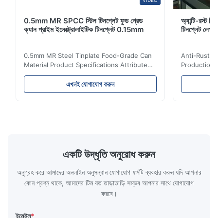
VIDEO
0.5mm MR SPCC স্টিল টিনপ্লেট ফুড গ্রেড
অ্যান্টি-রস্ট স্
ক্যান প্রাইম ইলেক্ট্রোলাইটিক টিনপ্লেট 0.15mm
টিনপ্লেট লেপ
0.5mm MR Steel Tinplate Food-Grade Can
Anti-Rust S
Material Product Specifications Attribute
Production 
Value Product Name 0.5mm MR Steel
Value Produ
Tinplate Food-Grade Can Material Material
Tinplate Be
এখনই যোগাযোগ করুন
MR, SPCC, prime Tinplate / TFS Tin Coating
MR, SPCC, p
1.1/1.1, 2.8/2.8, 5.6/5.6, etc. or customized
1.1/1.1, 2.8
Surface Bright, Stone, Matte, Silver, Rough
Application 
Stone Thickness 0.15-0.50mm Hardness
vegetable c
TS230, TS245, TS260, TS275, TS290,
milk product
TH415, TH435, TH520, TH550, TH580,
etc. Thickn
TH620 Standard JIS DIN ASTM GB EN AISI
T5, DR9, DR
একটি উদ্ধৃতি অনুরোধ করুন
Product Features High-quality tinplate with
EN, AISI Pr
অনুগ্রহ করে আমাদের অনলাইন অনুসন্ধান যোগাযোগ ফর্মটি ব্যবহার করুন যদি আপনার
কোন প্রশ্ন থাকে, আমাদের টিম যত তাড়াতাড়ি সম্ভব আপনার সাথে যোগাযোগ
করবে।
ইমেইল
*