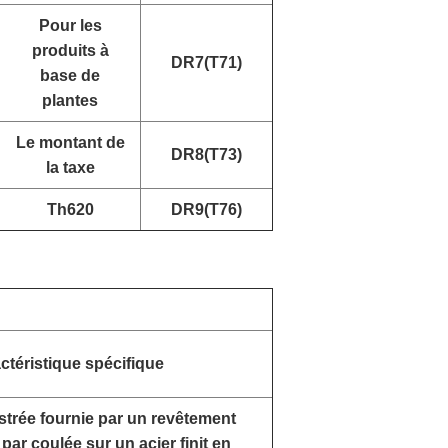
Pour les
produits à
DR7(T71)
base de
plantes
Le montant de
DR8(T73)
la taxe
Th620
DR9(T76)
ctéristique spécifique
ustrée fournie par un revêtement
par coulée sur un acier finit en