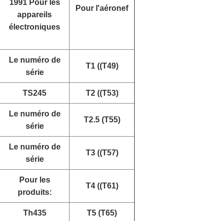
1991 Pour les
Pour l'aéronef
appareils
électroniques
Le numéro de
T1 ((T49)
série
TS245
T2 ((T53)
Le numéro de
T2.5 (T55)
série
Le numéro de
T3 ((T57)
série
Pour les
T4 ((T61)
produits:
Th435
T5 (T65)