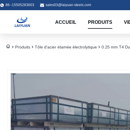
86--15505283603
sales03@laiyuan-steels.com
ACCUEIL
PRODUITS
VI
Produits
Tôle d'acier étamée électrolytique
0.25 mm T4 Dure