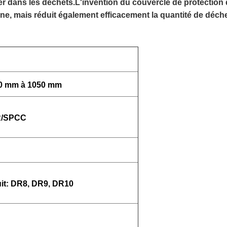
e fer dans les déchets.L'invention du couvercle de protecti
saine, mais réduit également efficacement la quantité de déc
00 mm à 1050 mm
MR/SPCC
it: DR8, DR9, DR10