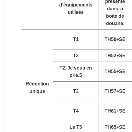
présenté
d'équipements
dans la
utilisés
boîte de
douane.
T1
TH50+SE
T2
TH52+SE
T2. Je vous en
TH55+SE
prie.5
Réduction
unique
T3
TH57+SE
T4
TH61+SE
Le T5
TH65+SE