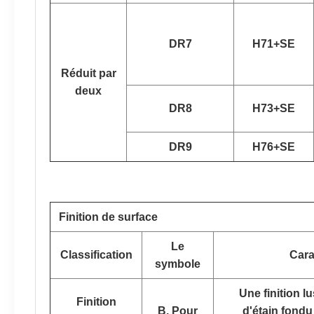
DR7
H71+SE
Réduit par
deux
DR8
H73+SE
DR9
H76+SE
Finition de surface
Le
Classification
Cara
symbole
Une finition l
Finition
B. Pour
d'étain fondu 