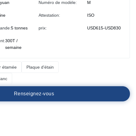
iyuan
Numéro de modèle:
M
ine
Attestation:
ISO
ande:
5 tonnes
prix:
USD615-USD830
nt:
300T /
semaine
er étamée
Plaque d'étain
lanc
R
e
n
s
e
i
g
n
e
z
-
v
o
u
s