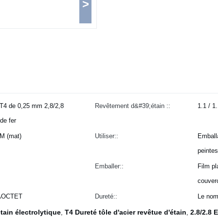
>
e T4 de 0,25 mm 2,8/2,8
Revêtement d&#39;étain ::
1.1 / 1.
de fer
 M (mat)
Utiliser::
Emball
peintes
Emballer::
Film pl
couver
GAOCTET
Dureté::
Le nom
tain électrolytique
T4 Dureté tôle d'acier revêtue d'étain
2.8/2.8 
,
,