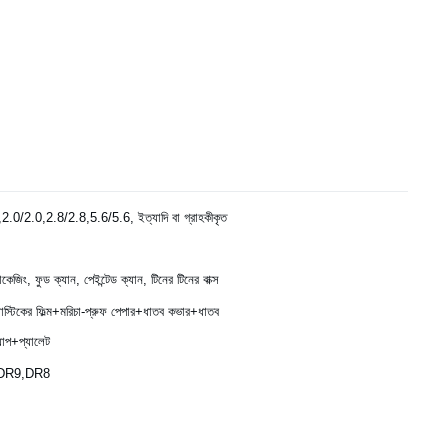
2.0/2.0,2.8/2.8,5.6/5.6, ইত্যাদি বা গ্রাহকীকৃত
াকেজিং, ফুড ক্যান, পেইন্টেড ক্যান, টিনের টিনের বাক্স
াস্টিকের ফিল্ম+মরিচা-প্রুফ পেপার+ধাতব কভার+ধাতব
্যাপ+প্যালেট
,DR9,DR8