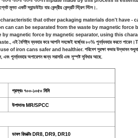
 পাতলা পাতলা পাতলা পাতলা পাতলাTinplate made by this process is ess
ট মূলত একটি স্যান্ডউইচ যার কেন্দ্রীয় কেন্দ্রটি স্ট্রিপ স্টিল।.
 characteristic that other packaging materials don't have - 
the iron can can be separated from the waste by magnetic force
 by magnetic force by magnetic separator, using this charact
, এই বৈশিষ্ট্য ব্যবহার করে আপনি সহজেই বর্জ্যের ৮০% পুনর্ব্যবহার করতে 
ron cans safer and healthier. পরিবেশ সুরক্ষা কভার উদ্ভাবন শুধুমাত্র লোহা
স, এবং পুনর্ব্যবহার অপারেশন জন্য সরাসরি এবং সুস্পষ্ট সুবিধার আছে.
প্রস্থঃ ৭০০-১০৫০ মিমি
উপাদানঃ MR/SPCC
ডাবল রিডাক্টঃ DR8, DR9, DR10