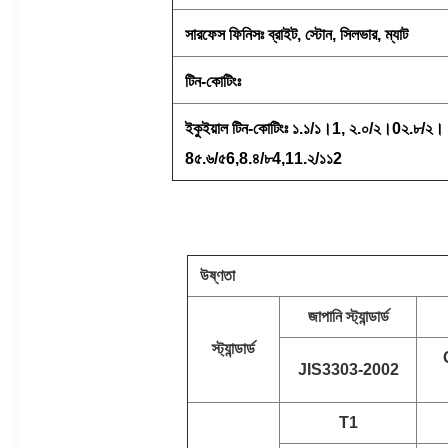
সারফেস ফিনিসঃ ব্রাইট, স্টোন, সিলভার, ম্যাট
টিন-কোটিংঃ
ইকুইয়াল টিন-কোটিংঃ ১.১/১।1, ২.০/২।0২.৮/২।
8৫.৬/৫6,8.৪/৮4,11.২/১১2
উষ্ণতা
জাপানি স্ট্যান্ডার্ড
স্ট্যান্ডার্ড
JIS3303-2002
T1