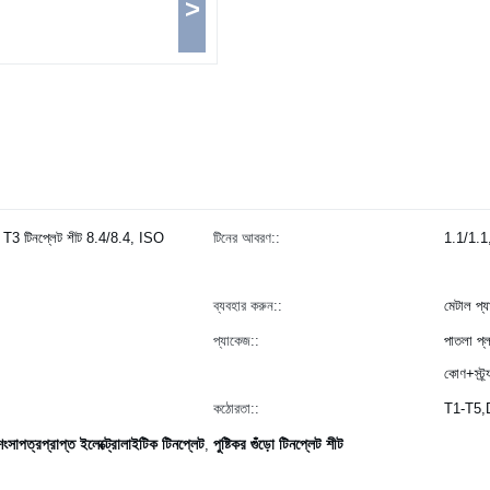
>
m T3 টিনপ্লেট শীট 8.4/8.4, ISO
টিনের আবরণ::
1.1/1.1,
ব্যবহার করুন::
মেটাল প্য
প্যাকেজ::
পাতলা প্ল
কোণ+স্ট্র
কঠোরতা::
T1-T5
াপত্রপ্রাপ্ত ইলেক্ট্রোলাইটিক টিনপ্লেট
পুষ্টিকর গুঁড়ো টিনপ্লেট শীট
,