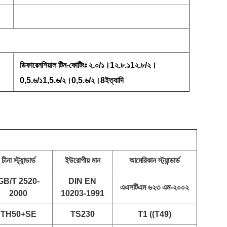
ডিফারেনশিয়াল টিন-কোটিংঃ ২.০/১।1২.৮.১1২.৮/২।
0,5.৬/১1,5.৬/২।0,5.৬/২।8ইত্যাদি
চীনা স্ট্যান্ডার্ড
ইউরোপীয় মান
আমেরিকান স্ট্যান্ডার্ড
GB/T 2520-
DIN EN
এএসটিএম ৬২৩ এম-২০০২
2000
10203-1991
TH50+SE
TS230
T1 ((T49)