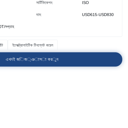
সার্টিফিকেশন:
ISO
দাম:
USD615-USD830
T/সপ্তাহ
শীট
ইলেক্ট্রোলাইটিক টিনপ্লেট কয়েল
এ
খ
ন
ই
জ
ি
জ
্
ঞ
া
স
া
ক
র
ু
ন