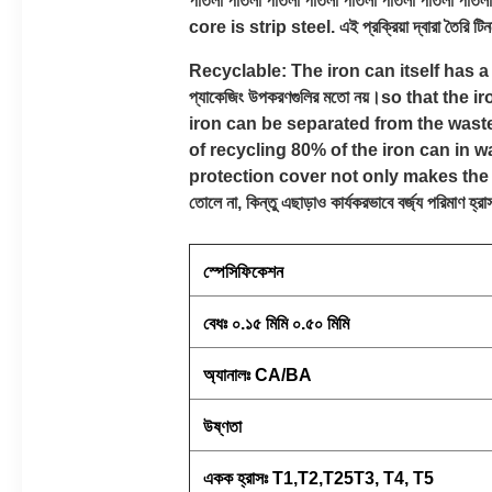
পাতলা পাতলা পাতলা পাতলা পাতলা পাতলা পাতলা
core is strip steel. এই প্রক্রিয়া দ্বারা তৈরি টিনপ্লে
Recyclable: The iron can itself has a
প্যাকেজিং উপকরণগুলির মতো নয়।so that 
iron can be separated from the waste
of recycling 80% of the iron can in waste.
protection cover not only makes the use of i
তোলে না, কিন্তু এছাড়াও কার্যকরভাবে বর্জ্য পরিমাণ হ্রা
স্পেসিফিকেশন
বেধঃ ০.১৫ মিমি ০.৫০ মিমি
অ্যানালঃ CA/BA
উষ্ণতা
একক হ্রাসঃ T1,T2,T25T3, T4, T5