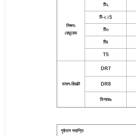
টি২
টি-২।5
সিঙ্গল-
টি৩
রেডুয়েড
টি৪
T5
DR7
ডাবল-রিডাক্ট
DR8
ডিআর৯
পৃষ্ঠতল সমাপ্তি