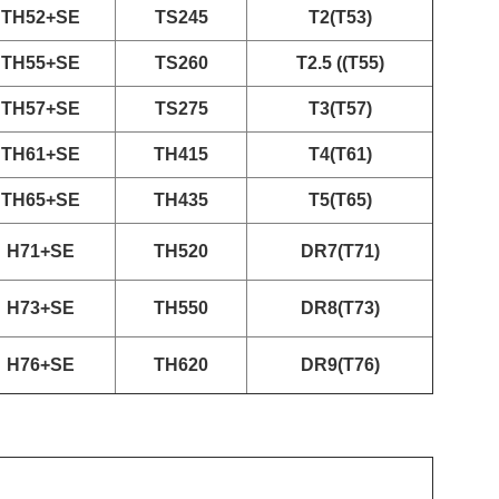
TH52+SE
TS245
T2(T53)
TH55+SE
TS260
T2.5 ((T55)
TH57+SE
TS275
T3(T57)
TH61+SE
TH415
T4(T61)
TH65+SE
TH435
T5(T65)
H71+SE
TH520
DR7(T71)
H73+SE
TH550
DR8(T73)
H76+SE
TH620
DR9(T76)