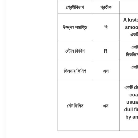
শ্রেণীবিভাগ
প্রতীক
A lust
উজ্জ্বল সমাপ্তি
বি
smoot
একটি
একটি
স্টোন ফিনিশ
R
দিকনির
একটি
সিলভার ফিনিশ
এস
একটি d
coat
usual
মেট ফিনিস
এম
dull f
by an