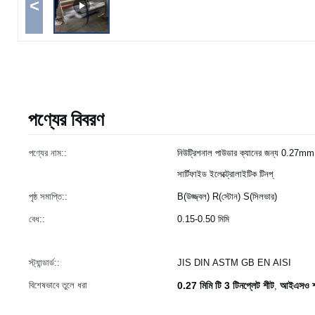
<
পণ্যের বিবরণ
পণ্যের নাম::
নিউট্রিশনাল পাউডার ক্যানের জন্য 0.27m
সার্টিফাইড ইলেক্ট্রোলাইটিক টিনপ্
পৃষ্ঠ সমাপ্তি::
B(উজ্জ্বল) R(স্টোন) S(সিলভার)
বেধ::
0.15-0.50 মিমি
স্ট্যান্ডার্ড::
JIS DIN ASTM GB EN AISI
বিশেষভাবে তুলে ধরা
0.27 মিমি টি 3 টিনপ্লেট শীট
আইএসও শংস
,