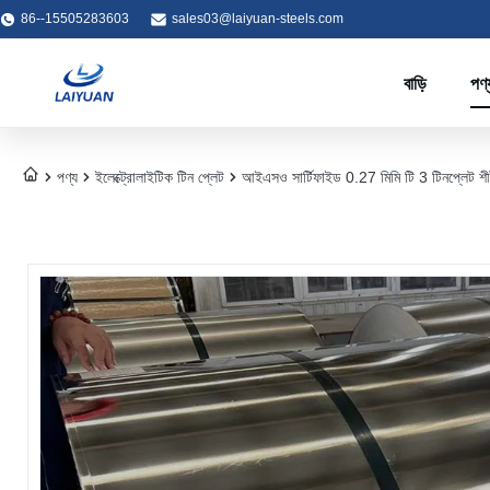
86--15505283603
sales03@laiyuan-steels.com
বাড়ি
পণ্
পণ্য
ইলেক্ট্রোলাইটিক টিন প্লেট
আইএসও সার্টিফাইড 0.27 মিমি টি 3 টিনপ্লেট শীট 